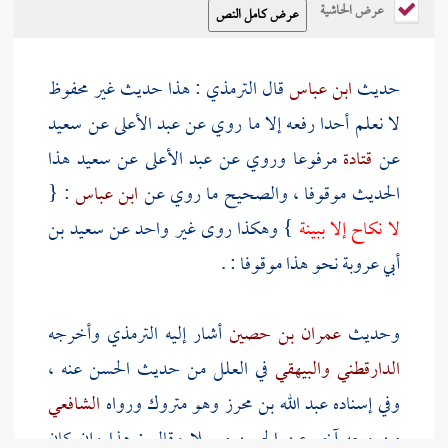
عرض الحاشية
حديث
ابن عباس
قال
الترمذي
: هذا حديث غير محفوظ
لا نعلم أحدا رفعه إلا ما روي عن
عبد الأعلى
عن
سعيد
عن
قتادة
مرفوعا وروي عن
عبد الأعلى
عن
سعيد
هذا
الحديث موقوفا ، والصحيح ما روي عن
ابن عباس
: {
لا نكاح إلا ببينة
} وهكذا روى غير واحد عن
سعيد بن
أبي عروبة
نحو هذا موقوفا : .
وحديث
عمران بن حصين
أشار إليه
الترمذي
وأخرجه
الدارقطني
والبيهقي
في العلل من حديث
الحسن
عنه ،
وفي إسناده
عبد الله بن محرز
وهو متروك ورواه
الشافعي
من وجه آخر عن
الحسن
مرسلا وقال : هذا وإن كان