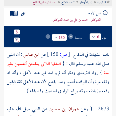
الرئيسية
نيل الأوطار
كتاب النكاح
باب الشهادة في النكاح
تراجم الأعلام
نيل الأوطار
الشوكاني - محمد بن علي بن محمد الشوكاني
جزء
صفحة
6
150
باب الشهادة في النكاح
[
ص:
150 ]
عن
ابن عباس
: أن النبي
صلى الله عليه وسلم قال : {
البغايا اللاتي ينكحن أنفسهن بغير
بينة
} رواه
الترمذي
وذكر أنه لم يرفعه غير
عبد الأعلى
، وأنه قد
وقفه مرة وأن الوقف أصح وهذا يقدح لأن
عبد الأعلى
ثقة فيقبل
رفعه وزيادته ، وقد يرفع الراوي الحديث وقد يقفه ) .
2673 - ( وعن
عمران بن حصين
عن النبي صلى الله عليه