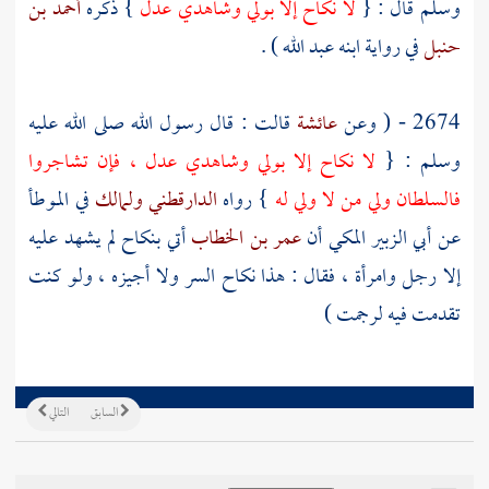
وسلم قال : {
لا نكاح إلا بولي وشاهدي عدل
} ذكره
أحمد بن
حنبل
في رواية ابنه
عبد الله
) .
2674 - ( وعن
عائشة
قالت : قال رسول الله صلى الله عليه
وسلم : {
لا نكاح إلا بولي وشاهدي عدل ، فإن تشاجروا
فالسلطان ولي من لا ولي له
} رواه
الدارقطني
ولمالك
في الموطأ
عن
أبي الزبير المكي
أن
عمر بن الخطاب
أتي بنكاح لم يشهد عليه
إلا رجل وامرأة ، فقال : هذا نكاح السر ولا أجيزه ، ولو كنت
تقدمت فيه لرجمت )
السابق
التالي