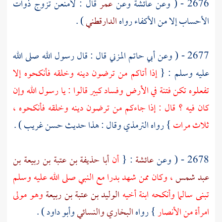
2676 - ( وعن
عائشة
وعن
عمر
قال : لأمنعن تزوج ذوات
الأحساب إلا من الأكفاء رواه
الدارقطني
) .
2677 - ( وعن
أبي حاتم المزني
قال : قال رسول الله صلى الله
عليه وسلم : {
إذا أتاكم من ترضون دينه وخلقه فأنكحوه إلا
تفعلوه تكن فتنة في الأرض وفساد كبير قالوا : يا رسول الله وإن
كان فيه ؟ قال : إذا جاءكم من ترضون دينه وخلقه فأنكحوه ،
ثلاث مرات
} رواه
الترمذي
وقال : هذا حديث حسن غريب ) .
2678 - ( وعن
عائشة
: {
أن
أبا حذيفة بن عتبة بن ربيعة بن
عبد شمس
، وكان ممن شهد
بدرا
مع النبي صلى الله عليه وسلم
تبنى
سالما
وأنكحه ابنة أخيه
الوليد بن عتبة بن ربيعة
وهو مولى
امرأة من
الأنصار
} رواه
البخاري
والنسائي
وأبو داود
) .