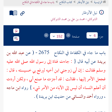
الرئيسية
نيل الأوطار
كتاب النكاح
باب ما جاء في الكفاءة في النكاح
تراجم الأعلام
نيل الأوطار
الشوكاني - محمد بن علي بن محمد الشوكاني
جزء
صفحة
6
152
باب ما جاء في الكفاءة في النكاح
2675 - ( عن
عبد الله بن
بريدة
عن أبيه قال {
: جاءت فتاة إلى رسول الله صلى الله عليه
وسلم فقالت : إن أبي زوجني ابن أخيه ليرفع بي خسيسته ، قال :
فجعل الأمر إليها ، فقالت : قد أجزت ما صنع أبي ، ولكن أردت
أن أعلم النساء أن ليس إلى الآباء من الأمر شيء
} رواه
ابن ماجه
، ورواه
أحمد
والنسائي
من حديث
ابن بريدة
) .