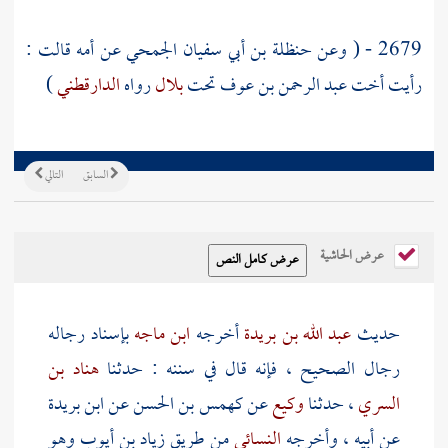
2679 - ( وعن
حنظلة بن أبي سفيان الجمحي
عن أمه قالت :
رأيت أخت عبد الرحمن بن عوف تحت
بلال
رواه
الدارقطني
)
السابق
التالي
عرض الحاشية
حديث
عبد الله بن بريدة
أخرجه
ابن ماجه
بإسناد رجاله
رجال الصحيح ، فإنه قال في سننه : حدثنا
هناد بن
السري
، حدثنا
وكيع
عن
كهمس بن الحسن
عن
ابن بريدة
عن أبيه ، وأخرجه
النسائي
من طريق
زياد بن أيوب
وهو