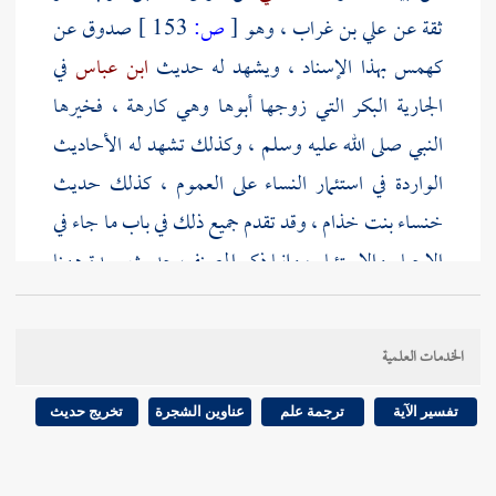
ثقة عن
علي بن غراب
، وهو
[
ص:
153 ]
صدوق عن
كهمس
بهذا الإسناد ، ويشهد له حديث
ابن عباس
في
الجارية البكر التي زوجها أبوها وهي كارهة ، فخيرها
النبي صلى الله عليه وسلم ، وكذلك تشهد له الأحاديث
الواردة في استئمار النساء على العموم ، كذلك حديث
خنساء بنت خذام
، وقد تقدم جميع ذلك في باب ما جاء في
الإجبار والاستئمار ، وإنما ذكر المصنف حديث
بريدة
ههنا
لقولها فيه : " ليرفع بي خسيسته " فإن ذلك مشعر بأنه غير
كفء لها
الخدمات العلمية
وحديث
أبي حاتم المزني
ذكر المصنف أن
الترمذي
حسنه
تفسير الآية
ترجمة علم
عناوين الشجرة
تخريج حديث
ووافقه
المناوي
على نقل التحسين عن
الترمذي
، ثم نقل
عن
البخاري
أنه لم يعده محفوظا ، وعده
أبو داود
في