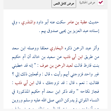
عرض الحاشية
حديث
عقبة بن عامر
سكت عنه
أبو داود
والمنذري
، وفي
إسناده
عبد العزيز بن يحيى
صدوق يهم .
وأثر
عبد الرحمن
ذكره
البخاري
معلقا ووصله
ابن سعد
من طريق
ابن أبي ذئب
عن
سعيد بن خالد
أن
أم حكيم
بنت قارظ
قالت
لعبد الرحمن بن عوف
: " إنه قد خطبني
غير واحد فزوجني أيهم رأيت ، قال : وتجعلين ذلك إلي ؟
فقالت : نعم ، قال : قد تزوجتك ، قال
ابن أبي ذئب
:
فجاز نكاحه " وقد ذكر
ابن سعد
أم حكيم
المذكورة في
النساء اللواتي لم يدركن النبي صلى الله عليه وسلم وروين
عن أزواجه ، وهي
بنت قارظ بن خالد بن عبيد
حليف