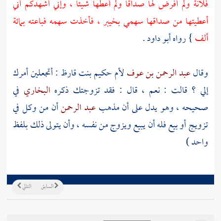
فلانة ولم أفرض لها صداقا ولم أعطها شيئا ، وإني أشهدكم أني
أعطيتها من صداقها سهمي
بخيبر
، فأخذت سهمه فباعته بمائة
ألف
} رواه
أبو داود
.
وقال
عبد الرحمن بن عوف
لأم حكيم بنت قارظ
: أتجعلين أمرك
إلي ؟ قالت : نعم ، قال : فقد تزوجتك ذكره
البخاري
في
صحيحه ، وهو يدل على أن مذهب
عبد الرحمن
أن من وكل في
تزويج أو بيع فله أن يبيع ويزوج من نفسه ، وأن يتولى ذلك بلفظ
واحد )
السابق
التالي