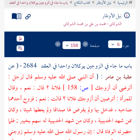
الرئيسية
نيل الأوطار
كتاب النكاح
باب ما جاء في الزوجين يوكلان واحدا في العقد
تراجم الأعلام
نيل الأوطار
الشوكاني - محمد بن علي بن محمد الشوكاني
جزء
صفحة
6
158
باب ما جاء في الزوجين يوكلان واحدا في العقد
2684 - ( عن
عقبة بن عامر
: {
أن النبي صلى الله عليه وسلم قال لرجل :
أترضى أن أزوجك
[
ص:
158 ]
فلانة ؟ قال : نعم ، وقال
للمرأة : أترضين أن أزوجك فلانا ؟ قالت : نعم ; فزوج أحدهما
صاحبه ، فدخل بها ولم يفرض لها صداقا ولم يعطها شيئا ، وكان
ممن شهد
الحديبية
، وكان من شهد
الحديبية
له سهم
بخيبر
; فلما
حضرته الوفاة قال : إن رسول الله صلى الله عليه وسلم زوجني