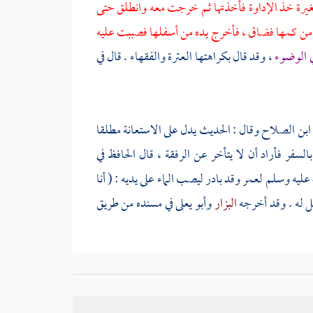
يرة
خذ الإداوة فأخذتها ثم خرجت معه وانطلق حتى
من كمها فضاق ، فأخرج يده من أسفلها فصببت عليه
في الوضوء
، وقد قال بكراهتها
العترة
والفقهاء . قال في
ابن الصلاح
وقال : الحديث يدل على الاستعانة مطلقا
سفر فأراد أن لا يتأخر عن الرفقة ، قال
الحافظ
في
ه عليه وسلم
لعمر
وقد بادر ليصب الماء على يديه : ( أنا
 له . وقد أخرجه
البزار
وأبو يعلى
في مسنده من طريق
ي معشر
تعرفه ؟ قال : هؤلاء حمالة الحطب . واستدلوا
لى أحد
} أخرجه
ابن ماجه
والدارقطني
وفيه
مطهر بن