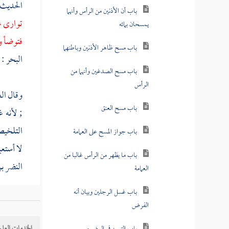
الحديث 
يمسحان بمائه
توارى ع
باب مسح ظاهر الأذنين وباطنهما
فتوضأ و
باب مسح الصدغين وأنهما من
البحر : 
الرأس
وقال
الغ
باب مسح العنق
; لأنه 
باب جواز المسح على العمامة
التلخيص
باب ما يظهر من الرأس غالبا من
لا أستع
العمامة
النضر ب
باب غسل الرجلين وبيان أنه
الفرض
قال
عثم
باب التيمن في الوضوء
أيضا ب
الخدمات العلم