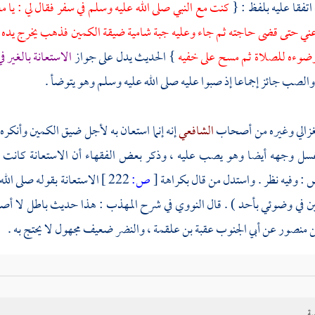
اتفقا عليه بلفظ : {
كنت مع النبي صلى الله عليه وسلم في سفر فقال لي : يا
مغ
ني حتى قضى حاجته ثم جاء وعليه جبة شامية ضيقة الكمين فذهب يخرج يده 
ضوءه للصلاة ثم مسح على خفيه
} الحديث يدل على جواز
الاستعانة بالغير 
والصب جائز إجماعا إذ صبوا عليه صلى الله عليه وسلم وهو يتوضأ .
زالي
وغيره من أصحاب
الشافعي
إنه إنما استعان به لأجل ضيق الكمين وأنكره
غسل وجهه أيضا وهو يصب عليه ، وذكر بعض الفقهاء أن الاستعانة كانت بال
 : وفيه نظر . واستدل من قال بكراهة
[
ص:
222 ]
الاستعانة بقوله صلى الل
ين في وضوئي بأحد ) . قال
النووي
في شرح المهذب : هذا حديث باطل لا أصل
ن منصور
عن
أبي الجنوب عقبة بن علقمة
،
والنضر
ضعيف مجهول لا يحتج به .
ان الدارمي
، قلت
لابن معين
:
النضر بن منصور
عن
أبي الجنوب
وعنه
ابن أب
حديث
ابن عباس
قال : {
كان رسول الله صلى الله عليه وسلم لا يكل طهوره إ
ية