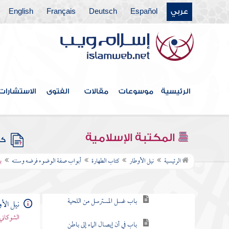
أبواب صفة الوضوء فرضه وسننه
عربي
Español
Deutsch
Français
English
باب الدليل على وجوب النية له
باب التسمية للوضوء
باب استحباب غسل اليدين قبل
المضمضة وتأكيده لنوم الليل
الرئيسية
موسوعات
مقالات
الفتوى
الاستشارات
باب المضمضة والاستنشاق
باب ما جاء في جواز تأخيرهما على
المكتبة الإسلامية
غسل الوجه واليدين
كتب
الرئيسية
نيل الأوطار
كتاب الطهارة
أبواب صفة الوضوء فرضه وسننه
ب
باب المبالغة في الاستنشاق
باب غسل المسترسل من اللحية
نيل الأ
باب في أن إيصال الماء إلى باطن
الشوكاني
اللحية الكثة لا يجب