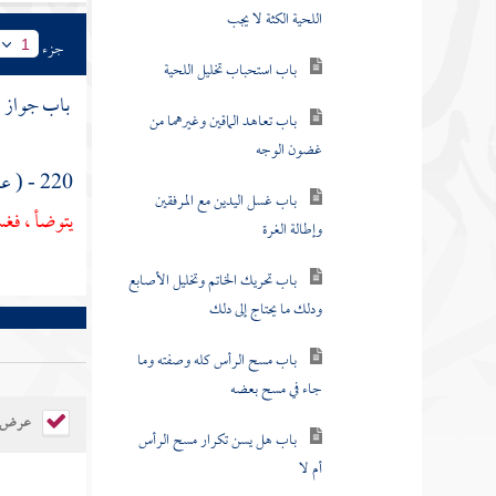
باب استحباب تخليل اللحية
جزء
1
باب تعاهد الماقين وغيرهما من
باب جواز ال
غضون الوجه
باب غسل اليدين مع المرفقين
220 - ( عن
وإطالة الغرة
يتوضأ ، فغس
باب تحريك الخاتم وتخليل الأصابع
ودلك ما يحتاج إلى دلك
باب مسح الرأس كله وصفته وما
جاء في مسح بعضه
باب هل يسن تكرار مسح الرأس
عرض ال
أم لا
باب أن الأذنين من الرأس وأنهما