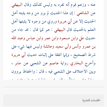
عنه ، وزعم قوم أنه تفرد به وليس كذلك وقال
البيهقي
عن
الشافعي
: إن هذا الحديث لم يرو من وجه يثبته أهل
الحديث إلا عن
أبي هريرة
وروي من وجوه لا يثبتها أهل
العلم بالحديث قال
البيهقي
: هو كما قال : قد جاء من
حديث
علي
وابن مسعود
وابن عمر
وابن عباس
وعبد الله
بن عمرو
وأنس
وأبي سعيد
وعائشة
وليس فيها شيء على
شرط الصحيح ، وإنما اتفقا على إثبات حديث
أبي هريرة
وأخرج
البخاري
رواية
عاصم
عن
الشعبي
عن
جابر
،
وبين الاختلاف على
الشعبي
فيه ، قال : والحفاظ يروون
رواية
عاصم
خطأ ، والصواب رواية
ابن عون
وداود بن
أبي هند
انتهى قال الحافظ : وهذا الاختلاف لم يقدح عند
البخاري
; لأن
الشعبي
أشهر
بجابر
منه
بأبي هريرة
الخدمات العلمية
وللحديث طريق أخرى عن
جابر
بشرط الصحيح