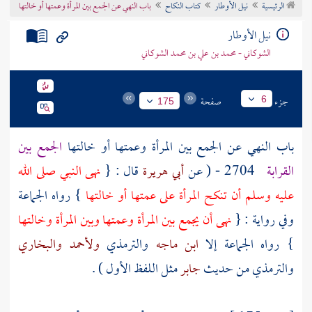
الرئيسية
نيل الأوطار
كتاب النكاح
باب النهي عن الجمع بين المرأة وعمتها أو خالتها
تراجم الأعلام
نيل الأوطار
الشوكاني - محمد بن علي بن محمد الشوكاني
جزء
صفحة
6
175
باب النهي عن الجمع بين المرأة وعمتها أو خالتها
الجمع بين
القرابة
2704 - ( عن
أبي هريرة
قال : {
نهى النبي صلى الله
عليه وسلم أن تنكح المرأة على عمتها أو خالتها
} رواه الجماعة
وفي رواية : {
نهى أن يجمع بين المرأة وعمتها وبين المرأة وخالتها
} رواه الجماعة إلا
ابن ماجه
والترمذي
ولأحمد
والبخاري
والترمذي
من حديث
جابر
مثل اللفظ الأول ) .