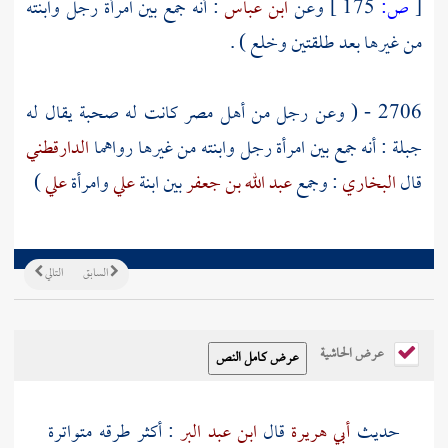
[
ص:
175 ]
وعن
ابن عباس
: أنه جمع بين امرأة رجل وابنته
من غيرها بعد طلقتين وخلع ) .
2706 - ( وعن رجل من أهل
مصر
كانت له صحبة يقال له
جبلة
: أنه جمع بين امرأة رجل وابنته من غيرها رواهما
الدارقطني
قال
البخاري
: وجمع
عبد الله بن جعفر
بين ابنة
علي
وامرأة
علي
)
السابق
التالي
عرض الحاشية
حديث
أبي هريرة
قال
ابن عبد البر
: أكثر طرقه متواترة