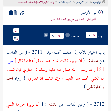
الرئيسية
نيل الأوطار
كتاب النكاح
باب الخيار للأمة إذا عتقت تحت عبد
تراجم الأعلام
نيل الأوطار
الشوكاني - محمد بن علي بن محمد الشوكاني
جزء
صفحة
6
181
باب الخيار للأمة إذا عتقت تحت عبد
2711 - ( عن
القاسم
عن
عائشة
: {
أن
بريرة
كانت تحت عبد ، فلما أعتقتها قال
[
ص:
181 ]
لها رسول الله صلى الله عليه وسلم : اختاري فإن شئت
أن تمكثي تحت هذا العبد ، وإن شئت أن تفارقيه
} رواه
أحمد
والدارقطني
) .
2712 - ( وعن
القاسم
عن
عائشة
: {
أن
بريرة
خيرها النبي