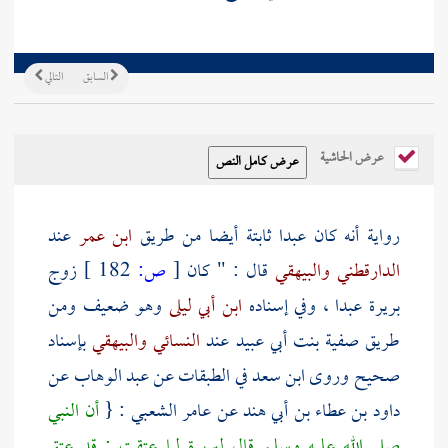
السابق
التالي
عرض الحاشية
رواية أنه كان عبدا ثابتة أيضا من طريق
ابن عمر
عند
الدارقطني
والبيهقي
قال : " كان
[
ص:
182 ]
زوج
بريرة
عبدا ، وفي إسناده
ابن أبي ليلى
وهو ضعيف ومن
طريق
صفية بنت أبي عبيد
عند
النسائي
والبيهقي
بإسناد
صحيح وروى
ابن سعد
في الطبقات عن
عبد الوهاب
عن
داود بن عطاء بن أبي هند
عن
عامر الشعبي
: {
أن النبي
صلى الله عليه وسلم قال
لبريرة
لما عتقت : قد عتق