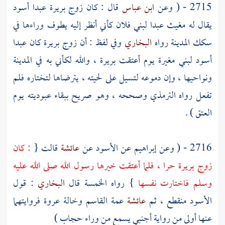
2715 - ( وعن
ابن عباس
قال : كان زوج
بريرة
عبدا أسود
يقال له
مغيث
عبدا لبني فلان كأني أنظر إليه يطوف وراءها في
سكك
المدينة
رواه
البخاري
وفي لفظ : أن زوج
بريرة
كان عبدا
أسود
لبني مغيرة
يوم أعتقت
بريرة
، والله لكأني به في
المدينة
ونواحيها ، وإن دموعه لتسيل على لحيته ، يترضاها لتختاره فلم
تفعل رواه
الترمذي
وصححه ، وهو صريح ببقاء عبوديته يوم
العتق ) .
2716 - ( وعن
إبراهيم
عن
الأسود
عن
عائشة
قالت {
: كان
زوج
بريرة
حرا ، فلما أعتقت خيرها رسول الله صلى الله عليه
وسلم فاختارت نفسها
} رواه الخمسة قال
البخاري
: قول
الأسود
منقطع ، ثم
عائشة
عمة
القاسم
وخالة
عروة
فروايتهما
عنها أولى من رواية أجنبي يسمع من وراء حجاب )