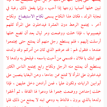
تبين حملها أصابها زوجها إذا أحب ، وإنما يفعل ذلك رغبة في
نجابة الولد ، فكان هذا النكاح يسمى
نكاح الاستبضاع
ونكاح
آخر ، يجتمع الرهط دون العشرة فيدخلون على المرأة كلهم
فيصيبونها ، فإذا حملت ووضعت ومر ليال بعد أن تضع حملها
أرسلت إليهم ، فلم يستطع رجل منهم أن يمتنع حتى يجتمعوا
عندها ، فتقول لهم : قد عرفتم الذي كان من أمركم وقد ولدت
فهو ابنك يا فلان ، فتسمي من أحبت باسمه ، فيلحق به ولدها لا
يستطيع أن يمتنع منه الرجل ونكاح رابع يجتمع الناس الكثير
فيدخلون على المرأة لا تمتنع ممن جاءها ، وهن البغايا ينصبن على
أبوابهن الرايات وتكون علما ، فمن أرادهن دخل عليهن ، فإذا
حملت إحداهن ووضعت جمعوا لها ودعوا لها القافة ، ثم ألحقوا
ولدها بالذي يرون ، فالتاط به ودعي ابنه لا يمتنع من ذلك فلما