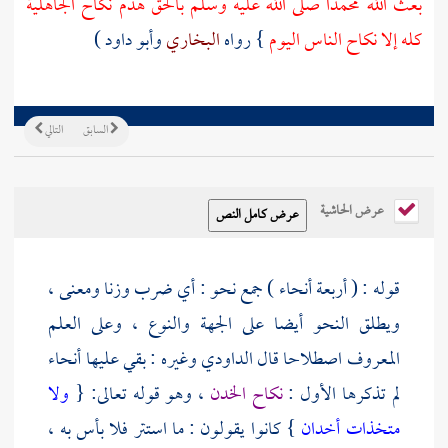
بعث الله
محمدا
صلى الله عليه وسلم بالحق هدم نكاح الجاهلية
كله إلا نكاح الناس اليوم
} رواه
البخاري
وأبو داود
)
السابق
التالي
عرض الحاشية
قوله : ( أربعة أنحاء ) جمع نحو : أي ضرب وزنا ومعنى ،
ويطلق النحو أيضا على الجهة والنوع ، وعلى العلم
المعروف اصطلاحا قال
الداودي
وغيره : بقي عليها أنحاء
لم تذكرها الأول :
نكاح الخدن
، وهو قوله تعالى: {
ولا
متخذات أخدان
} كانوا يقولون : ما استتر فلا بأس به ،