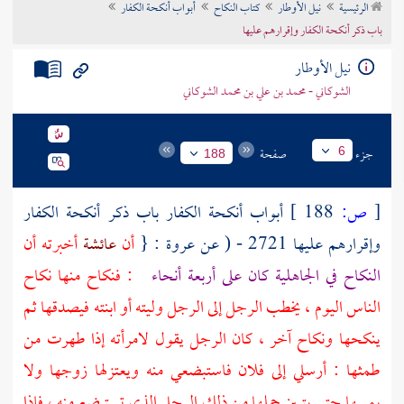
الرئيسية
نيل الأوطار
كتاب النكاح
أبواب أنكحة الكفار
تراجم الأعلام
باب ذكر أنكحة الكفار وإقرارهم عليها
نيل الأوطار
الشوكاني - محمد بن علي بن محمد الشوكاني
جزء
صفحة
6
188
[
ص:
188 ]
أبواب أنكحة الكفار باب ذكر أنكحة الكفار
وإقرارهم عليها 2721 - ( عن
عروة
: {
أن
عائشة
أخبرته أن
النكاح في الجاهلية كان على أربعة أنحاء
: فنكاح منها نكاح
الناس اليوم ، يخطب الرجل إلى الرجل وليته أو ابنته فيصدقها ثم
ينكحها ونكاح آخر ، كان الرجل يقول لامرأته إذا طهرت من
طمثها : أرسلي إلى فلان فاستبضعي منه ويعتزلها زوجها ولا
يمسها حتى يتبين حملها من ذلك الرجل الذي تستبضع منه ، فإذا