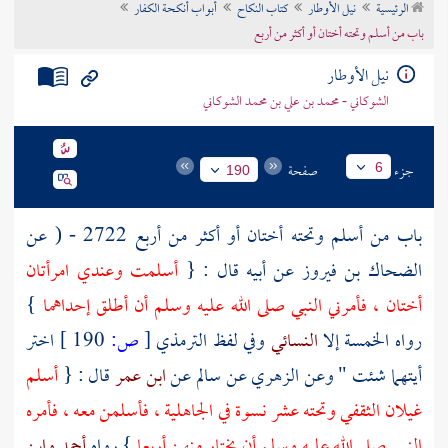
الرئيسية
نيل الأوطار
كتاب النكاح
أبواب أنكحة الكفار
تراجم الأعلام
باب من أسلم وتحته أختان أو أكثر من أربع
نيل الأوطار
الشوكاني - محمد بن علي بن محمد الشوكاني
جزء
صفحة
6
190
باب من أسلم وتحته أختان أو أكثر من أربع 2722 - ( عن
الضحاك بن فيروز
عن أبيه قال : {
أسلمت وعندي امرأتان
أختان ، فأمرني النبي صلى الله عليه وسلم أن أطلق إحداهما
}
رواه الخمسة إلا
النسائي
وفي لفظ
الترمذي
[
ص:
190 ]
اختر
أيتهما شئت " وعن
الزهري
عن
سالم
عن
ابن عمر
قال : {
أسلم
غيلان الثقفي
وتحته عشر نسوة في الجاهلية ، فأسلمن معه ، فأمره
النبي صلى الله عليه وسلم أن يختار منهن أربعا
} رواه
أحمد
وابن