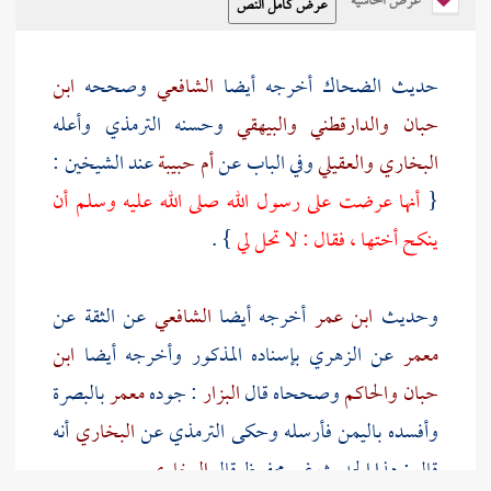
عرض الحاشية
حديث
الضحاك
أخرجه أيضا
الشافعي
وصححه
ابن
حبان
والدارقطني
والبيهقي
وحسنه
الترمذي
وأعله
البخاري
والعقيلي
وفي الباب عن
أم حبيبة
عند الشيخين :
{
أنها عرضت على رسول الله صلى الله عليه وسلم أن
ينكح أختها ، فقال : لا تحل لي
} .
وحديث
ابن عمر
أخرجه أيضا
الشافعي
عن الثقة عن
معمر
عن
الزهري
بإسناده المذكور وأخرجه أيضا
ابن
حبان
والحاكم
وصححاه قال
البزار
: جوده
معمر
بالبصرة
وأفسده
باليمن
فأرسله وحكى
الترمذي
عن
البخاري
أنه
قال : هذا الحديث غير محفوظ قال
البخاري