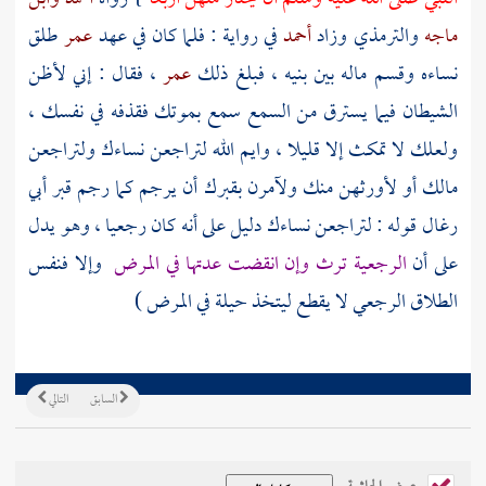
ماجه
والترمذي
وزاد
أحمد
في رواية : فلما كان في عهد
عمر
طلق
نساءه وقسم ماله بين بنيه ، فبلغ ذلك
عمر
، فقال : إني لأظن
الشيطان فيما يسترق من السمع سمع بموتك فقذفه في نفسك ،
ولعلك لا تمكث إلا قليلا ، وايم الله لتراجعن نساءك ولتراجعن
مالك أو لأورثهن منك ولآمرن بقبرك أن يرجم كما رجم قبر
أبي
رغال
قوله : لتراجعن نساءك دليل على أنه كان رجعيا ، وهو يدل
على أن
الرجعية ترث وإن انقضت عدتها في المرض
وإلا فنفس
الطلاق الرجعي لا يقطع ليتخذ حيلة في المرض )
السابق
التالي