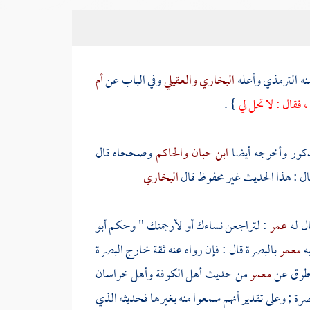
ه
الترمذي
وأعله
البخاري
والعقيلي
وفي الباب عن
أم
 فقال : لا تحل لي
} .
مذكور وأخرجه أيضا
ابن حبان
والحاكم
وصححاه قال
قال : هذا الحديث غير محفوظ قال
البخاري
ال له
عمر
: لتراجعن نساءك أو لأرجمنك " وحكم
أبو
يه
معمر
بالبصرة
قال : فإن رواه عنه ثقة خارج
البصرة
 طرق عن
معمر
من حديث أهل
الكوفة
وأهل
خراسان
صرة
; وعلى تقدير أنهم سمعوا منه بغيرها فحديثه الذي