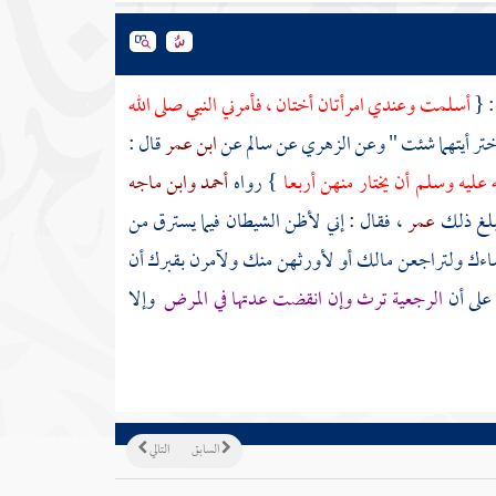
: {
أسلمت وعندي امرأتان أختان ، فأمرني النبي صلى الله
ختر أيتهما شئت " وعن
الزهري
عن
سالم
عن
ابن عمر
قال :
ه عليه وسلم أن يختار منهن أربعا
} رواه
أحمد
وابن ماجه
فبلغ ذلك
عمر
، فقال : إني لأظن الشيطان فيما يسترق من
ساءك ولتراجعن مالك أو لأورثهن منك ولآمرن بقبرك أن
 على أن
الرجعية ترث وإن انقضت عدتها في المرض
وإلا
السابق
التالي