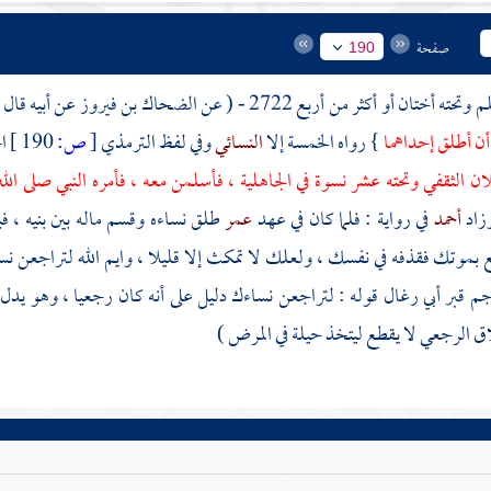
صفحة
190
حته أختان أو أكثر من أربع 2722 - ( عن
الضحاك بن فيروز
عن أبيه قال 
أن أطلق إحداهما
} رواه الخمسة إلا
النسائي
وفي لفظ
الترمذي
[
ص:
190 ]
ا
ان الثقفي
وتحته عشر نسوة في الجاهلية ، فأسلمن معه ، فأمره النبي صلى الل
زاد
أحمد
في رواية : فلما كان في عهد
عمر
طلق نساءه وقسم ماله بين بنيه ، 
بموتك فقذفه في نفسك ، ولعلك لا تمكث إلا قليلا ، وايم الله لتراجعن ن
جم قبر
أبي رغال
قوله : لتراجعن نساءك دليل على أنه كان رجعيا ، وهو يدل
 الرجعي لا يقطع ليتخذ حيلة في المرض )