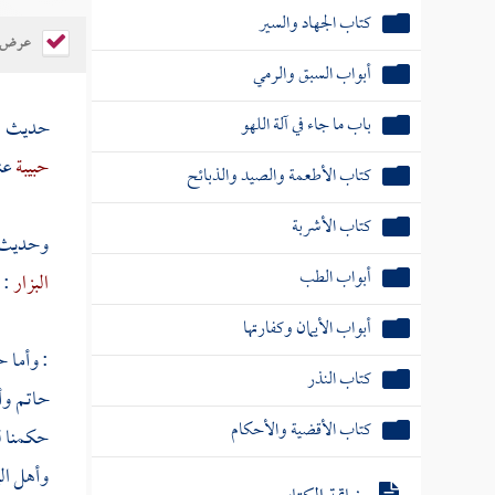
كتاب الجهاد والسير
عرض ال
أبواب السبق والرمي
باب ما جاء في آلة اللهو
حديث
ا
حبيبة
عن
كتاب الأطعمة والصيد والذبائح
كتاب الأشربة
وحديث
أبواب الطب
البزار
: 
أبواب الأيمان وكفارتها
: وأما 
كتاب النذر
حاتم
وأ
كتاب الأقضية والأحكام
حكمنا ل
وأهل
ال