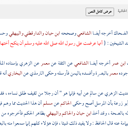
حاشية
لضحاك
أخرجه أيضا
الشافعي
وصححه
ابن حبان
والدارقطني
والبيهقي
وحسن
د الشيخين : {
أنها عرضت على رسول الله صلى الله عليه وسلم أن ينكح أختها ،
ابن عمر
أخرجه أيضا
الشافعي
عن الثقة عن
معمر
عن
الزهري
بإسناده ال
جوده
معمر
بالبصرة
وأفسده
باليمن
فأرسله وحكى
الترمذي
عن
البخاري
أنه 
حديث
الزهري
عن
سالم
عن أبيه فإنما هو " أن رجلا من
ثقيف
طلق نساءه ، فق
بو زرعة
بأن المرسل أصح وحكى
الحاكم
عن
مسلم
أن هذا الحديث مما وهم ف
ه بالصحة ، وقد أخذ
ابن حبان
والحاكم
والبيهقي
بظاهر الحكم فأخرجوه من
يمامة
عنه قال
الحافظ
: ولا يفيد ذلك شيئا ، فإن هؤلاء كلهم إنما سمعوا منه
بالب