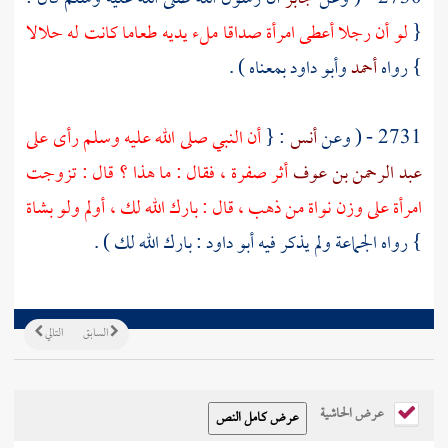
{
لو أن رجلا أعطى امرأة صداقا ملء يديه طعاما كانت له حلالا
} رواه
أحمد
وأبو داود
بمعناه ) .
2731 - ( وعن
أنس
: {
أن النبي صلى الله عليه وسلم رأى على
عبد الرحمن بن عوف
أثر صفرة ، فقال : ما هذا ؟ قال : تزوجت
امرأة على وزن نواة من ذهب ، قال : بارك الله لك ، أولم ولو بشاة
} رواه الجماعة ولم يذكر فيه
أبو داود
: بارك الله لك ) .
السابق
التالي
عرض الحاشية