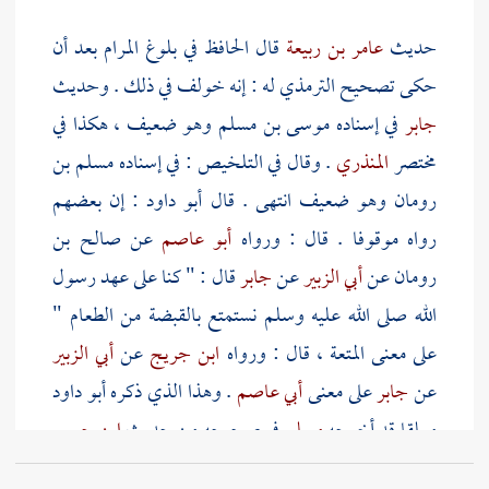
حديث
عامر بن ربيعة
قال الحافظ في بلوغ المرام بعد أن
حكى تصحيح
الترمذي
له : إنه خولف في ذلك . وحديث
جابر
في إسناده
موسى بن مسلم
وهو ضعيف ، هكذا في
مختصر
المنذري
. وقال في التلخيص : في إسناده
مسلم بن
رومان
وهو ضعيف انتهى . قال
أبو داود
: إن بعضهم
رواه موقوفا . قال : ورواه
أبو عاصم
عن
صالح بن
رومان
عن
أبي الزبير
عن
جابر
قال : " كنا على عهد رسول
الله صلى الله عليه وسلم نستمتع بالقبضة من الطعام "
على معنى المتعة ، قال : ورواه
ابن جريج
عن
أبي الزبير
عن
جابر
على معنى
أبي عاصم
. وهذا الذي ذكره
أبو داود
معلقا قد أخرجه
مسلم
في صحيحه من حديث
ابن جريج
عن
أبي الزبير
قال : سمعت {
جابرا
يقول : كنا نستمتع