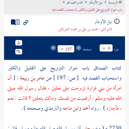
الرئيسية
نيل الأوطار
كتاب الصداق
تراجم الأعلام
باب جواز التزويج على القليل والكثير واستحباب القصد فيه
نيل الأوطار
الشوكاني - محمد بن علي بن محمد الشوكاني
جزء
صفحة
6
197
كتاب الصداق باب جواز التزويج على القليل والكثير
واستحباب القصد فيه
[
ص:
197 ]
عن
عامر بن ربيعة
: {
أن
امرأة من
بني فزارة
تزوجت على نعلين ، فقال رسول الله صلى
الله عليه وسلم : أرضيت من نفسك ومالك بنعلين ؟ قالت : نعم
، فأجازه
} . رواه
أحمد
وابن ماجه
والترمذي
وصححه ) .
2730 - ( وعن
جابر
أن رسول الله صلى الله عليه وسلم قال :