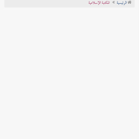
الرئيسية
المكتبة الإسلامية
تراجم الأعلام