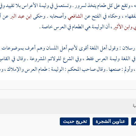
 ، وتقع على كل طعام يتخذ لسرور . وتستعمل في وليمة الأعراس بلا تقييد وفي غ
قهاء ، وحكاه في الفتح عن
الشافعي
وأصحابه . وحكى
ابن عبد البر
عن أ
ي
وابن الأثير
، أن الوليمة هي الطعام في العرس خاصة .
 رسلان
: وقول أهل اللغة أقوى لأنهم أهل اللسان وهم أعرف بموضوعات ا
 في اللغة وليمة العرس فقط ، وفي الشرع للولائم المشروعة . وقال في الق
 وأولم : صنعها . وقال صاحب المحكم : الوليمة : طعام العرس والإملاك ، وس
 القول به
القرطبي
عن مذهب
مالك
، وقال : مشهور المذهب أنها مندوبة .
 المغني أنها سنة ، وكذلك حكي في البحر الوجوب عن أحد قولي
الشافعي
.
ية
بن حزم
عن أهل الظاهر . وقال
سليم الرازي
: إنه ظاهر نص الأم ، ونقله
أبو إ
عناوين الشجرة
تخريج حديث
افعية ; وبهذا يظهر ثبوت الخلاف في الوجوب لا كما قال
ابن بطال
، ولا أعلم