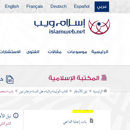
عربي
Español
Deutsch
Français
English
كتاب الوقف
كتاب الوصايا
كتاب الفرائض
كتاب العتق
الرئيسية
موسوعات
مقالات
الفتوى
الاستشارات
كتاب النكاح
كتاب الصداق
المكتبة الإسلامية
كتب
كتاب الوليمة والبناء على النساء وعشرتهن
الرئيسية
نيل الأوطار
كتاب الوليمة والبناء على النساء وعشرتهن
باب استحباب
باب استحباب الوليمة بالشاة فأكثر
وجوازها بدونها
نيل الأ
باب إجابة الداعي
الشوكاني