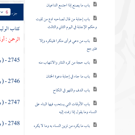
باب ما يصنع إذا اجتمع الداعيان
جزء
6
باب إجابة من قال لصاحبه ادع من لقيت
وحكم الإجابة في اليوم الثاني والثالث
كتاب الوليم
الرحمن
: أول
باب من دعي فرأى منكرا فلينكره وإلا
فليرجع
2745 - ( وعن
باب حجة من كره النثار والانتهاب منه
باب ما جاء في إجابة دعوة الختان
2746 - ( وعن
باب الدف واللهو في النكاح
2747 - ( وعن
باب الأوقات التي يستحب فيها البناء على
النساء وما يقول إذا زفت إليه
2748 - ( وعن
باب ما يكره من تزين النساء به وما لا يكره