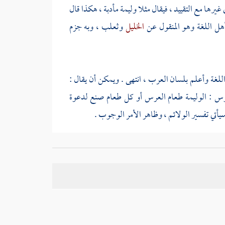
يرها مع التقييد ، فيقال مثلا وليمة مأدبة ، هكذا قال
هل اللغة وهو المنقول عن
الخليل
وثعلب
، وبه جزم
للغة وأعلم بلسان
العرب
، انتهى . ويمكن أن يقال :
اموس : الوليمة طعام العرس أو كل طعام صنع لدعوة
يأتي تفسير الولائم ، وظاهر الأمر الوجوب .
 وروى
ابن التين
الوجوب أيضا عن مذهب
أحمد
، لكن
سحاق الشيرازي
عن النص ، وحكاه في الفتح أيضا عن
 أحدا أوجبها . وكذا قال صاحب المغني . ومن جملة ما