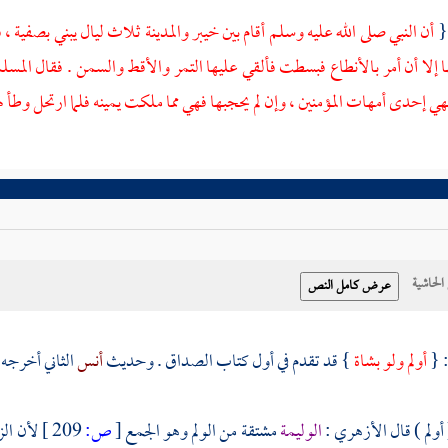
 {
أن النبي صلى الله عليه وسلم أقام بين
خيبر
والمدينة
ثلاث ليال يبني
بصفية
، 
ا إلا أن أمر بالأنطاع فبسطت فألقي عليها التمر والأقط والسمن . فقال المسل
ي إحدى أمهات المؤمنين ، وإن لم يحجبها فهي مما ملكت يمينه فلما ارتحل وطأ 
حاشية
 {
أولم ولو بشاة
} قد تقدم في أول كتاب الصداق . وحديث
أنس
الثاني أخرجه
أولم ) قال
الأزهري
:
الوليمة
مشتقة من الولم وهو الجمع
[
ص:
209 ]
لأن ال