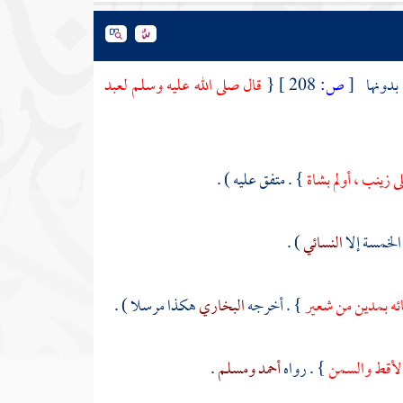
 بدونها
[
ص:
208 ]
{
قال صلى الله عليه وسلم
لعبد
لى
زينب
، أولم بشاة
} . متفق عليه ) .
 الخمسة إلا
النسائي
) .
ائه بمدين من شعير
} . أخرجه
البخاري
هكذا مرسلا ) .
والأقط والسمن
} . رواه
أحمد
ومسلم
.