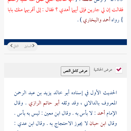
فقالت إن لي جارين فإلى أيهما أهدي ؟ فقال : إلى أقربهما منك بابا
} رواه
أحمد
والبخاري
) .
السابق
التالي
عرض الحاشية
الحديث الأول في إسناده
أبو خالد يزيد بن عبد الرحمن
المعروف بالدالاني
، وقد وثقه
أبو حاتم الرازي
. وقال
الإمام
أحمد
: لا بأس به . وقال
ابن معين
: ليس به بأس .
وقال
ابن حبان
لا يجوز الاحتجاج به . وقال
ابن عدي
: