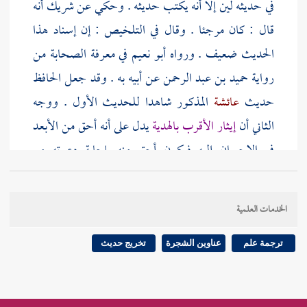
في حديثه لين إلا أنه يكتب حديثه . وحكي عن
شريك
أنه
قال : كان مرجئا . وقال في التلخيص : إن إسناد هذا
الحديث ضعيف . ورواه
أبو نعيم
في معرفة الصحابة من
رواية
حميد بن عبد الرحمن
عن أبيه به . وقد جعل الحافظ
حديث
عائشة
المذكور شاهدا للحديث الأول . ووجه
الثاني أن
إيثار الأقرب بالهدية
يدل على أنه أحق من الأبعد
في الإحسان إليه فيكون أحق منه بإجابة دعوته مع
اجتماعهما في وقت واحد ، فإن تقدم أحدهما كان أولى
بالإجابة من الآخر ، سواء كان السابق هو الأقرب أو
الخدمات العلمية
الأبعد ، فالقرب وإن كان سببا للإيثار ولكنه لا يعتبر إلا
مع عدم السبق ، فإن وجد السبق فلا اعتبار بالقرب ، فإن
ترجمة علم
عناوين الشجرة
تخريج حديث
وقع الاستواء في قرب الدار وبعدها مع الاجتماع في
الدعوة ، فقال الإمام
يحيى
: يقرع بينهما .