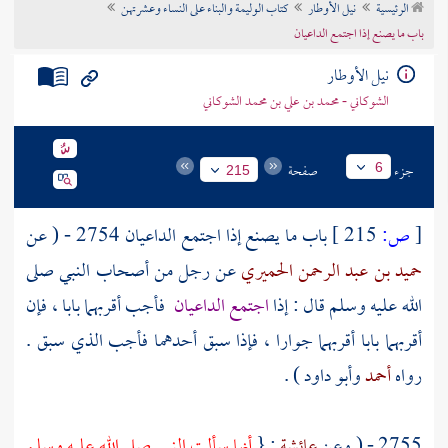
الرئيسية
نيل الأوطار
كتاب الوليمة والبناء على النساء وعشرتهن
تراجم الأعلام
باب ما يصنع إذا اجتمع الداعيان
نيل الأوطار
الشوكاني - محمد بن علي بن محمد الشوكاني
جزء
صفحة
6
215
[
ص:
215 ]
باب ما يصنع إذا اجتمع الداعيان 2754 - ( عن
حميد بن عبد الرحمن الحميري
عن رجل من أصحاب النبي صلى
الله عليه وسلم قال : إذا
اجتمع الداعيان
فأجب أقربهما بابا ، فإن
أقربهما بابا أقربهما جوارا ، فإذا سبق أحدهما فأجب الذي سبق .
رواه
أحمد
وأبو داود
) .
2755 - ( وعن
عائشة
: {
أنها سألت النبي صلى الله عليه وسلم