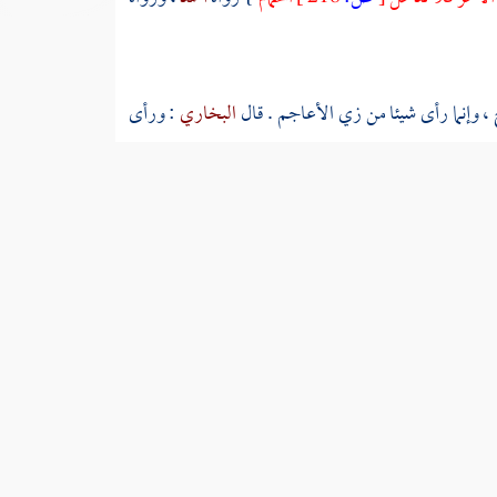
 وإنما رأى شيئا من زي الأعاجم . قال
البخاري
: ورأى
السابق
التالي
 كتاب العيدين . وحديث علي أخرجه
ابن ماجه
بإسناد
 الدستوائي
عن
قتادة
عن
سعيد بن المسيب
عن
علي