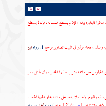
نكرا فليغيره بيده ، فإن لم يستطع فبلسانه ، فإن لم يستطع
ه وسلم ، فجاء فرأى في البيت تصاوير فرجع
} . رواه
ابن
 الجلوس على مائدة يشرب عليها الخمر ، وأن يأكل وهو
بالله واليوم الآخر فلا يقعد على مائدة يدار عليها الخمر ،
م الآخر فلا تدخل
[
ص:
218 ]
الحمام
} رواه
أحمد
، ورواه