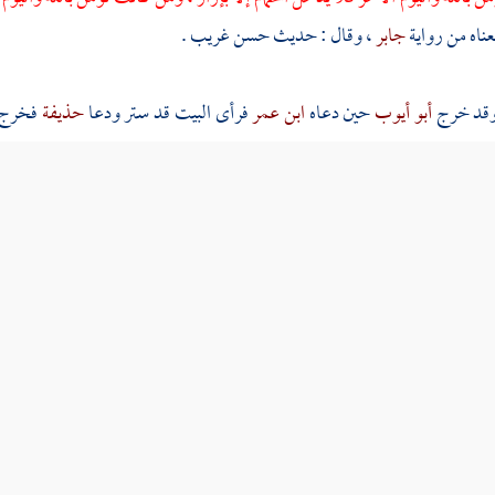
ناه من رواية
جابر
، وقال : حديث حسن غريب .
وقد خرج
أبو أيوب
حين دعاه
ابن عمر
فرأى البيت قد ستر ودعا
حذيفة
فخرج ،
ورة في البيت فرجع ) .
حاشية
الأول الذي أشار المصنف إليه قد سبق في باب خطبة العيد وأحكامها من
جال الصحيح ، وسياقه هكذا : حدثنا
أبو كريب
قال : حدثنا
وكيع
عن
هشام