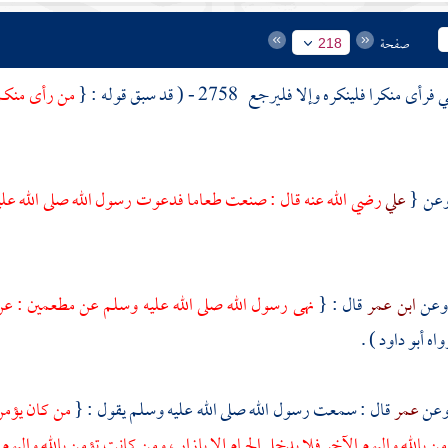
صفحة
218
فرأى منكرا فلينكره وإلا فليرجع
2758 - ( قد سبق قوله : {
من رأى منكم م
علي
رضي الله عنه قال : صنعت طعاما فدعوت رسول الله صلى الله علي
ابن عمر
قال : {
نهى رسول الله صلى الله عليه وسلم عن مطعمين : عن
واه
أبو داود
) .
عمر
قال : سمعت رسول الله صلى الله عليه وسلم يقول : {
من كان يؤمن 
ن بالله واليوم الآخر فلا يدخل الحمام إلا بإزار ، ومن كانت تؤمن بالله واليو