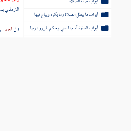
أبواب صفة الصلاة
الترمذي
بمع
أبواب ما يبطل الصلاة وما يكره ويباح فيها
أبواب السترة أمام المصلي وحكم المرور دونها
قال
أحمد
: 
ابن مسعود
ص
أبواب صلاة التطوع
باب صلاة الاستخارة
باب ما جاء في طول القيام وكثرة الركوع
والسجود
عرض ال
أبواب سجود التلاوة والشكر
أبواب سجود السهو
الحديث 
أبواب صلاة الجماعة
رجاله ر