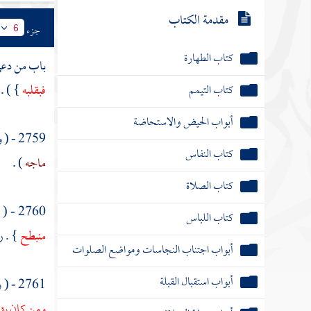
مقدمة الكتاب
جزء
6
كتاب الطهارة
باب من دعي 
فبقلبه
} ) .
كتاب التيمم
أبواب الحيض والاستحاضة
2759 - ( وعن {
كتاب النفاس
ماجه
) .
كتاب الصلاة
2760 - ( وعن
كتاب اللباس
منبطح
} . ر
أبواب اجتناب النجاسات ومواضع الصلوات
أبواب استقبال القبلة
2761 - ( وعن
ومن كان يؤم