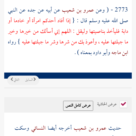
2773 - ( وعن
عمرو بن شعيب
عن أبيه عن جده عن النبي
صلى الله عليه وسلم قال : {
إذا أفاد أحدكم امرأة أو خادما أو
دابة فليأخذ بناصيتها وليقل : اللهم إني أسألك من خيرها وخير
ما جبلتها عليه ، وأعوذ بك من شرها وشر ما جبلتها عليه
} رواه
ابن ماجه
وأبو داود
بمعناه ) .
السابق
التالي
عرض الحاشية
حديث
عمرو بن شعيب
أخرجه أيضا
النسائي
وسكت