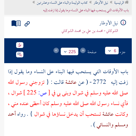
الرئيسية
نيل الأوطار
كتاب الوليمة والبناء على النساء وعشرتهن
تراجم الأعلام
باب الأوقات التي يستحب فيها البناء على النساء وما يقول إذا زفت إليه
نيل الأوطار
الشوكاني - محمد بن علي بن محمد الشوكاني
جزء
صفحة
6
225
باب الأوقات التي يستحب فيها البناء على النساء وما يقول إذا
زفت إليه
2772 - ( عن
عائشة
قالت : {
تزوجني رسول الله
صلى الله عليه وسلم في شوال وبنى بي في
[
ص:
225 ]
شوال ،
فأي نساء رسول الله صلى الله عليه وسلم كان أحظى عنده مني ،
وكانت
عائشة
تستحب أن يدخل نساؤها في شوال
} . رواه
أحمد
ومسلم
والنسائي
) .