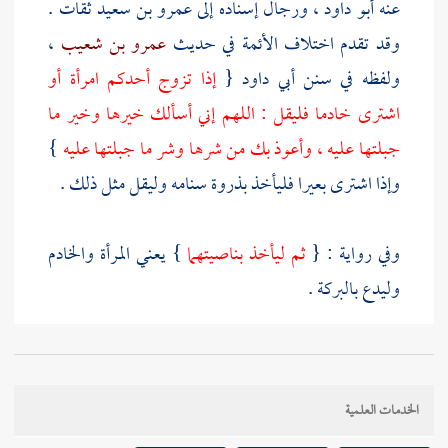
عنه
أبو داود
، ورجال إسناده إلى
عمرو بن سعيد
ثقات .
وقد تقدم اختلاف الأئمة في حديث
عمرو بن شعيب
،
ولفظه في سنن
أبي داود
{
إذا تزوج أحدكم امرأة أو
اشترى خادما فليقل : اللهم إني أسألك خيرها وخير ما
جبلتها عليه ، وأعوذ بك من شرها وشر ما جبلتها عليه
}
وإذا اشترى بعيرا فليأخذ بذروة سنامه وليقل مثل ذلك .
وفي رواية : {
ثم ليأخذ بناصيتهما
} يعني المرأة والخادم
وليدع بالبركة .
استدل
المصنف
بحديث
عائشة
على استحباب
البناء
بالمرأة في شوال
وهو إنما يدل على ذلك إذا تبين أن النبي
الخدمات العلمية
صلى الله عليه وسلم قصد ذلك الوقت لخصوصية له لا