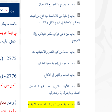
باب ما يصنع إذا اجتمع الداعيان
جزء
6
باب إجابة من قال لصاحبه ادع من لقيت
وحكم الإجابة في اليوم الثاني والثالث
باب ما يكره 
لي ابنة عري
باب من دعي فرأى منكرا فلينكره وإلا
فليرجع
متفق عليه .
باب حجة من كره النثار والانتهاب منه
2775 - ( وعن
باب ما جاء في إجابة دعوة الختان
باب الدف واللهو في النكاح
2776 - ( وعن
ألعن من لعن
باب الأوقات التي يستحب فيها البناء على
النساء وما يقول إذا زفت إليه
( وعن
معاو
باب ما يكره من تزين النساء به وما لا يكره
هذه نساؤه