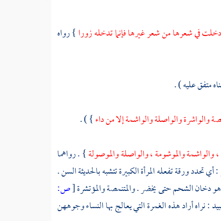
ة أدخلت في شعرها من شعر غيرها فإنما تدخله زورا
} رواه
اه متفق عليه ) .
ة والواشرة والواصلة والواشمة إلا من داء
} ) .
 ، والواشمة والموشومة ، والواصلة والموصولة
} . رواهما
 أي تحدد ورقة تفعله المرأة الكبيرة تتشبه بالحديثة السن .
 وهو دخان الشحم حتى يخضر . والمتنمصة والمؤتشرة
[
ص:
بيد
: نراه أراد هذه الغمرة التي يعالج بها النساء وجوههن