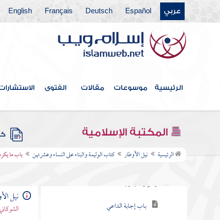
عربي
Español
Deutsch
Français
English
كتاب الوقف
كتاب الوصايا
كتاب الفرائض
كتاب العتق
الرئيسية
موسوعات
مقالات
الفتوى
الاستشارات
كتاب النكاح
كتاب الصداق
المكتبة الإسلامية
كتب
كتاب الوليمة والبناء على النساء وعشرتهن
الرئيسية
نيل الأوطار
كتاب الوليمة والبناء على النساء وعشرتهن
باب ما يكره 
باب استحباب الوليمة بالشاة فأكثر
وجوازها بدونها
نيل الأ
باب إجابة الداعي
الشوكاني