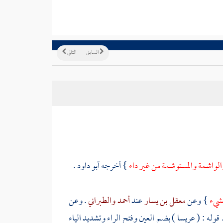
السابق
التالي
الواشمة والمستوشمة من غير داء
} أخرجه
أبو داود
.
بشيء
} وعن
معقل بن يسار
عند
أحمد
والطبراني
. وعن
 قوله : ( عريسا ) بضم العين وفتح الراء وتشديد الياء