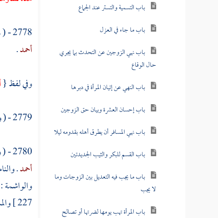
باب التسمية والتستر عند الجماع
باب ما جاء في العزل
2778 - ( وعن
أحمد
.
باب نهي الزوجين عن التحدث بما يجري
حال الوقاع
وفي لفظ {
أ
باب النهي عن إتيان المرأة في دبرها
باب إحسان العشرة وبيان حق الزوجين
2779 - ( وعن
باب نهي المسافر أن يطرق أهله بقدومه ليلا
2780 - ( وعن
باب القسم للبكر والثيب الجديدتين
أحمد
. والنا
باب ما يجب فيه التعديل بين الزوجات وما
والواشمة : 
لا يجب
227 ]
والم
باب المرأة تهب يومها لضرتها أو تصالح