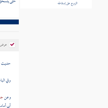
حتى ينسحق أع
الزوج على إسقاطه
كتاب الطلاق
كتاب الخلع
عرض ال
كتاب الرجعة والإباحة للزوج الأول
حديث
ع
كتاب الإيلاء
كتاب الظهار
وفي الب
كتاب اللعان
وعن
جا
كتاب العدد
أبي أمام