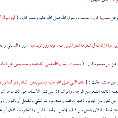
معاوية
قال : سمعت رسول الله صلى الله عليه وسلم قال : {
أيما امرأ
يما امرأة زادت في شعرها شعرا ليس منه ، فإنه زور تزيد فيه
} رواه
النسائي
ومعن
ابن مسعود
قال : {
سمعت رسول الله صلى الله عليه وسلم ينهى عن النامص
عائشة
قالت : {
كان النبي صلى الله عليه وسلم يلعن القاشرة والمقشورة
مصة : ناتفة الشعر من الوجه . والواشرة : التي تشر الأسنان حتى تكون لها أشر :
التي تغرز من اليد بإبرة ظهر الكف والمعصم ، ثم تحشي بالكحل أو بالنؤور :
ستوشمة : اللاتي يفعل بهن ذلك بإذنهن . وأما القاشرة والمقشورة ، فقال
أبو ع