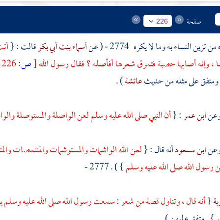
صفحة
226
من تزين النساء به وما لا يكره
2774 - ( عن
أسماء بنت أبي بكر
قالت : {
أتت
سا ، وإنه أصابها حصبة فتمرق شعرها أفأصله ؟ فقال رسول الله
[
ص:
226 ]
 ومتفق على مثله من حديث
عائشة
) .
ابن عمر
: {
أن النبي صلى الله عليه وسلم لعن الواصلة والمستوصلة والو
ابن مسعود
أنه قال : {
لعن الله الواشمات والمستوشمات والمتنمصات والمت
 رسول الله صلى الله عليه وسلم
} ) . 2777 -
ية
{
أنه قال ، وتناول قصة من شعر : سمعت رسول الله صلى الله عليه وسلم ي
م
} . متفق عليهن ) .