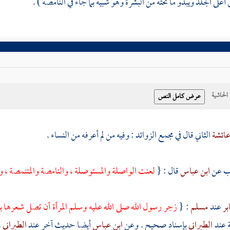
لى الجلد ويبدو ما تحته من البشرة وهو شبيه بما جاء في النامصة ) .
حاشية
ائشة
الثاني قال في مجمع الزوائد : وفيه من لم أعرفه من النساء .
اب عن
ابن عباس
قال : {
لعنت الواصلة والمستوصلة ، والنامصة والمتنمصة ، و
بر
عند
مسلم
: {
زجر رسول الله صلى الله عليه وسلم المرأة أن تصل شعرها 
ة
عند
الطبراني
بإسناد صحيح . وعن
ابن عباس
أيضا حديث آخر عند
الطبراني
.