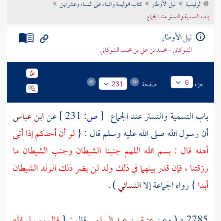
الرئيسية
نيل الأوطار
كتاب الوليمة والبناء على النساء وعشرتهن
تراجم الأعلام
باب التسمية والتستر عند الجماع
نيل الأوطار
الشوكاني - محمد بن علي بن محمد الشوكاني
جزء
صفحة
6
231
باب التسمية والتستر عند الجماع
[
ص:
231 ]
عن
ابن عباس
أن رسول الله صلى الله عليه وسلم قال : {
لو أن أحدكم إذا أتى
أهله قال : بسم الله اللهم جنبنا الشيطان وجنب الشيطان ما
رزقتنا ، فإن قدر بينهما في ذلك ولد لن يضر ذلك الولد الشيطان
أبدا
} رواه الجماعة إلا
النسائي
) .
2785 - ( وعن
عتبة بن عبد السلمي
قال : {
قال رسول الله