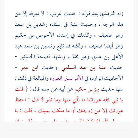
زاد
الترمذي
بعد قوله : حديث غريب : لا نعرفه إلا من
هذا الوجه ، وحديث
عتبة
في إسناده
رشدين بن سعد
وهو ضعيف ، وكذلك في إسناده
الأحوص بن حكيم
وهو أيضا ضعيف ، ولكنه قد تابع
رشدين بن سعد
عبد
الأعلى بن عدي
وهو ثقة ، ويشهد لصحة الحديثين -
حديث
عتبة بن عبد السلمي
وحديث
ابن عمر
-
الأحاديث الواردة في
الأمر بستر العورة
والمبالغة في ذلك :
منها حديث
بهز بن حكيم
عن أبيه عن جده قال : {
قلت
يا نبي الله عوراتنا ما نأتي منها وما نذر ؟ قال : احفظ
عورتك إلا من زوجتك أو ما ملكت يمينك ، قلت : يا
رسول الله إذا كان القوم بعضهم في بعض ، قال : إن
استطعت أن لا يراها أحد لا يراها ، قال : قلت : إذا كان