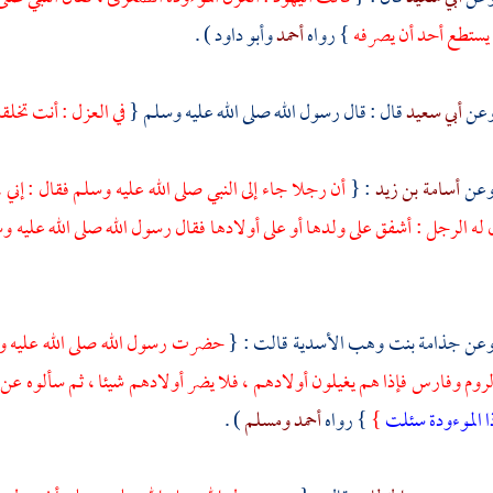
م يستطع أحد أن يصرفه
} رواه
أحمد
وأبو داود
) .
أبي سعيد
قال : قال رسول الله صلى الله عليه وسلم {
في العزل : أنت تخلقه
أسامة بن زيد
: {
أن رجلا جاء إلى النبي صلى الله عليه وسلم فقال : إني 
له الرجل : أشفق على ولدها أو على أولادها فقال رسول الله صلى الله عليه 
جذامة بنت وهب الأسدية
قالت : {
حضرت رسول الله صلى الله عليه وس
لروم
وفارس
فإذا هم يغيلون أولادهم ، فلا يضر أولادهم شيئا ، ثم سألوه عن 
ا الموءودة سئلت
}
} رواه
أحمد
ومسلم
) .