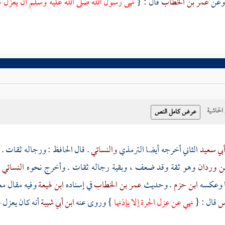
عمر بن الخطاب
قال : {
نهى رسول الله صلى الله عليه وسلم أن يعزل عن
حاشية
بي سعيد
الثاني أخرجه أيضا
الترمذي
والنسائي
. قال الحافظ : ورجاله ثقات .
ن وردان
وهو ثقة وقد ضعف ، وبقية رجاله ثقات . وأخرج نحوه
النسائي
 وعكسه
ابن حزم
. وحديث
عمر بن الخطاب
في إسناده
ابن لهيعة
وفيه مقال م
اس
قال : {
نهي عن عزل الحرة إلا بإذنها
} وروى عنه
ابن أبي شيبة
أنه كان يعزل 