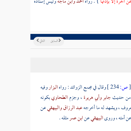
 الحرة إلا بإذنها
} . رواه
أحمد
وابن ماجه
وليس إسناده
السابق
التالي
[
ص:
234 ]
وقال في مجمع الزوائد : رواه
البزار
وفيه
من حديث
جابر
وأبي هريرة
، وجزم
الطحاوي
بكونه
عروف ، ويشهد له ما أخرجه
عبد الرزاق
والبيهقي
عن
عن أمته ، وروى
البيهقي
عن
ابن عمر
مثله .