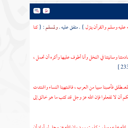
 عليه وسلم والقرآن ينزل
} . متفق عليه .
ولمسلم
: {
كنا
دمتنا وسانيتنا في النخل وأنا أطوف عليها وأكره أن تحمل ،
المصطلق
فأصبنا سبيا من
العرب
، فاشتهينا النساء واشتدت
يكم أن لا تفعلوا فإن الله عز وجل قد كتب ما هو خالق إلى
ى الله عليه وسلم : كذبت
يهود
، إن الله عز وجل لو أراد أن