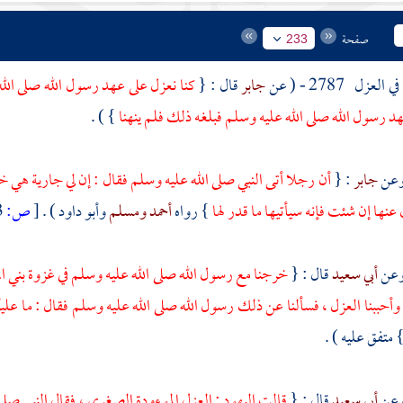
صفحة
233
في العزل
2787 - ( عن
جابر
قال : {
كنا نعزل على عهد رسول الله صلى الله
د رسول الله صلى الله عليه وسلم فبلغه ذلك فلم ينهنا
} ) .
جابر
: {
أن رجلا أتى النبي صلى الله عليه وسلم فقال : إن لي جارية هي خا
عنها إن شئت فإنه سيأتيها ما قدر لها
} رواه
أحمد
ومسلم
وأبو داود
) .
[
ص:
233 ]
أبي سعيد
قال : {
خرجنا مع رسول الله صلى الله عليه وسلم في غزوة
بني 
ة وأحببنا العزل ، فسألنا عن ذلك رسول الله صلى الله عليه وسلم فقال : ما عل
 متفق عليه ) .
أبي سعيد
قال : {
قالت
اليهود
: العزل الموءودة الصغرى ، فقال النبي صل