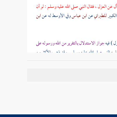
 عن العزل ، فقال النبي صلى الله عليه وسلم : لو أن
لكبير
للطبراني
عن
ابن عباس
وفي الأوسط له عن
ابن
زل ) فيه
جواز الاستدلال بالتقرير من الله ورسوله على
لمه النبي صلى الله عليه وسلم . وقد ذهب الأكثر من
صلى الله عليه وسلم كان له حكم الرفع ، قال : لأن
م إياه عن الأحكام ، قال : وقد وردت عدة طرق تصرح
ه صلى الله عليه وسلم ، فبلغ ذلك نبي الله صلى الله
زل عنها إن شئت
} . قوله : ( ما عليكم أن لا تفعلوا )
إلى النهي .
 فهموا من لا ، النهي عما سألوا عنه ، فكأنه قال : لا