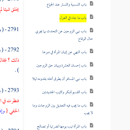
باب التسمية والتستر عند الجماع
يخلق شيئا ل
باب ما جاء في العزل
2791 - ( وعن
باب نهي الزوجين عن التحدث بما يجري
حال الوقاع
2792 - ( وعن
باب النهي عن إتيان المرأة في دبرها
ذلك ؟ فقال 
باب إحسان العشرة وبيان حق الزوجين
) .
باب نهي المسافر أن يطرق أهله بقدومه ليلا
2793 - ( وعن
باب القسم للبكر والثيب الجديدتين
فنظرت في
ا
باب ما يجب فيه التعديل بين الزوجات وما
الخفي {
وإذ
لا يجب
باب المرأة تهب يومها لضرتها أو تصالح