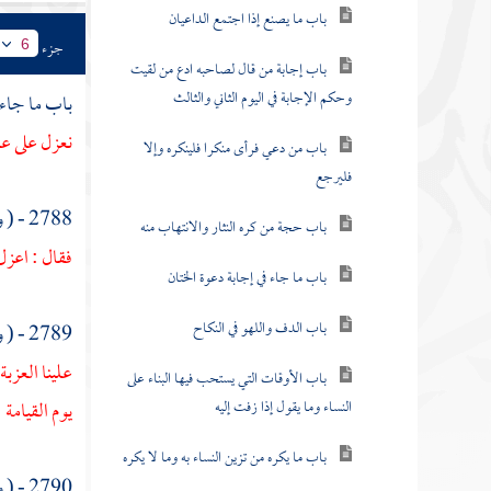
باب ما يصنع إذا اجتمع الداعيان
جزء
6
باب إجابة من قال لصاحبه ادع من لقيت
وحكم الإجابة في اليوم الثاني والثالث
باب ما جاء 
نعزل على عه
باب من دعي فرأى منكرا فلينكره وإلا
فليرجع
2788 - ( وعن
باب حجة من كره النثار والانتهاب منه
فقال : اعزل 
باب ما جاء في إجابة دعوة الختان
باب الدف واللهو في النكاح
2789 - ( وعن
علينا العزب
باب الأوقات التي يستحب فيها البناء على
النساء وما يقول إذا زفت إليه
يوم القيامة
}
باب ما يكره من تزين النساء به وما لا يكره
2790 - ( وعن