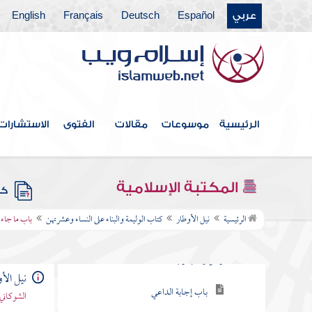
عربي
Español
Deutsch
Français
English
كتاب الوقف
كتاب الوصايا
كتاب الفرائض
كتاب العتق
الرئيسية
موسوعات
مقالات
الفتوى
الاستشارات
كتاب النكاح
كتاب الصداق
المكتبة الإسلامية
كتب
كتاب الوليمة والبناء على النساء وعشرتهن
الرئيسية
نيل الأوطار
كتاب الوليمة والبناء على النساء وعشرتهن
باب ما جاء 
باب استحباب الوليمة بالشاة فأكثر
وجوازها بدونها
نيل الأ
باب إجابة الداعي
الشوكاني