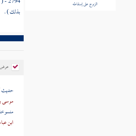
2794 - ( وعن
الزوج على إسقاطه
بذلك ) .
كتاب الطلاق
كتاب الخلع
كتاب الرجعة والإباحة للزوج الأول
عرض ال
كتاب الإيلاء
حديث
أ
كتاب الظهار
موسى ب
منسوخا
كتاب اللعان
ابن عب
كتاب العدد