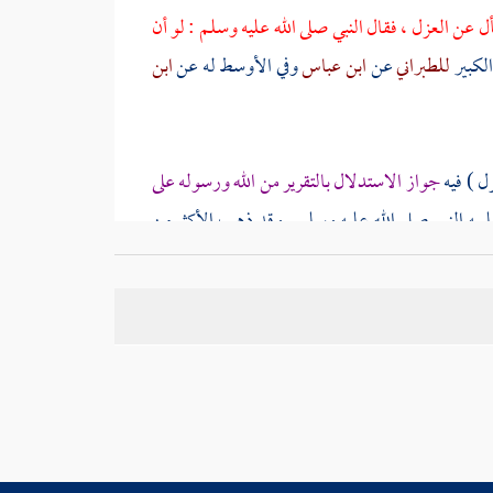
 عن العزل ، فقال النبي صلى الله عليه وسلم : لو أن
لكبير
للطبراني
عن
ابن عباس
وفي الأوسط له عن
ابن
زل ) فيه
جواز الاستدلال بالتقرير من الله ورسوله على
لمه النبي صلى الله عليه وسلم . وقد ذهب الأكثر من
صلى الله عليه وسلم كان له حكم الرفع ، قال : لأن
م إياه عن الأحكام ، قال : وقد وردت عدة طرق تصرح
ه صلى الله عليه وسلم ، فبلغ ذلك نبي الله صلى الله
زل عنها إن شئت
} . قوله : ( ما عليكم أن لا تفعلوا )
إلى النهي .
 فهموا من لا ، النهي عما سألوا عنه ، فكأنه قال : لا