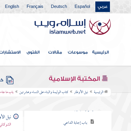
عربي
Español
Deutsch
Français
English
كتاب الوقف
كتاب الوصايا
كتاب الفرائض
كتاب العتق
الرئيسية
موسوعات
مقالات
الفتوى
الاستشارات
كتاب النكاح
كتاب الصداق
المكتبة الإسلامية
كتب
كتاب الوليمة والبناء على النساء وعشرتهن
الرئيسية
نيل الأوطار
كتاب الوليمة والبناء على النساء وعشرتهن
باب ما جاء 
باب استحباب الوليمة بالشاة فأكثر
وجوازها بدونها
نيل الأ
باب إجابة الداعي
الشوكاني