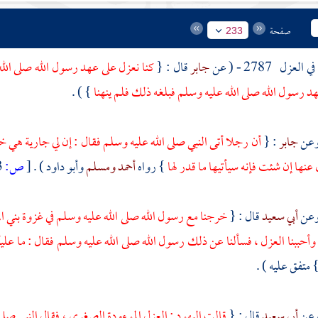
صفحة
233
في العزل
2787 - ( عن
جابر
قال : {
كنا نعزل على عهد رسول الله صلى الله
د رسول الله صلى الله عليه وسلم فبلغه ذلك فلم ينهنا
} ) .
جابر
: {
أن رجلا أتى النبي صلى الله عليه وسلم فقال : إن لي جارية هي خا
عنها إن شئت فإنه سيأتيها ما قدر لها
} رواه
أحمد
ومسلم
وأبو داود
) .
[
ص:
233 ]
أبي سعيد
قال : {
خرجنا مع رسول الله صلى الله عليه وسلم في غزوة
بني 
ة وأحببنا العزل ، فسألنا عن ذلك رسول الله صلى الله عليه وسلم فقال : ما عل
 متفق عليه ) .
أبي سعيد
قال : {
قالت
اليهود
: العزل الموءودة الصغرى ، فقال النبي صل