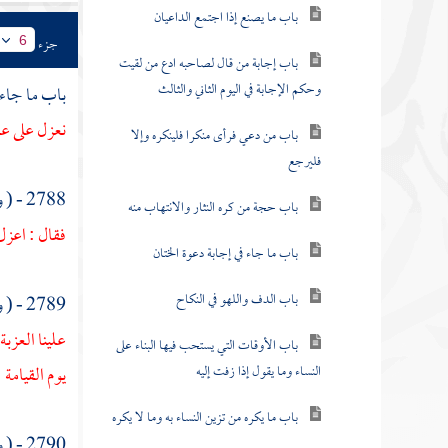
باب ما يصنع إذا اجتمع الداعيان
جزء
6
باب إجابة من قال لصاحبه ادع من لقيت
وحكم الإجابة في اليوم الثاني والثالث
باب ما جاء 
نعزل على عه
باب من دعي فرأى منكرا فلينكره وإلا
فليرجع
2788 - ( وعن
باب حجة من كره النثار والانتهاب منه
فقال : اعزل 
باب ما جاء في إجابة دعوة الختان
باب الدف واللهو في النكاح
2789 - ( وعن
علينا العزب
باب الأوقات التي يستحب فيها البناء على
النساء وما يقول إذا زفت إليه
يوم القيامة
}
باب ما يكره من تزين النساء به وما لا يكره
2790 - ( وعن