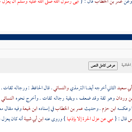
عمر بن الخطاب
قال : {
نهى رسول الله صلى الله عليه وسلم أن يعزل عن
حاشية
بي سعيد
الثاني أخرجه أيضا
الترمذي
والنسائي
. قال الحافظ : ورجاله ثقات .
ن وردان
وهو ثقة وقد ضعف ، وبقية رجاله ثقات . وأخرج نحوه
النسائي
 وعكسه
ابن حزم
. وحديث
عمر بن الخطاب
في إسناده
ابن لهيعة
وفيه مقال م
اس
قال : {
نهي عن عزل الحرة إلا بإذنها
} وروى عنه
ابن أبي شيبة
أنه كان يعزل 