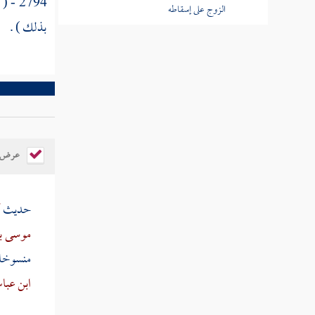
2794 - ( وعن
الزوج على إسقاطه
بذلك ) .
كتاب الطلاق
كتاب الخلع
كتاب الرجعة والإباحة للزوج الأول
عرض ال
كتاب الإيلاء
حديث
أ
كتاب الظهار
موسى ب
منسوخا
كتاب اللعان
ابن عب
كتاب العدد