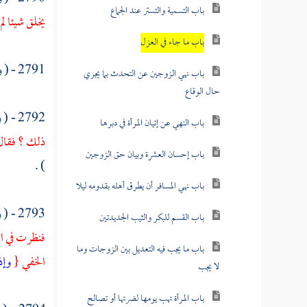
باب التسمية والتستر عند الجماع
يخلق شيئا ل
باب ما جاء في العزل
2791 - ( وعن
باب نهي الزوجين عن التحدث بما يجري
حال الوقاع
2792 - ( وعن
باب النهي عن إتيان المرأة في دبرها
ذلك ؟ فقال 
باب إحسان العشرة وبيان حق الزوجين
) .
باب نهي المسافر أن يطرق أهله بقدومه ليلا
2793 - ( وعن
باب القسم للبكر والثيب الجديدتين
فنظرت في
ا
باب ما يجب فيه التعديل بين الزوجات وما
الخفي {
وإذ
لا يجب
باب المرأة تهب يومها لضرتها أو تصالح