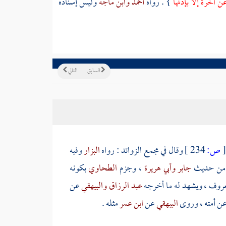
 الحرة إلا بإذنها
} . رواه
أحمد
وابن ماجه
وليس إسناده
السابق
التالي
[
ص:
234 ]
وقال في مجمع الزوائد : رواه
البزار
وفيه
من حديث
جابر
وأبي هريرة
، وجزم
الطحاوي
بكونه
عروف ، ويشهد له ما أخرجه
عبد الرزاق
والبيهقي
عن
عن أمته ، وروى
البيهقي
عن
ابن عمر
مثله .