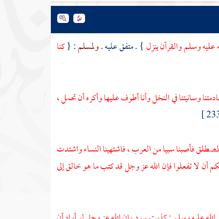
 عليه وسلم والقرآن ينزل
} . متفق عليه .
ولمسلم
: {
كنا
دمتنا وسانيتنا في النخل وأنا أطوف عليها وأكره أن تحمل ،
المصطلق
فأصبنا سبيا من
العرب
، فاشتهينا النساء واشتدت
يكم أن لا تفعلوا فإن الله عز وجل قد كتب ما هو خالق إلى
ى الله عليه وسلم : كذبت
يهود
، إن الله عز وجل لو أراد أن