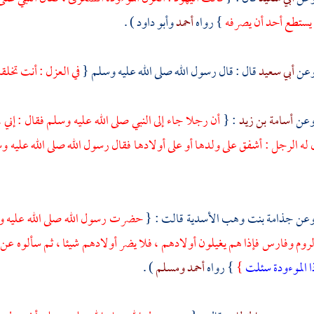
م يستطع أحد أن يصرفه
} رواه
أحمد
وأبو داود
) .
أبي سعيد
قال : قال رسول الله صلى الله عليه وسلم {
في العزل : أنت تخلقه
أسامة بن زيد
: {
أن رجلا جاء إلى النبي صلى الله عليه وسلم فقال : إني 
له الرجل : أشفق على ولدها أو على أولادها فقال رسول الله صلى الله عليه 
جذامة بنت وهب الأسدية
قالت : {
حضرت رسول الله صلى الله عليه وس
لروم
وفارس
فإذا هم يغيلون أولادهم ، فلا يضر أولادهم شيئا ، ثم سألوه عن 
ا الموءودة سئلت
}
} رواه
أحمد
ومسلم
) .