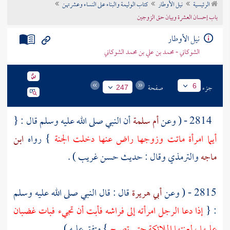
الرئيسية
نيل الأوطار
كتاب الوليمة والبناء على النساء وعشرتهن
تراجم الأعلام
باب إحسان العشرة وبيان حق الزوجين
نيل الأوطار
الشوكاني - محمد بن علي بن محمد الشوكاني
جزء
صفحة
6
247
2814 - ( وعن
أم سلمة
أن النبي صلى الله عليه وسلم قال : {
أيما امرأة ماتت وزوجها راض عنها دخلت الجنة
} رواه
ابن
ماجه
والترمذي
وقال : حديث حسن غريب ) .
2815 - ( وعن
أبي هريرة
قال : قال النبي صلى الله عليه وسلم
: {
إذا دعا الرجل امرأته إلى فراشه فأبت أن تجيء فبات غضبان
عليها ، لعنتها الملائكة حتى تصبح
} متفق عليه ) .