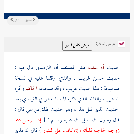
السابق
التالي
عرض الحاشية
حديث
أم سلمة
ذكر المصنف أن
الترمذي
قال فيه :
حديث حسن غريب ، والذي وقفنا عليه في نسخة
صحيحة : هذا حديث غريب ، وقد صححه
الحاكم
وأقره
الذهبي
، واللفظ الذي ذكره المصنف هو في
الترمذي
بعد
الحديث الذي قبل هذا ، وهو حديث
طلق بن علي
قال :
قال رسول الله صلى الله عليه وسلم : {
إذا الرجل دعا
زوجته لحاجته فلتأته وإن كانت على التنور
} قال
الترمذي