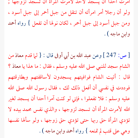
أمرت أحدا أن يسجد لأحد لأمرت المرأة أن تسجد لزوجها ;
ولو أن رجلا أمر امرأته أن تنقل من جبل أحمر إلى جبل أسود ،
ومن جبل أسود إلى جبل أحمر ، لكان نولها أن تفعل
} رواه
أحمد
وابن ماجه
) .
[
ص:
247 ]
وعن
عبد الله بن أبي أوفى
قال : {
لما قدم
معاذ
من
الشام
سجد للنبي صلى الله عليه وسلم ، فقال : ما هذا يا
معاذ
؟
قال : أتيت
الشام
فوافيتهم يسجدون لأساقفتهم وبطارقتهم
فوددت في نفسي أن أفعل ذلك لك ، فقال رسول الله صلى الله
عليه وسلم : فلا تفعلوا ، فإني لو كنت آمرا أحدا أن يسجد لغير
الله لأمرت المرأة أن تسجد لزوجها ، والذي نفس
محمد
بيده لا
تؤدي المرأة حق ربها حتى تؤدي حق زوجها ، ولو سألها نفسها
وهي على قتب لم تمنعه
} رواه
أحمد
وابن ماجه
) .