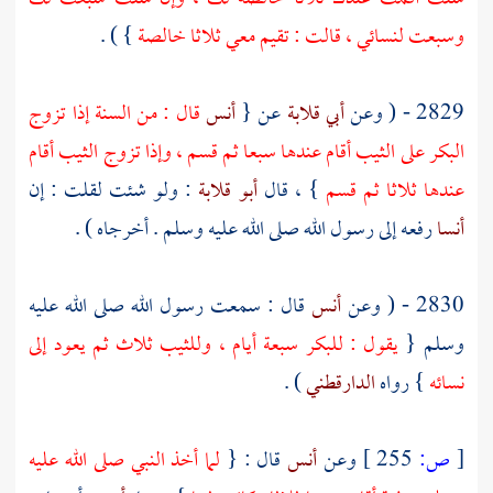
وسبعت لنسائي ، قالت : تقيم معي ثلاثا خالصة
} ) .
2829 - ( وعن
أبي قلابة
عن {
أنس
قال : من السنة إذا تزوج
البكر على الثيب أقام عندها سبعا ثم قسم ، وإذا تزوج الثيب أقام
عندها ثلاثا ثم قسم
} ، قال
أبو قلابة
: ولو شئت لقلت : إن
أنسا
رفعه إلى رسول الله صلى الله عليه وسلم . أخرجاه ) .
2830 - ( وعن
أنس
قال : سمعت رسول الله صلى الله عليه
وسلم {
يقول : للبكر سبعة أيام ، وللثيب ثلاث ثم يعود إلى
نسائه
} رواه
الدارقطني
) .
[
ص:
255 ]
وعن
أنس
قال : {
لما أخذ النبي صلى الله عليه