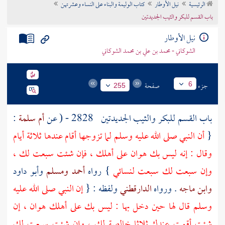
الرئيسية
نيل الأوطار
كتاب الوليمة والبناء على النساء وعشرتهن
تراجم الأعلام
باب القسم للبكر والثيب الجديدتين
نيل الأوطار
الشوكاني - محمد بن علي بن محمد الشوكاني
جزء
صفحة
6
255
باب القسم للبكر والثيب الجديدتين
2828 - ( عن
أم سلمة
:
{
أن النبي صلى الله عليه وسلم لما تزوجها أقام عندها ثلاثة أيام
وقال : إنه ليس بك هوان على أهلك ، فإن شئت سبعت لك ،
وإن سبعت لك سبعت لنسائي
} رواه
أحمد
ومسلم
وأبو داود
وابن ماجه
. ورواه
الدارقطني
ولفظه : {
إن النبي صلى الله عليه
وسلم قال لها حين دخل بها : ليس بك على أهلك هوان ، إن
شئت أقمت عندك ثلاثا خالصة لك ، وإن شئت سبعت لك