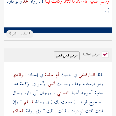
وسلم
صفية
أقام عندها ثلاثا وكانت ثيبا
} . رواه
أحمد
وأبو داود
) .
السابق
التالي
عرض الحاشية
لفظ
الدارقطني
في حديث
أم سلمة
في إسناده
الواقدي
وهو ضعيف جدا ، وحديث
أنس
الآخر في الإقامة عند
صفية
أخرجه أيضا
النسائي
، ورجال
أبي داود
رجال
الصحيح قوله : ( سبعت لك ) في رواية
لمسلم
" وإن
شئت ثلثت ثم درت ، قالت : ثلث " وفي رواية
للحاكم