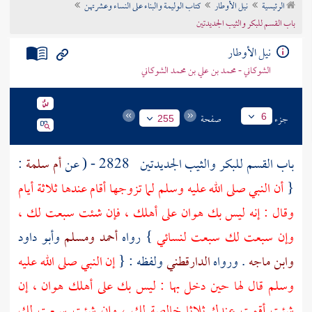
الرئيسية
نيل الأوطار
كتاب الوليمة والبناء على النساء وعشرتهن
تراجم الأعلام
باب القسم للبكر والثيب الجديدتين
نيل الأوطار
الشوكاني - محمد بن علي بن محمد الشوكاني
جزء
صفحة
6
255
باب القسم للبكر والثيب الجديدتين
2828 - ( عن
أم سلمة
:
{
أن النبي صلى الله عليه وسلم لما تزوجها أقام عندها ثلاثة أيام
وقال : إنه ليس بك هوان على أهلك ، فإن شئت سبعت لك ،
وإن سبعت لك سبعت لنسائي
} رواه
أحمد
ومسلم
وأبو داود
وابن ماجه
. ورواه
الدارقطني
ولفظه : {
إن النبي صلى الله عليه
وسلم قال لها حين دخل بها : ليس بك على أهلك هوان ، إن
شئت أقمت عندك ثلاثا خالصة لك ، وإن شئت سبعت لك