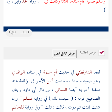
وسلم
صفية
أقام عندها ثلاثا وكانت ثيبا
} . رواه
أحمد
وأبو داود
) .
السابق
التالي
عرض الحاشية
لفظ
الدارقطني
في حديث
أم سلمة
في إسناده
الواقدي
وهو ضعيف جدا ، وحديث
أنس
الآخر في الإقامة عند
صفية
أخرجه أيضا
النسائي
، ورجال
أبي داود
رجال
الصحيح قوله : ( سبعت لك ) في رواية
لمسلم
" وإن
شئت ثلثت ثم درت ، قالت : ثلث " وفي رواية
للحاكم