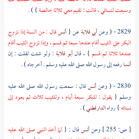
وسبعت لنسائي ، قالت : تقيم معي ثلاثا خالصة
} ) .
2829 - ( وعن
أبي قلابة
عن {
أنس
قال : من السنة إذا تزوج
البكر على الثيب أقام عندها سبعا ثم قسم ، وإذا تزوج الثيب أقام
عندها ثلاثا ثم قسم
} ، قال
أبو قلابة
: ولو شئت لقلت : إن
أنسا
رفعه إلى رسول الله صلى الله عليه وسلم . أخرجاه ) .
2830 - ( وعن
أنس
قال : سمعت رسول الله صلى الله عليه
وسلم {
يقول : للبكر سبعة أيام ، وللثيب ثلاث ثم يعود إلى
نسائه
} رواه
الدارقطني
) .
[
ص:
255 ]
وعن
أنس
قال : {
لما أخذ النبي صلى الله عليه