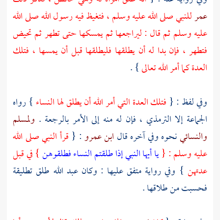
عمر
للنبي صلى الله عليه وسلم ، فتغيظ فيه رسول الله صلى الله
عليه وسلم ثم قال : ليراجعها ثم يمسكها حتى تطهر ثم تحيض
فتطهر ، فإن بدا له أن يطلقها فليطلقها قبل أن يمسها ، فتلك
العدة كما أمر الله تعالى
} .
وفي لفظ : {
فتلك العدة التي أمر الله أن يطلق لها النساء
} رواه
الجماعة إلا
الترمذي
، فإن له منه إلى الأمر بالرجعة .
ولمسلم
والنسائي
نحوه وفي آخره قال
ابن عمرو
: {
قرأ النبي صلى الله
عليه وسلم : {
يا أيها النبي إذا طلقتم النساء فطلقوهن
} في قبل
عدتهن
} وفي رواية متفق عليها : وكان
عبد الله
طلق تطليقة
فحسبت من طلاقها .