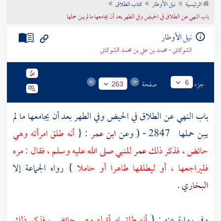
الرئيسية
نيل الأوطار
كتاب الطلاق
تراجم الأعلام
باب النهي عن الطلاق في الحيض وفي الطهر بعد أن يجامعها ما لم يبن حملها
نيل الأوطار
الشوكاني - محمد بن علي بن محمد الشوكاني
جزء
صفحة
6
263
باب النهي عن الطلاق في الحيض وفي الطهر بعد أن يجامعها ما لم
يبن حملها
2847 - ( وعن
ابن عمر
: {
أنه طلق امرأته وهي
حائض ، فذكر ذلك
عمر
للنبي صلى الله عليه وسلم ، فقال : مره
فليراجعها ، أو ليطلقها طاهرا أو حاملا
} رواه الجماعة إلا
البخاري
.
وفي رواية عنه : {
أنه طلق امرأة له وهي حائض ، فذكر ذلك