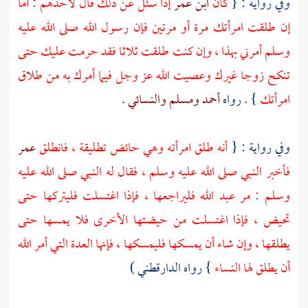
وفي رواية : {
كان
ابن عمر
إذا سئل عن ذلك قال لأحدهم : أما
إن طلقت امرأتك مرة أو مرتين فإن رسول الله صلى الله عليه
وسلم أمرني بهذا ، وإن كنت طلقت ثلاثا فقد حرمت عليك حتى
تنكح زوجا غيرك وعصيت الله عز وجل فيما أمرك به من طلاق
امرأتك
} . رواه
أحمد
ومسلم
والنسائي
.
وفي رواية : {
أنه طلق امرأته وهي حائض تطليقة ، فانطلق
عمر
فأخبر النبي صلى الله عليه وسلم ، فقال له النبي صلى الله عليه
وسلم : مر
عبد الله
فليراجعها ، فإذا اغتسلت فليتركها حتى
تحيض ، فإذا اغتسلت من حيضتها الأخرى فلا يمسها حتى
يطلقها ، وإن شاء أن يمسكها فليمسكها ، فإنها العدة التي أمر الله
أن يطلق لها النساء
} رواه الدارقطني )