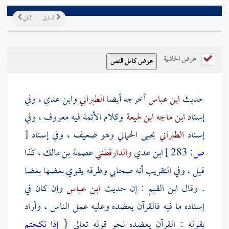
السابق
التالي
عرض الحاشية
حديث
ابن عباس
أخرجه أيضا
الطبراني
وابن عدي
، وفي
إسناد
ابن ماجه
ابن لهيعة
وكلام الأئمة فيه معروف ، وفي
إسناد
الطبراني
يحيى الحماني
وهو ضعيف ، وفي إسناد
[
ص:
283 ]
ابن عدي
والدارقطني
عصمة بن مالك
، كذا
قيل ، وفي التقريب أنه صحابي وطرقه يقوي بعضها بعضا
. وقال
ابن القيم
: إن حديث
ابن عباس
وإن كان في
إسناده ما فيه فالقرآن يعضده وعليه عمل الناس ، وأراد
بقوله : القرآن يعضده نحو قوله تعالى {
إذا نكحتم