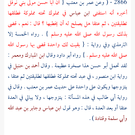
2866 - ( وعن
عمر بن معتب
{
أن
أبا حسن مولى بني نوفل
أخبره أنه استفتى
ابن عباس
في مملوك تحته مملوكة فطلقها
تطليقتين ، ثم عتقا هل يصلح له أن يخطبها ؟ قال : نعم ، قضى
بذلك رسول الله صلى الله عليه وسلم
} . رواه الخمسة إلا
الترمذي
وفي رواية : {
بقيت لك واحدة قضى بها رسول الله
صلى الله عليه وسلم .
} رواه
أبو داود
وقال
ابن المبارك
ومعمر
:
لقد تحمل
أبو حسن
هذا صخرة عظيمة . وقال
أحمد بن حنبل
في
رواية
ابن منصور
، في عبد تحته مملوكة فطلقها تطليقتين ثم عتقا ،
يتزوجها ويكون على واحدة على حديث
عمر بن معتب
. وقال في
رواية
أبي طالب
في هذه المسألة : يتزوجها ، ولا يبالي في العدة
عتقا أو بعد العدة ، قال : وهو قول
ابن عباس
وجابر بن عبد الله
وأبي سلمة
وقتادة
) .