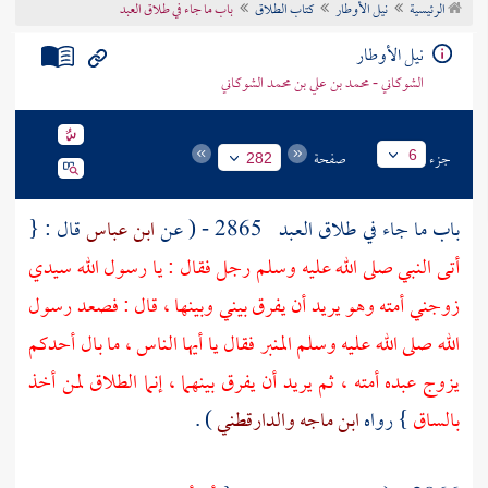
الرئيسية
نيل الأوطار
كتاب الطلاق
باب ما جاء في طلاق العبد
تراجم الأعلام
نيل الأوطار
الشوكاني - محمد بن علي بن محمد الشوكاني
جزء
صفحة
6
282
باب ما جاء في طلاق العبد
2865 - ( عن
ابن عباس
قال : {
أتى النبي صلى الله عليه وسلم رجل فقال : يا رسول الله سيدي
زوجني أمته وهو يريد أن يفرق بيني وبينها ، قال : فصعد رسول
الله صلى الله عليه وسلم المنبر فقال يا أيها الناس ، ما بال أحدكم
يزوج عبده أمته ، ثم يريد أن يفرق بينهما ، إنما الطلاق لمن أخذ
بالساق
} رواه
ابن ماجه
والدارقطني
) .