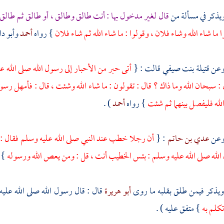
قال لغير مدخول بها : أنت طالق وطالق ، أو طالق ثم طالق
ا ما شاء الله وشاء فلان ، وقولوا : ما شاء الله ثم شاء فلان
} رواه
أحمد
وأبو دا
قتيلة بنت صيفي
قالت : {
أتى حبر من الأحبار إلى رسول الله صلى الله ع
ل : سبحان الله وما ذاك ؟ قال : تقولون : ما شاء الله وشئت ، قال : فأمهل رسول
الله فليفصل بينهما ثم شئت
} رواه
أحمد
) .
عدي بن حاتم
: {
أن رجلا خطب عند النبي صلى الله عليه وسلم فقال :
لله صلى الله عليه وسلم : بئس الخطيب أنت ، قل : ومن يعص الله ورسوله
} 
أبو هريرة
قال : قال رسول الله صلى الله علي
تكلم به
} متفق عليه ) .