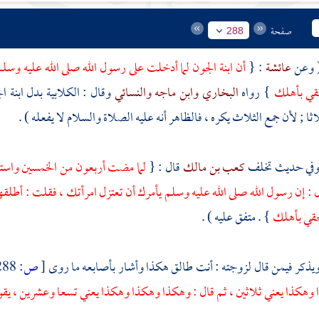
صفحة
288
عائشة
: {
أن
ابنة الجون
لما أدخلت على رسول الله صلى الله عليه وسلم 
حقي بأهلك
} رواه
البخاري
وابن ماجه
والنسائي
وقال : الكلابية بدل
ابنة ا
ثا ; لأن جمع الثلاث يكره ، فالظاهر أنه عليه الصلاة والسلام لا يفعله ) .
كعب بن مالك
قال : {
لما مضت أربعون من الخمسين واستل
ل : إن رسول الله صلى الله عليه وسلم يأمرك أن تعتزل امرأتك ، فقلت : أطلقها أ
لحقي بأهلك
} . متفق عليه ) .
[
ص:
288 ]
وهكذا يعني ثلاثين ، ثم قال : وهكذا وهكذا وهكذا يعني تسعا وعشرين ، يقو