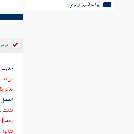
أبواب السبق والرمي
باب ما جاء في آلة اللهو
كتاب الأطعمة والصيد والذبائح
كتاب الأشربة
عرض ال
أبواب الطب
حديث
ح
أبواب الأيمان وكفارتها
من المسل
كتاب النذر
فذكر ذلك
الطفيل 
كتاب الأقضية والأحكام
فقلت : 
خاتمة الكتاب
رهط
[
ص
فقالوا :