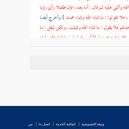
ه وأثنى عليه ثم قال : أما بعد ، فإن
طفيلا
رأى رؤيا
 فلا تقولوا : ما شاء الله وشاء
محمد
} وأخرج أيضا
كم فلا يقول : ما شاء الله وشئت ، ولكن ليقل : ما
 القوم قوم
محمد
لولا أنهم يقولون : ما شاء الله وشاء
ا : ما شاء الله وحده
} .
فاطمة بنت الضحاك بن سفيان
.
 بنت يزيد بن عبيد
، وقيل : بنت
يزيد بن الجون
 استأذنت منه هي
الجونية واسمها أميمة بنت النعمان بن
أن التي تزوجها هي
الجونية
واختلفوا في سبب فراقه لها ،
وثيقة الخصوصية
اتفاقية الخدمة
اتصل بنا
من
ضح . وزعم بعضهم {
أنها قالت : أعوذ بالله منك ، فقال :