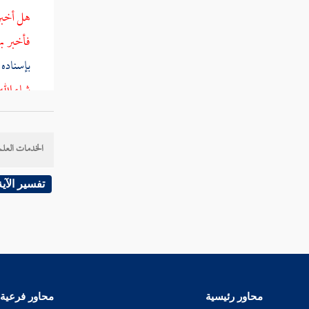
هل أخبرت
فأخبر به
بإسناده
شاء الل
محمد
، ف
الخدمات العلم
قوله : (
تفسير الآية
وروي 
وأشار
ا
شراحيل
محاور رئيسية
محاور فرعية
فقال
قتا