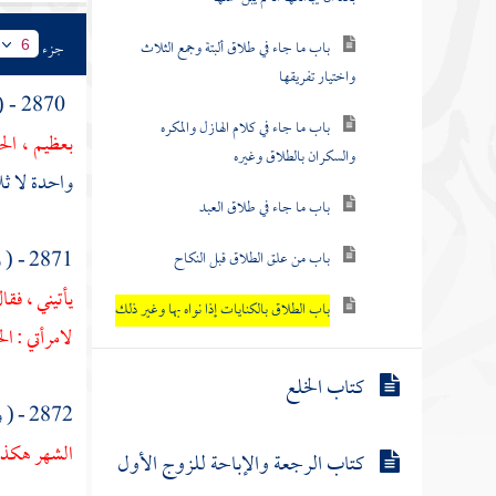
باب ما جاء في طلاق ألبتة وجمع الثلاث
جزء
6
واختيار تفريقها
2870 - ( وعن
باب ما جاء في كلام الهازل والمكره
بعظيم ، ال
والسكران بالطلاق وغيره
واحدة لا ثلا
باب ما جاء في طلاق العبد
2871 - ( وفي حديث تخلف
باب من علق الطلاق قبل النكاح
يأتيني ، فقا
باب الطلاق بالكنايات إذا نواه بها وغير ذلك
لامرأتي : ا
كتاب الخلع
2872 - ( ويذكر فيمن قال لزوجته : أنت طالق هكذا وأشار بأصابعه ما روى
الشهر هكذا 
كتاب الرجعة والإباحة للزوج الأول