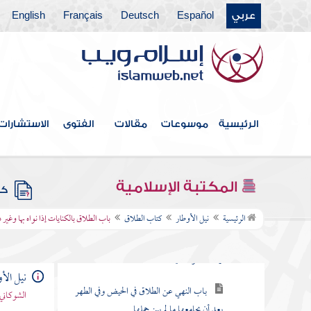
عربي
Español
Deutsch
Français
English
كتاب الوصايا
كتاب الفرائض
كتاب العتق
كتاب النكاح
الرئيسية
موسوعات
مقالات
الفتوى
الاستشارات
كتاب الصداق
كتاب الوليمة والبناء على النساء وعشرتهن
المكتبة الإسلامية
كتب
كتاب الطلاق
الرئيسية
نيل الأوطار
كتاب الطلاق
باب الطلاق بالكنايات إذا نواه بها وغير
باب جوازه للحاجة وكراهته مع عدمها
وطاعة الوالد فيه
نيل الأ
باب النهي عن الطلاق في الحيض وفي الطهر
الشوكاني
بعد أن يجامعها ما لم يبن حملها