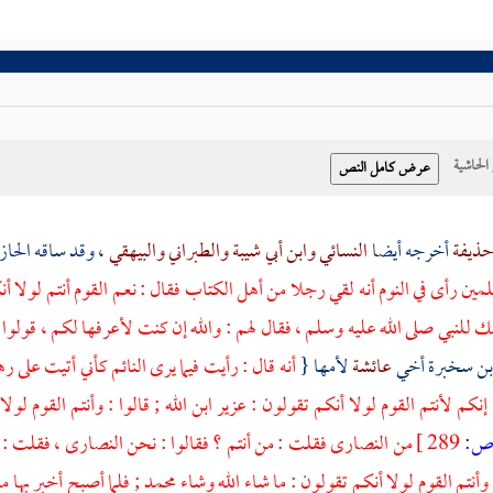
حاشية
ذيفة
أخرجه أيضا
النسائي
وابن أبي شيبة
والطبراني
والبيهقي
، وقد ساقه
الحا
مين رأى في النوم أنه لقي رجلا من أهل الكتاب فقال : نعم القوم أنتم لولا أ
 للنبي صلى الله عليه وسلم ، فقال لهم : والله إن كنت لأعرفها لكم ، قولوا :
بن سخبرة
أخي
عائشة
لأمها {
أنه قال : رأيت فيما يرى النائم كأني أتيت على 
إنكم لأنتم القوم لولا أنكم تقولون :
عزير
ابن الله ; قالوا : وأنتم القوم لو
:
289 ]
من
النصارى
فقلت : من أنتم ؟ فقالوا : نحن
النصارى
، فقلت : 
 وأنتم القوم لولا أنكم تقولون : ما شاء الله وشاء
محمد
; فلما أصبح أخبر بها م