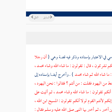
السابق
التالي
زمي
في الاعتبار بإسناده وذكر فيه قصة وهي {
أن رجلا
نكم تشركون ، قال : تقولون : ما شاء الله وشاء
محمد
،
 ما شاء الله ثم شاء
محمد
} . وأخرج أيضا بإسناده إلى
رهط من
اليهود
فقلت : من أنتم ؟ فقالوا : نحن
اليهود
،
لا أنكم تقولون : ما شاء الله وشاء
محمد
، ثم أتيت على
إنكم لأنتم القوم لولا أنكم تقولون :
المسيح
ابن الله ،
ن أخبر ، ثم أخبر بها النبي صلى الله عليه وسلم فقال :