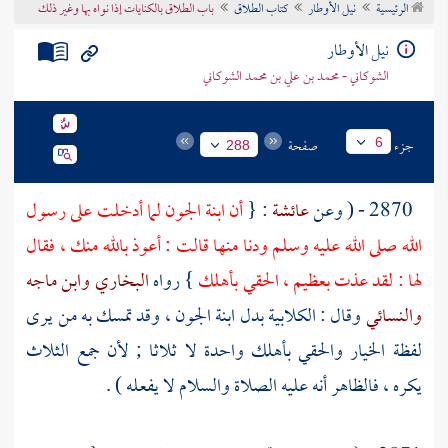
الرئيسية
نيل الأوطار
كتاب الطلاق
باب الطلاق بالكنايات إذا نواه بها وغير ذلك
تراجم الأعلام
نيل الأوطار
الشوكاني - محمد بن علي بن محمد الشوكاني
جزء
صفحة
6
288
2870 - ( وعن
عائشة
: {
أن
ابنة الجون
لما أدخلت على رسول
الله صلى الله عليه وسلم ودنا منها قالت : أعوذ بالله منك ، فقال
لها : لقد عذت بعظيم ، الحقي بأهلك
} رواه
البخاري
وابن ماجه
والنسائي
وقال : الكلابية بدل
ابنة الجون
، وقد تمسك به من يرى
لفظة الخيار والحقي بأهلك واحدة لا ثلاثا ; لأن جمع الثلاث
يكره ، فالظاهر أنه عليه الصلاة والسلام لا يفعله ) .