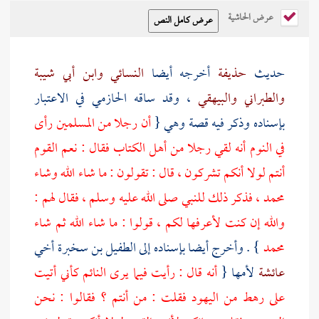
عرض الحاشية
حديث
حذيفة
أخرجه أيضا
النسائي
وابن أبي شيبة
والطبراني
والبيهقي
، وقد ساقه
الحازمي
في الاعتبار
بإسناده وذكر فيه قصة وهي {
أن رجلا من المسلمين رأى
في النوم أنه لقي رجلا من أهل الكتاب فقال : نعم القوم
أنتم لولا أنكم تشركون ، قال : تقولون : ما شاء الله وشاء
محمد
، فذكر ذلك للنبي صلى الله عليه وسلم ، فقال لهم :
والله إن كنت لأعرفها لكم ، قولوا : ما شاء الله ثم شاء
محمد
} . وأخرج أيضا بإسناده إلى
الطفيل بن سخبرة
أخي
عائشة
لأمها {
أنه قال : رأيت فيما يرى النائم كأني أتيت
على رهط من
اليهود
فقلت : من أنتم ؟ فقالوا : نحن