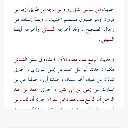
حديث
ابن عباس
الثاني رواه
ابن ماجه
من طريق
أزهر بن
مروان
وهو صدوق مستقيم الحديث ، وبقية إسناده من
رجال الصحيح . وقد أخرجه
النسائي
وأخرجه أيضا
البيهقي
.
وحديث
الربيع بنت معوذ
الأول إسناده في سنن
النسائي
هكذا : حدثنا
أبو علي محمد بن يحيى المروزي
، أخبرني
شاذان بن عثمان أخو عبدان
، حدثنا أبي ، حدثنا
علي بن
المبارك
عن
يحيى بن أبي كثير
، أخبرني
محمد بن عبد
الرحمن
أن
الربيع بنت معوذ ابن عفراء
أخبرته أن
ثابت بن
قيس
، الحديث ،
ومحمد بن يحيى
ثقة ،
وشاذان هو عبد
العزيز بن عثمان بن جبلة
وهو من رجال الصحيح هو