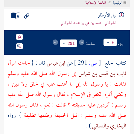
الرئيسية
المكتبة الإسلامية
تراجم الأعلام
نيل الأوطار
الشوكاني - محمد بن علي بن محمد الشوكاني
جزء
صفحة
6
291
كتاب الخلع
[
ص:
291 ]
عن
ابن عباس
قال : {
جاءت امرأة
ثابت بن قيس بن شماس
إلى رسول الله صلى الله عليه وسلم
فقالت : يا رسول الله إني ما أعتب عليه في خلق ولا دين ،
ولكني أكره الكفر في الإسلام ، فقال رسول الله صلى الله عليه
وسلم : أتردين عليه حديقته ؟ قالت : نعم ، فقال رسول الله
صلى الله عليه وسلم : اقبل الحديقة وطلقها تطليقة
} رواه
البخاري
والنسائي
) .