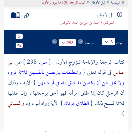
الرئيسية
نيل الأوطار
كتاب الرجعة والإباحة للزوج الأول
تراجم الأعلام
نيل الأوطار
الشوكاني - محمد بن علي بن محمد الشوكاني
جزء
صفحة
6
298
كتاب الرجعة والإباحة للزوج الأول
[
ص:
298 ]
عن
ابن
عباس
في قوله تعالى {
والمطلقات يتربصن بأنفسهن ثلاثة قروء
ولا يحل لهن أن يكتمن ما خلق الله في أرحامهن
} الآية ، وذلك
أن الرجل كان إذا طلق امرأته فهو أحق برجعتها ، وإن طلقها
ثلاثا فنسخ ذلك {
الطلاق مرتان
} الآية رواه
أبو داود
والنسائي
) .