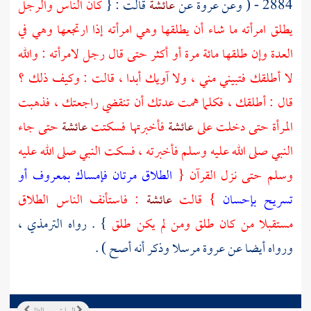
2884 - ( وعن
عروة
عن
عائشة
قالت : {
كان الناس والرجل
يطلق امرأته ما شاء أن يطلقها وهي امرأته إذا ارتجعها وهي في
العدة وإن طلقها مائة مرة أو أكثر حتى قال رجل لامرأته : والله
لا أطلقك فتبيني مني ، ولا آويك أبدا ، قالت : وكيف ذلك ؟
قال : أطلقك ، فكلما همت عدتك أن تنقضي راجعتك ، فذهبت
المرأة حتى دخلت على
عائشة
فأخبرتها فسكتت
عائشة
حتى جاء
النبي صلى الله عليه وسلم فأخبرته ، فسكت النبي صلى الله عليه
وسلم حتى نزل القرآن {
الطلاق مرتان فإمساك بمعروف أو
تسريح بإحسان
} قالت
عائشة
: فاستأنف الناس الطلاق
مستقبلا من كان طلق ومن لم يكن طلق
} . رواه
الترمذي
،
ورواه أيضا عن
عروة
مرسلا وذكر أنه أصح ) .