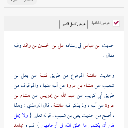
السابق
التالي
عرض الحاشية
حديث
ابن عباس
في إسناده
علي بن الحسين بن واقد
وفيه
مقال .
وحديث
عائشة
المرفوع من طريق
قتيبة
عن
يعلى بن
شعيب
عن
هشام بن عروة
عن أبيه عنها ، والموقوف من
طريق
أبي كريب
عن
عبد الله بن إدريس
عن
هشام بن
عروة
عن أبيه ، ولم يذكر فيه
عائشة
. قال
الترمذي
: وهذا
، أصح من حديث
يعلى بن شبيب
. قوله تعالى {
ولا يحل
لهن أن يكتمن ما خلق الله في أرحامهن
} فسره
مجاهد