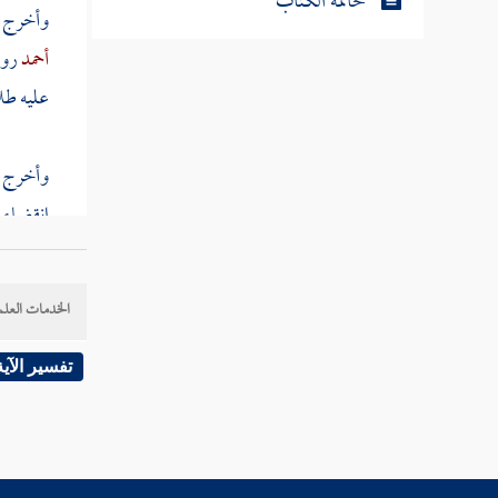
خاتمة الكتاب
وأخرج
أحمد
روا
عليه طل
وأخرج ن
انقضاء ا
قتادة
عن
بإسناد 
الخدمات العلم
وأثر
سلي
تفسير الآية
رسول الل
أبو بكر 
فذكره ، 