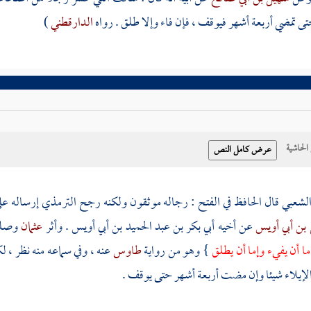
ى تمضي أربعة أشهر فيوقف ، فإن فاء وإلا طلق . رواه
الدارقطني
)
حاشية
لشعبي
قال الحافظ في الفتح : رجاله موثقون ولكنه رجح
الترمذي
إرساله عل
 بن أبي أويس
عن أخيه
أبي بكر بن عبد الحميد بن أبي أويس
. وأثر
عثمان
وصل
إما أن يفيء وإما أن يطلق
} وهو من رواية
طاوس
عنه ، وفي سماعه منه نظر ،
الإيلاء شيئا وإن مضت أربعة أشهر حتى يوقف .