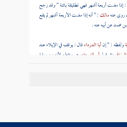
: إذا مضت أربعة أشهر فهي تطليقة بائنة " وقد رجح
 روى عنه
مالك
: " أنه إذا مضت الأربعة أشهر لم يقع
بن محمد
عن أبيه عنه .
ة
ولفظه : " إن
أبا الدرداء
قال : يوقف في الإيلاء عند
الرزاق
مثل قول
أبي الدرداء
وهو منقطع لأنه من رواية
ى يوقف ، وإسناده صحيح . وأخرج
الشافعي
عنها نحوه
ه عليه وسلم فأخرجها
البخاري
في تاريخه موصولة .
بن يسار
قال : " أدركت بضعة عشر رجلا من أصحاب
بن أبي صالح
إسناده في سنن
الدارقطني
هكذا : أخبرنا
ب
عن
عبيد الله بن عمر
عن
سهيل بن أبي صالح
عن أبيه