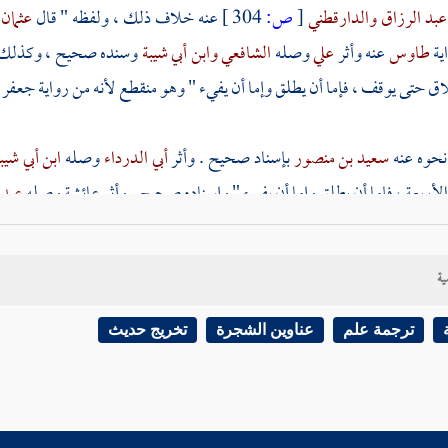
عبد الرزاق
والدارقطني
[
ص:
304 ]
عنه خلاف ذلك ، ولفظه " قال
عثمان
ية
طاوس
عنه وأثر
علي
وصله
الشافعي
وابن أبي شيبة
وسنده صحيح ، وكذلك
اق حتى يوقف ، فإما أن يطلق وإما أن يفيء " وهو منقطع لأنه من رواية
جعفر 
حوه عنه
سعيد بن منصور
بإسناد صحيح . وأثر
أبي الدرداء
وصله
ابن أبي شيب
لأربعة ، فإما أن يطلق وإما أن يفيء " وإسناده صحيح . وأثر
عائشة
وصله
عبد 
ها ، ولكنه أخرج عنها
سعيد بن منصور
أنها كانت لا ترى الإيلاء شيئا حت
صحيح أيضا وأما الآثار الواردة عن اثني عشر رجلا من أصحاب النبي صلى الل
ية
مان بن يسار
أخرجه أيضا
إسماعيل القاضي
من طريق
يحيى بن سعيد بن سليمان 
ترجمة علم
عناوين الشجرة
تخريج حديث
ه صلى الله عليه وسلم قالوا :
الإيلاء لا يكون طلاقا حتى يوقف "
وأثر
سهيل 
النيسابوري
، أخبرنا
أحمد بن منصور
، أخبرنا
ابن أبي مريم
، أخبرنا
يحيى بن أيو
ويشهد له ما تقدم .