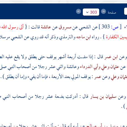
صفحة
303
ء
[
ص:
303 ]
عن
الشعبي
عن
مسروق
عن
عائشة
قالت : {
آلى رسول الله 
مين الكفارة
} . رواه
ابن ماجه
والترمذي
وذكر أنه قد روي عن
الشعبي
مرسلا 
ابن عمر
قال : إذا مضت أربعة أشهر يوقف حتى يطلق ولا يقع عليه الط
 عن
عثمان
وعلي
وأبي الدرداء
وعائشة
واثني عشر رجلا من أصحاب النبي صلى ا
مان
وعلي
وعن
عمر
: يوقف المولي بعد الأربعة ، فإما أن يفيء وإما أن يطلق ) .
سليمان بن يسار
قال : أدركت بضعة عشر رجلا من أصحاب النبي صلى 
) .
سهيل بن أبي صالح
عن أبيه أنه قال : سألت اثني عشر رجلا من أصحاب 