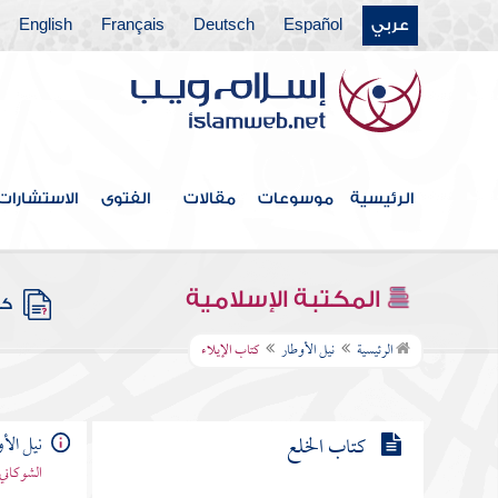
كتاب الوقف
عربي
Español
Deutsch
Français
English
كتاب الوصايا
كتاب الفرائض
كتاب العتق
الرئيسية
موسوعات
مقالات
الفتوى
الاستشارات
كتاب النكاح
كتاب الصداق
المكتبة الإسلامية
كتب
كتاب الوليمة والبناء على النساء وعشرتهن
الرئيسية
نيل الأوطار
كتاب الإيلاء
كتاب الطلاق
كتاب الخلع
نيل الأ
الشوكاني