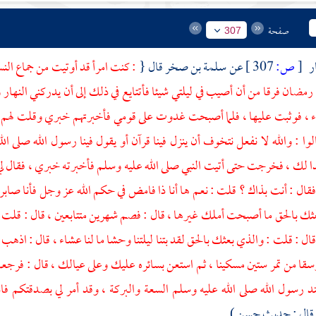
صفحة
307
ر
[
ص:
307 ]
عن
سلمة بن صخر
قال {
: كنت امرأ قد أوتيت من جماع الن
مضان فرقا من أن أصيب في ليلتي شيئا فأتتايع في ذلك إلى أن يدركني النهار وأ
ء ، فوثبت عليها ، فلما أصبحت غدوت على قومي فأخبرتهم خبري وقلت لهم : 
لوا : والله لا نفعل نتخوف أن ينزل فينا قرآن أو يقول فينا رسول الله صلى 
ا لك ، فخرجت حتى أتيت النبي صلى الله عليه وسلم فأخبرته خبري ، فقال لي 
، فقال : أنت بذاك ؟ قلت : نعم ها أنا ذا فامض في حكم الله عز وجل فأنا صا
ثك بالحق ما أصبحت أملك غيرها ، قال : فصم شهرين متتابعين ، قال : قلت : 
ال : قلت : والذي بعثك بالحق لقد بتنا ليلتنا وحشا ما لنا عشاء ، قال : اذ
سقا من تمر ستين مسكينا ، ثم استعن بسائره عليك وعلى عيالك ، قال : فر
سول الله صلى الله عليه وسلم السعة والبركة ، وقد أمر لي بصدقتكم فادف
قال : حديث حسن ) .