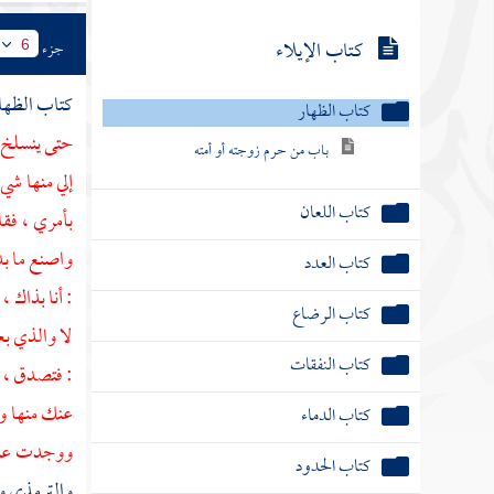
كتاب الإيلاء
جزء
6
كتاب الظها
كتاب الظهار
حتى ينسلخ ر
باب من حرم زوجته أو أمته
إلي منها شي
كتاب اللعان
بأمري ، فقا
واصنع ما بد
كتاب العدد
: أنا بذاك 
كتاب الرضاع
لا والذي بع
كتاب النفقات
: فتصدق ، ق
عنك منها و
كتاب الدماء
ووجدت عند ر
كتاب الحدود
والترمذي
و