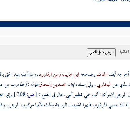
حاشية
أخرجه أيضا
الحاكم
وصححه
ابن خزيمة
وابن الجارود
. وقد أعله عبد الحق با
ترمذي
عن
البخاري
، وفي إسناده أيضا
محمد بن إسحاق
قوله : ( ظاهرت من امرأ
 الرجل لامرأته : أنت علي كظهر أمي . قال في الفتح :
[
ص:
308 ]
وإنما خ
 ولذلك سمي المركوب ظهرا فشبهت الزوجة بذلك لأنها مركوب الرجل . وقد ذ