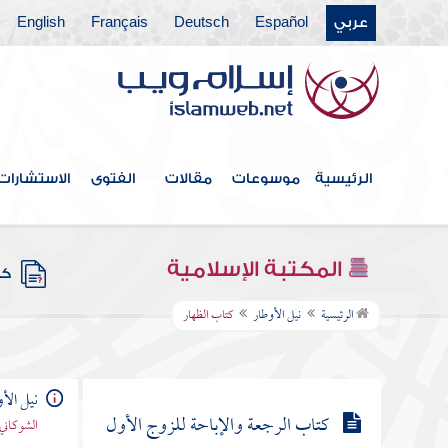
كتاب الوصايا
عربي
Español
Deutsch
Français
English
كتاب الفرائض
كتاب العتق
كتاب النكاح
الرئيسية
موسوعات
مقالات
الفتوى
الاستشارات
كتاب الصداق
كتاب الوليمة والبناء على النساء وعشرتهن
المكتبة الإسلامية
كتب
كتاب الطلاق
الرئيسية
نيل الأوطار
كتاب الظهار
كتاب الخلع
نيل الأ
كتاب الرجعة والإباحة للزوج الأول
الشوكاني