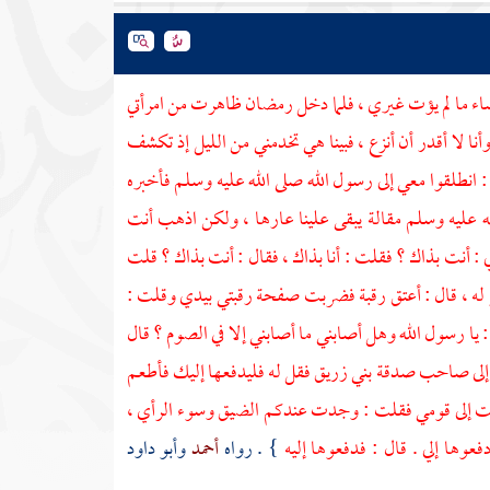
ساء ما لم يؤت غيري ، فلما دخل رمضان ظاهرت من امرأتي
نا لا أقدر أن أنزع ، فبينا هي تخدمني من الليل إذ تكشف
انطلقوا معي إلى رسول الله صلى الله عليه وسلم فأخبره
الله عليه وسلم مقالة يبقى علينا عارها ، ولكن اذهب أنت
: أنت بذاك ؟ فقلت : أنا بذاك ، فقال : أنت بذاك ؟ قلت
بر له ، قال : أعتق رقبة فضربت صفحة رقبتي بيدي وقلت :
يا رسول الله وهل أصابني ما أصابني إلا في الصوم ؟ قال
هب إلى صاحب صدقة
بني زريق
فقل له فليدفعها إليك فأطعم
جعت إلى قومي فقلت : وجدت عندكم الضيق وسوء الرأي ،
عوها إلي . قال : فدفعوها إليه
} . رواه
أحمد
وأبو داود