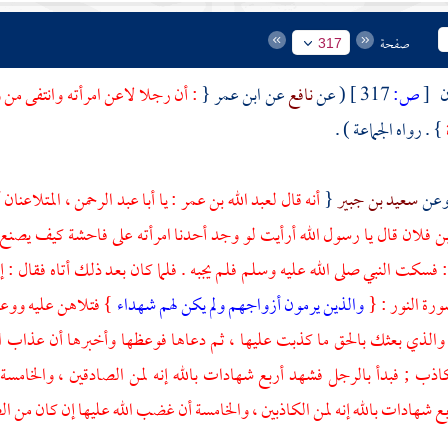
صفحة
317
ن
[
ص:
317 ]
( عن
نافع
عن
ابن عمر
{
: أن رجلا لاعن امرأته وانتفى من و
} . رواه الجماعة ) .
سعيد بن جبير
{
أنه قال
لعبد الله بن عمر
: يا
أبا عبد الرحمن
، المتلاعنان
ن فلان قال يا رسول الله أرأيت لو وجد أحدنا امرأته على فاحشة كيف يص
 فسكت النبي صلى الله عليه وسلم فلم يجبه . فلما كان بعد ذلك أتاه فقال : 
ورة النور : {
والذين يرمون أزواجهم ولم يكن لهم شهداء
} فتلاهن عليه ووعظ
ا والذي بعثك بالحق ما كذبت عليها ، ثم دعاها فوعظها وأخبرها أن عذاب ا
كاذب ; فبدأ بالرجل فشهد أربع شهادات بالله إنه لمن الصادقين ، والخامسة أن
شهادات بالله إنه لمن الكاذبين ، والخامسة أن غضب الله عليها إن كان من الص