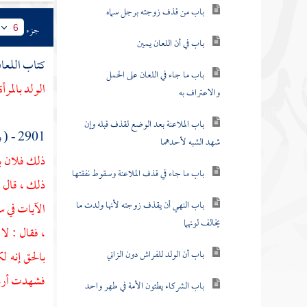
باب من قذف زوجته برجل سماه
جزء
6
باب في أن اللعان يمين
كتاب اللعا
باب ما جاء في اللعان على الحمل
الولد بالمرأة
والاعتراف به
باب الملاعنة بعد الوضع لقذف قبله وإن
2901 - ( وعن
شهد الشبه لأحدهما
ذلك فلان ب
باب ما جاء في قذف الملاعنة وسقوط نفقتها
ذلك ، قال :
باب النهي أن يقذف زوجته لأنها ولدت ما
الآيات في س
يخالف لونهما
، فقال : ل
باب أن الولد للفراش دون الزاني
بالحق إنه ل
فشهدت أربع 
باب الشركاء يطئون الأمة في طهر واحد