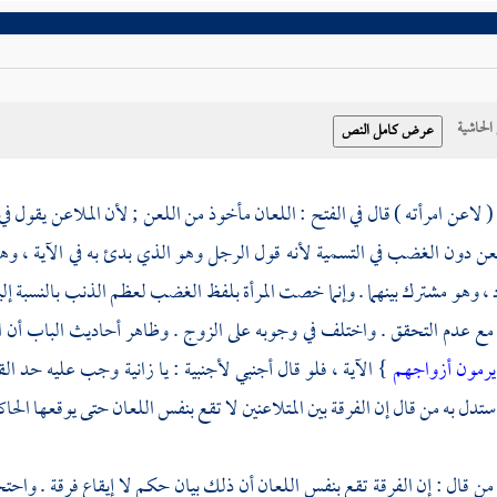
حاشية
 ( لاعن امرأته ) قال في الفتح : اللعان مأخوذ من اللعن ; لأن الملاعن يقول في 
عن دون الغضب في التسمية لأنه قول الرجل وهو الذي بدئ به في الآية ، وهو أ
 ، وهو مشترك بينهما . وإنما خصت المرأة بلفظ الغضب لعظم الذنب بالنسبة إليه
 مع عدم التحقق . واختلف في وجوبه على الزوج . وظاهر أحاديث الباب أن الل
يرمون أزواجهم
} الآية ، فلو قال أجنبي لأجنبية : يا زانية وجب عليه حد ا
 استدل به من قال إن الفرقة بين المتلاعنين لا تقع بنفس اللعان حتى يوقعها الحاك
 قال : إن الفرقة تقع بنفس اللعان أن ذلك بيان حكم لا إيقاع فرقة . واحتجوا