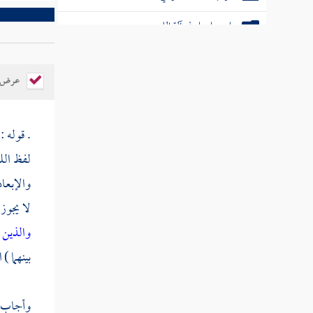
باب ما جاء في آلة اللهو
كتاب الأطعمة والصيد والذبائح
عرض ال
كتاب الأشربة
أبواب الطب
. قوله :
أبواب الأيمان وكفارتها
لفظ الل
والإبعاد
كتاب النذر
لا يجوز
كتاب الأقضية والأحكام
والذين 
بينهما )
خاتمة الكتاب
وأجاب من