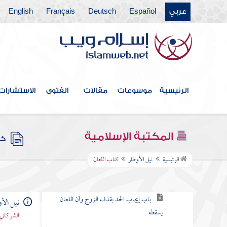
كتاب الطلاق
عربي
Español
Deutsch
Français
English
كتاب الخلع
كتاب الرجعة والإباحة للزوج الأول
الرئيسية
موسوعات
مقالات
الفتوى
الاستشارات
كتاب الإيلاء
كتاب الظهار
المكتبة الإسلامية
كتب
كتاب اللعان
الرئيسية
نيل الأوطار
كتاب اللعان
باب لا يجتمع المتلاعنان أبدا
باب إيجاب الحد بقذف الزوج وأن اللعان
نيل الأ
يسقطه
الشوكاني