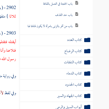
باب الحجة في العمل بالقافة
2902 - ( وعن
باب حد القذف
ثلاثا
} متفق 
باب من أقر بالزنى بامرأة لا يكون قاذفا لها
2903 - ( وعن
كتاب العدد
أيقتله فتقت
فتلاعنا وأن
كتاب الرضاع
رسول الله ص
كتاب النفقات
كتاب الدماء
وفي رواية مت
كتاب الحدود
وفي لفظ
لأح
كتاب الجهاد والسير
أبواب السبق والرمي