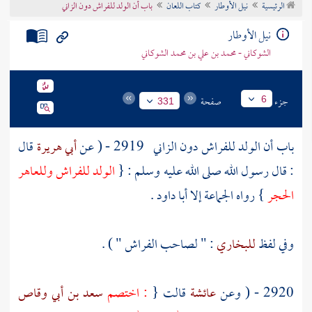
الرئيسية
نيل الأوطار
كتاب اللعان
باب أن الولد للفراش دون الزاني
تراجم الأعلام
نيل الأوطار
الشوكاني - محمد بن علي بن محمد الشوكاني
جزء
صفحة
6
331
باب أن الولد للفراش دون الزاني
2919 - ( عن
أبي هريرة
قال
: قال رسول الله صلى الله عليه وسلم : {
الولد للفراش وللعاهر
الحجر
} رواه الجماعة إلا
أبا داود
.
وفي لفظ
للبخاري
: " لصاحب الفراش " ) .
2920 - ( وعن
عائشة
قالت {
: اختصم
سعد بن أبي وقاص