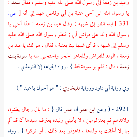
وعبد بن زمعة
إلى رسول الله صلى الله عليه وسلم ، فقال
سعد
:
يا رسول الله ابن أخي
عتبة بن أبي وقاص
عهد إلي أنه
[
ص:
331 ]
ابنه انظر إلى شبهه ; وقال
عبد بن زمعة
: هذا أخي يا
رسول الله ولد على فراش أبي ; فنظر رسول الله صلى الله عليه
وسلم إلى شبهه ، فرأى شبها بينا بعتبة ، فقال : هو لك يا
عبد بن
زمعة
، الولد للفراش وللعاهر الحجر واحتجبي منه يا
سودة بنت
زمعة
، قال : فلم ير
سودة
قط
} . رواه الجماعة إلا
الترمذي
.
وفي رواية
أبي داود
ورواية
للبخاري
: " هو أخوك يا عبد " )
2921 - ( وعن
ابن عمر
أن
عمر
قال {
: ما بال رجال يطئون
ولائدهم ثم يعتزلونهن ، لا يأتيني وليدة يعترف سيدها أن قد ألم
بها إلا ألحقت به ولدها ، فاعزلوا بعد ذلك . أو اتركوا
} . رواه