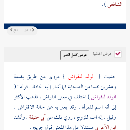
الشافعي
) .
السابق
التالي
عرض الحاشية
حديث {
الولد للفراش
} مروي من طريق بضعة
وعشرين نفسا من الصحابة كما أشار إليه
الحافظ
. قوله : (
الولد للفراش
) اختلف في معنى الفراش ، فذهب الأكثر
إلى أنه اسم للمرأة . وقد يعبر به عن حالة الافتراش .
وقيل : إنه اسم للزوج ، روي ذلك عن
أبي حنيفة
. وأنشد
ابن الأعرابي
مستدلا على هذا المعنى قول
جريج
.