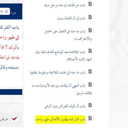
باب من قذف زوجته برجل سماه
جزء
6
باب في أن اللعان يمين
باب الشركاء
باب ما جاء في اللعان على الحمل
في طهر واحد 
والاعتراف به
بالولد ؟ قا
باب الملاعنة بعد الوضع لقذف قبله وإن
بدت نواجذ
شهد الشبه لأحدهما
مسنده وقال ف
باب ما جاء في قذف الملاعنة وسقوط نفقتها
باب النهي أن يقذف زوجته لأنها ولدت ما
يخالف لونهما
باب أن الولد للفراش دون الزاني
عرض ال
باب الشركاء يطئون الأمة في طهر واحد