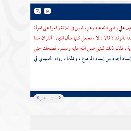
نين
علي
رضي الله عنه وهو
باليمن
في ثلاثة وقعوا على امرأة
ذا بالولد ؟ قالا : لا ، فجعل كلما سأل اثنين : أتقران لهذا
 الدية ، فذكر ذلك للنبي صلى الله عليه وسلم ، فضحك حتى
إسناد أجود من إسناد المرفوع ، وكذلك رواه
الحميدي
في
السابق
التالي