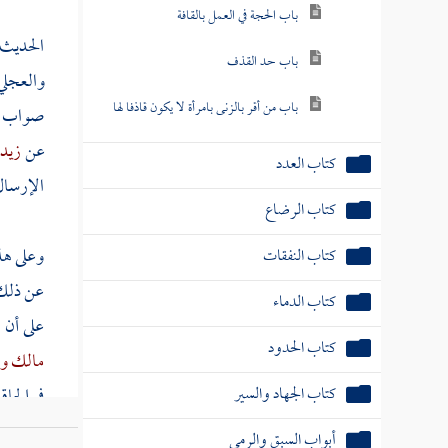
باب الحجة في العمل بالقافة
الحديث 
باب حد القذف
والعجل
باب من أقر بالزنى بامرأة لا يكون قاذفا لها
صواب .
عن
زيد 
كتاب العدد
الإرسال
كتاب الرضاع
وعلى هذا
كتاب النفقات
عن ذل
كتاب الدماء
على أن 
كتاب الحدود
مالك
وا
كتاب الجهاد والسير
في إلحاق
بن حصي
أبواب السبق والرمي