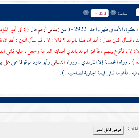
صفحة
333
 يطئون الأمة في طهر واحد
2922 - ( عن
زيد بن أرقم
قال {
: أتي أمير المؤم
، فسأل اثنين فقال : أتقران لهذا بالولد ؟ قالا : لا ، ثم سأل اثنين : أتقران له
لا : لا ، فأقرع بينهم ، فألحق الولد بالذي أصابته القرعة وجعل ، عليه ثلثي
ه
} . رواه الخمسة إلا
الترمذي
. ورواه
النسائي
وأبو داود
موقوفا على
علي
ب
يه : فأغرمه ثلثي قيمة الجارية لصاحبيه . ) .
حاشية