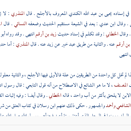
في إسناده
يحيى بن عبد الله الكندي المعروف بالأجلح
. قال
المنذري
: لا ي
ي
. وقال
ابن عدي
: يعد في
الشيعة
مستقيم الحديث وضعفه
النسائي
. قال
ا
 وقال
الخطابي
: وقد تكلم في إسناد حديث
زيد بن أرقم
انتهى . وقد رواه
أبو
بن أرقم
عنه . والثانية من طريق
عبد خير
عن
زيد
عنه . قال
المنذري
: أما ح
 انتهى
 لم تخل كل واحدة من الطريقين من علة فالأولى فيها
الأجلح
، والثانية معلول
ك
المصنف
، لا ما هو الشائع في الاصطلاح من أنه قول التابعي : قال رسول ال
الابن لا يلحق بأكثر من أب واحد ، قاله
الخطابي
. وقال أيضا : وفيه إثبات ال
لشافعي
وأحمد
والجمهور . حكى ذلك عنهم
ابن رسلان
في كتاب العتق من ش
 الولد ، ومنها في الرجل الذي أعتق ستة أعبد فجزأهم رسول الله صلى الله عل
ن
عند
مسلم
وأبي داود
والنسائي
والترمذي
وابن ماجه