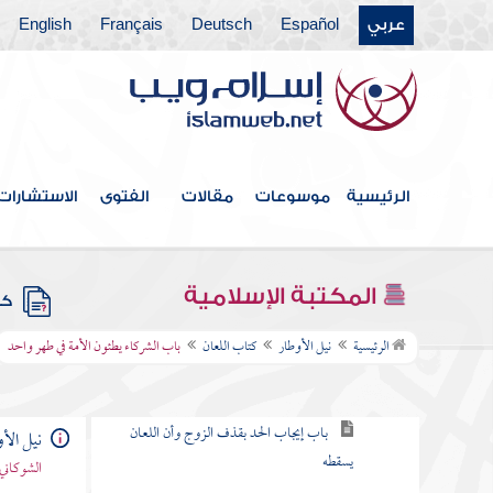
كتاب الطلاق
عربي
Español
Deutsch
Français
English
كتاب الخلع
كتاب الرجعة والإباحة للزوج الأول
الرئيسية
موسوعات
مقالات
الفتوى
الاستشارات
كتاب الإيلاء
كتاب الظهار
المكتبة الإسلامية
كتب
كتاب اللعان
الرئيسية
نيل الأوطار
كتاب اللعان
باب الشركاء يطئون الأمة في طهر واحد
باب لا يجتمع المتلاعنان أبدا
باب إيجاب الحد بقذف الزوج وأن اللعان
نيل الأ
يسقطه
الشوكاني