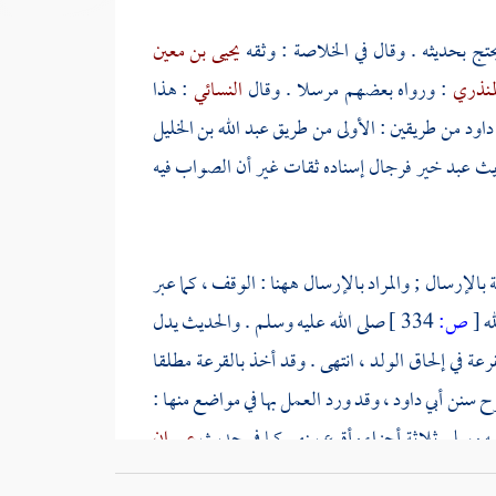
حتج بحديثه . وقال في الخلاصة : وثقه
يحيى بن معين
لمنذري
: ورواه بعضهم مرسلا . وقال
النسائي
: هذا
 داود
من طريقين : الأولى من طريق
عبد الله بن الخليل
ديث
عبد خير
فرجال إسناده ثقات غير أن الصواب فيه
ة بالإرسال ; والمراد بالإرسال ههنا : الوقف ، كما عبر
له
[
ص:
334 ]
صلى الله عليه وسلم . والحديث يدل
قرعة في إلحاق الولد ، انتهى . وقد أخذ بالقرعة مطلقا
رح سنن
أبي داود
، وقد ورد العمل بها في مواضع منها :
يه وسلم ثلاثة أجزاء وأقرع بينهم كما في حديث
عمران