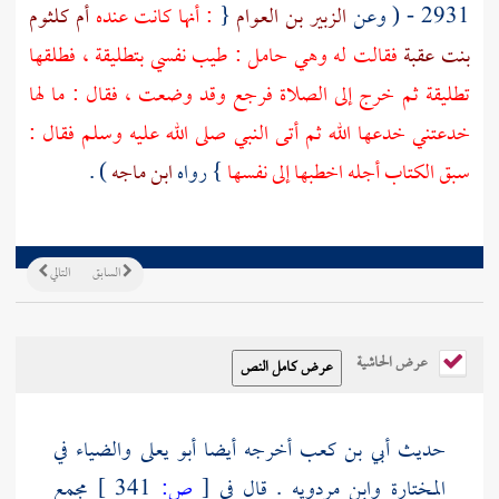
2931 - ( وعن
الزبير بن العوام
{
: أنها كانت عنده
أم كلثوم
بنت عقبة
فقالت له وهي حامل : طيب نفسي بتطليقة ، فطلقها
تطليقة ثم خرج إلى الصلاة فرجع وقد وضعت ، فقال : ما لها
خدعتني خدعها الله ثم أتى النبي صلى الله عليه وسلم فقال :
سبق الكتاب أجله اخطبها إلى نفسها
} رواه
ابن ماجه
) .
السابق
التالي
عرض الحاشية
حديث
أبي بن كعب
أخرجه أيضا
أبو يعلى
والضياء
في
المختارة
وابن مردويه
. قال في
[
ص:
341 ]
مجمع