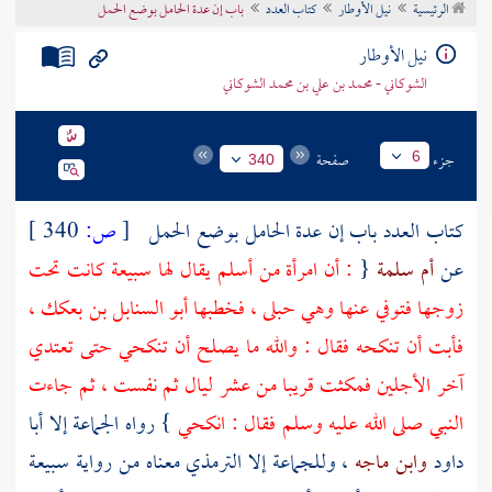
الرئيسية
نيل الأوطار
كتاب العدد
باب إن عدة الحامل بوضع الحمل
تراجم الأعلام
نيل الأوطار
الشوكاني - محمد بن علي بن محمد الشوكاني
جزء
صفحة
6
340
كتاب العدد باب إن عدة الحامل بوضع الحمل
[
ص:
340 ]
عن
أم سلمة
{
: أن امرأة من
أسلم
يقال لها
سبيعة
كانت تحت
زوجها فتوفي عنها وهي حبلى ، فخطبها
أبو السنابل بن بعكك
،
فأبت أن تنكحه فقال : والله ما يصلح أن تنكحي حتى تعتدي
آخر الأجلين فمكثت قريبا من عشر ليال ثم نفست ، ثم جاءت
النبي صلى الله عليه وسلم فقال : انكحي
} رواه الجماعة إلا
أبا
داود
وابن ماجه
، وللجماعة إلا
الترمذي
معناه من رواية
سبيعة