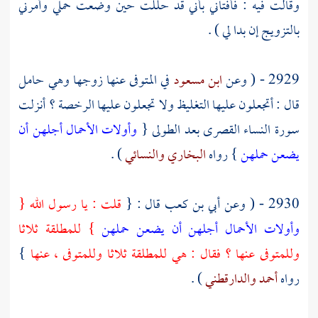
وقالت فيه : فأفتاني بأني قد حللت حين وضعت حملي وأمرني
بالتزويج إن بدا لي ) .
2929 - ( وعن
ابن مسعود
في المتوفى عنها زوجها وهي حامل
قال : أتجعلون عليها التغليظ ولا تجعلون عليها الرخصة ؟ أنزلت
سورة النساء القصرى بعد الطولى {
وأولات الأحمال أجلهن أن
يضعن حملهن
} رواه
البخاري
والنسائي
) .
2930 - ( وعن
أبي بن كعب
قال : {
قلت : يا رسول الله {
وأولات الأحمال أجلهن أن يضعن حملهن
} للمطلقة ثلاثا
وللمتوفى عنها ؟ فقال : هي للمطلقة ثلاثا وللمتوفى ، عنها
}
رواه
أحمد
والدارقطني
) .