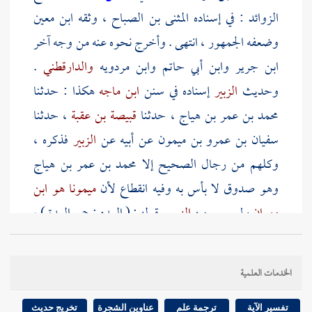
الزوائد : في إسناده
المثنى بن الصباح
، وثقه
ابن معين
وضعفه الجمهور ، انتهى . وأخرج نحوه عنه من وجه آخر
ابن جرير
وابن أبي حاتم
وابن مردويه
والدارقطني
.
وحديث
الزبير
إسناده في سنن
ابن ماجه
هكذا : حدثنا
محمد بن عمر بن هياج
، حدثنا
قبيصة بن عقبة
، حدثنا
سفيان بن عمرو بن ميمون
عن أبيه عن
الزبير
فذكره ،
وكلهم من رجال الصحيح إلا
محمد بن عمر بن هياج
وهو صدوق لا بأس به وفيه انقطاع لأن
ميمونا هو ابن
مهران
ولم يسمع من
الزبير
. قوله : ( العدد : جمع العدة ) ،
قال في الفتح : العدة : اسم لمدة تتربص بها المرأة عن
التزويج بعد وفاة زوجها أو فراقه لها إما بالولادة أو
الخدمات العلمية
بالأقراء أو الأشهر . قوله : (
سبيعة
) بضم السين المهملة
تصغير سبع ، وقد ذكرها
ابن سعد
في المهاجرات وهي
تفسير الآية
ترجمة علم
عناوين الشجرة
تخريج حديث