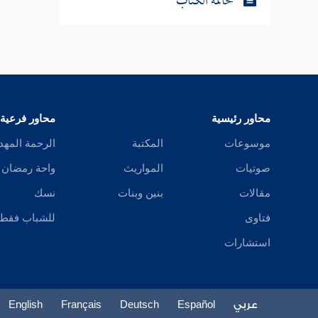
خاتمة الكتاب
محاور رئيسية
محاور فرعية
موسوعات
المكتبة
الرحمة المهد
صوتيات
المواريث
واحة رمضان
مقالات
بنين وبنات
نسك
فتاوى
للشباب فقط
استشارات
عربي
Español
Deutsch
Français
English