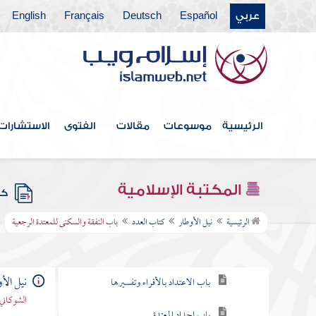
عربي
Español
Deutsch
Français
English
كتاب الخلع
كتاب الرجعة والإباحة للزوج الأول
كتاب الإيلاء
الرئيسية
موسوعات
مقالات
الفتوى
الاستشارات
كتاب الظهار
كتاب اللعان
المكتبة الإسلامية
كتب
كتاب العدد
الرئيسية
نيل الأوطار
كتاب العدد
باب النفقة والسكنى للمعتدة الرجعية
باب إن عدة الحامل بوضع الحمل
نيل الأ
باب الاعتداد بالأقراء وتفسيرها
الشوكاني
باب إحداد المعتدة