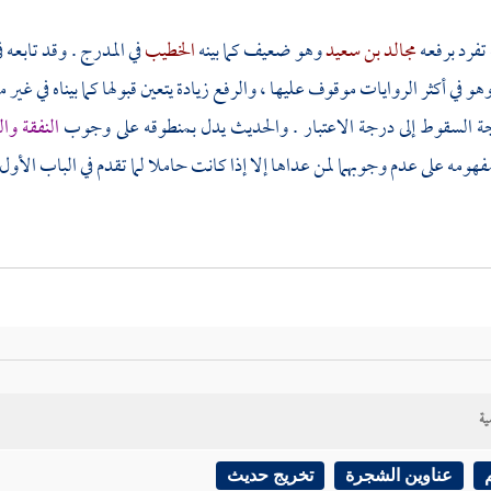
تفرد برفعه
مجالد بن سعيد
وهو ضعيف كما بينه
الخطيب
في المدرج . وقد تابعه
وهو في أكثر الروايات موقوف عليها ، والرفع زيادة يتعين قبولها كما بيناه ف
 السقوط إلى درجة الاعتبار . والحديث يدل بمنطوقه على وجوب
النفقة وا
هومه على عدم وجوبهما لمن عداها إلا إذا كانت حاملا لما تقدم في الباب الأول 
ية
عناوين الشجرة
تخريج حديث