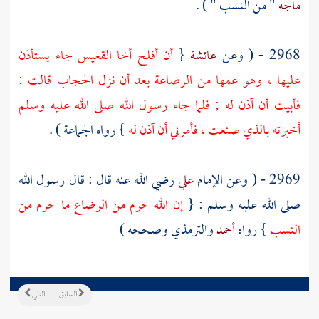
ماجه
" من النسب " ) .
2968 - ( وعن
عائشة
{
أن
أفلح أخا القعيس
جاء يستأذن
عليها ، وهو عمها من الرضاعة بعد أن نزل الحجاب قالت :
فأبيت أن آذن له ; فلما جاء رسول الله صلى الله عليه وسلم
أخبرته بالذي صنعت ، فأمرني أن آذن له
} رواه الجماعة ) .
2969 - ( وعن الإمام
علي
رضي الله عنه قال : قال رسول الله
صلى الله عليه وسلم : {
إن الله حرم من الرضاع ما حرم من
النسب
} رواه
أحمد
والترمذي
وصححه )
السابق
التالي