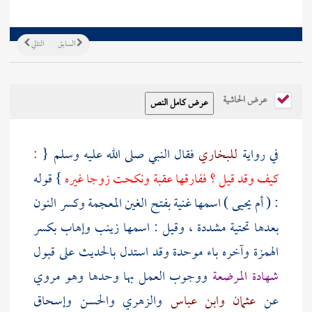
السابق
التالي
عرض الحاشية
في رواية
للبخاري
فقال النبي صلى الله عليه وسلم {
:
كيف وقد قيل ؟ ففارقها
عقبة
ونكحت زوجا غيره
} قوله
: (
أم يحيى
) اسمها
غنية
بفتح الغين المعجمة وكسر النون
بعدها تحتية مشددة ، وقيل : اسمها
زينب
وإهاب
بكسر
الهمزة وآخره باء موحدة وقد استدل بالحديث على قبول
شهادة المرضعة
ووجوب العمل بها وحدها وهو مروي
عن
عثمان
وابن عباس
والزهري
والحسن
وإسحاق