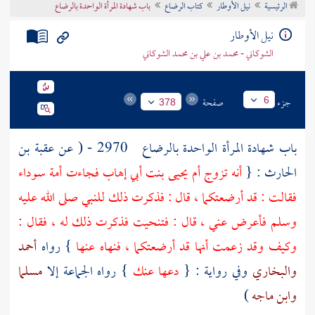
الرئيسية
نيل الأوطار
كتاب الرضاع
باب شهادة المرأة الواحدة بالرضاع
تراجم الأعلام
نيل الأوطار
الشوكاني - محمد بن علي بن محمد الشوكاني
جزء
صفحة
6
378
باب شهادة المرأة الواحدة بالرضاع
2970 - ( عن
عقبة بن
الحارث
: {
أنه تزوج
أم يحيى بنت أبي إهاب
فجاءت أمة
سوداء
فقالت : قد أرضعتكما ، قال : فذكرت ذلك للنبي صلى الله عليه
وسلم فأعرض عني ، قال : فتنحيت فذكرت ذلك له ، فقال :
وكيف وقد زعمت أنها قد أرضعتكما ، فنهاه عنها
} رواه
أحمد
والبخاري
وفي رواية : {
دعها عنك
} رواه الجماعة إلا
مسلما
وابن ماجه
)