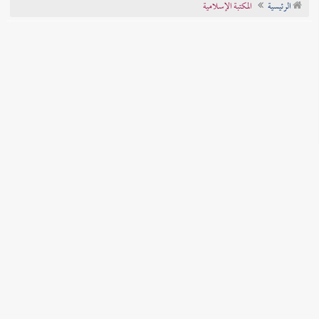
الرئيسية
المكتبة الإسلامية
تراجم الأعلام