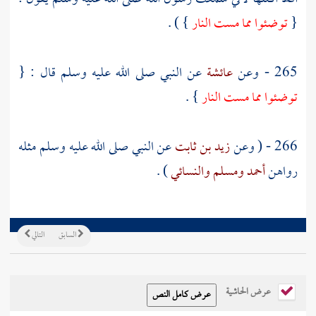
{
توضئوا مما مست النار
} ) .
265 - وعن
عائشة
عن النبي صلى الله عليه وسلم قال : {
توضئوا مما مست النار
} .
266 - ( وعن
زيد بن ثابت
عن النبي صلى الله عليه وسلم مثله
رواهن
أحمد
ومسلم
والنسائي
) .
السابق
التالي
عرض الحاشية