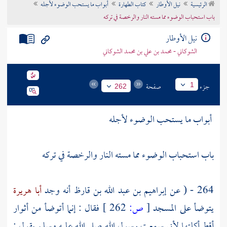
الرئيسية
نيل الأوطار
كتاب الطهارة
أبواب ما يستحب الوضوء لأجله
تراجم الأعلام
باب استحباب الوضوء مما مسته النار والرخصة في تركه
نيل الأوطار
الشوكاني - محمد بن علي بن محمد الشوكاني
جزء
صفحة
1
262
أبواب ما يستحب الوضوء لأجله
باب استحباب الوضوء مما مسته النار والرخصة في تركه
264 - ( عن
إبراهيم بن عبد الله بن قارظ
أنه وجد
أبا هريرة
يتوضأ على المسجد
[
ص:
262 ]
فقال : إنما أتوضأ من أثوار
أقط أكلتها لأني سمعت رسول الله صلى الله عليه وسلم يقول :