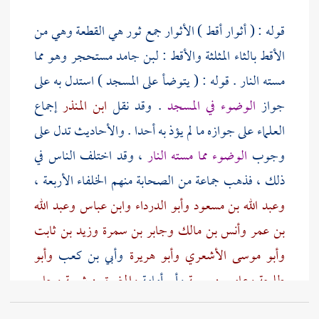
قوله : ( أثوار أقط ) الأثوار جمع ثور هي القطعة وهي من
الأقط بالثاء المثلثة والأقط : لبن جامد مستحجر وهو مما
مسته النار . قوله : ( يتوضأ على المسجد ) استدل به على
جواز
الوضوء في المسجد
. وقد نقل
ابن المنذر
إجماع
العلماء على جوازه ما لم يؤذ به أحدا . والأحاديث تدل على
وجوب
الوضوء مما مسته النار
، وقد اختلف الناس في
ذلك ، فذهب جماعة من الصحابة منهم الخلفاء الأربعة ،
وعبد الله بن مسعود
وأبو الدرداء
وابن عباس
وعبد الله
بن عمر
وأنس بن مالك
وجابر بن سمرة
وزيد بن ثابت
وأبو موسى الأشعري
وأبو هريرة
وأبي بن كعب
وأبو
طلحة
وعامر بن ربيعة
وأبو أمامة
والمغيرة بن شعبة
وجابر
بن عبد الله
وعائشة
وجماهير التابعين ، وهو مذهب
مالك