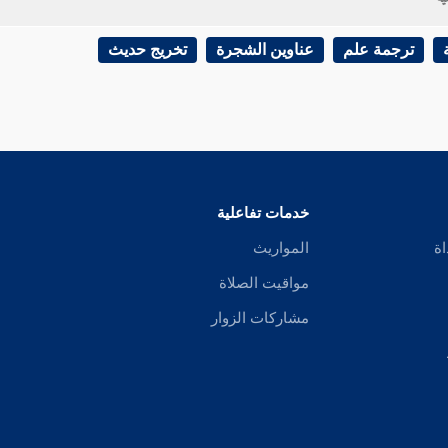
ه تعالى - {
فاعتزلوا النساء في المحيض
} - فالمراد اعتزلوا وطأهن . .
ترجمة علم
عناوين الشجرة
تخريج حديث
خدمات تفاعلية
اة
المواريث
مواقيت الصلاة
مشاركات الزوار