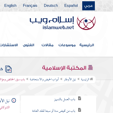
عربي
Español
Deutsch
Français
English
فهرس الكتاب
مقدمة الكتاب
الرئيسية
موسوعات
مقالات
الفتوى
الاستشارات
كتاب الطهارة
كتاب التيمم
المكتبة الإسلامية
كتب
أبواب الحيض والاستحاضة
الرئيسية
نيل الأوطار
أبواب الحيض والاستحاضة
باب سؤر الحائض ومؤاكل
باب بناء المعتادة إذا استحيضت على عادتها
باب العمل بالتمييز
نيل الأ
الشوكاني
باب من تحيض ستا أو سبعا لفقد العادة