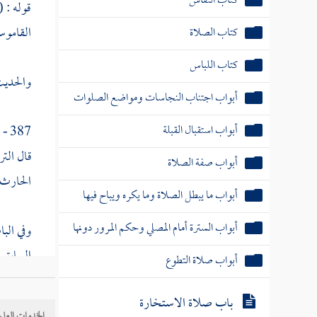
كتاب النفاس
قوله : 
القاموس
كتاب الصلاة
كتاب اللباس
والحديث
أبواب اجتناب النجاسات ومواضع الصلوات
أبواب استقبال القبلة
387 - ( وعن
قال
الت
أبواب صفة الصلاة
الحارث
أبواب ما يبطل الصلاة وما يكره ويباح فيها
أبواب السترة أمام المصلي وحكم المرور دونها
وفي الب
السابق 
أبواب صلاة التطوع
جواز
مؤ
باب صلاة الاستخارة
الناس عل
الخدمات العلم