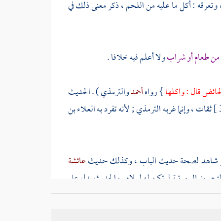
 وتعرقه : أكل ما عليه من اللحم ، ذكر معنى ذلك في
من طعام أو شراب
ولا أعلم فيه خلافا .
حائض قال : واكلها
} رواه
أحمد
والترمذي
) . الحديث
ثقات ، وإنما غربه
الترمذي
; لأنه تفرد به
العلاء بن
 شاهد لصحة حديث الباب ، وكذلك حديث
عائشة
حسين إلى مرتبة لم تكن له لولاه . والحديث يدل على
ئض بأسا . قال
ابن سيد الناس
في شرحه : وهذا مما أجمع