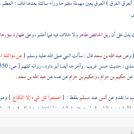
( أتعرق العرق ) العرق بعين مهملة مفتوحة وراء ساكنة بعدها قاف : العظم ،
 .
 يدل على أن
ريق الحائض طاهر
ولا خلاف فيه فيما أعلم ، وعلى
طهارة سؤرها 
عبد الله بن سعد
قال : سألت النبي صلى الله عليه وسلم {
عن مؤاكلة ال
رمذي
: حديث حسن غريب . وأخرجه أيضا
أبو داود
، رواته كلهم
[
ص:
350 ]
عن
حكيم بن حزام
،
وحكيم بن حزام
عن عمه عن
عبد الله بن سعد
.
اب ما تقدم عن
أنس
عند
مسلم
بلفظ : {
اصنعوا كل شيء إلا النكاح
} وهو
. قال
ابن سيد الناس
في شرح حديث الباب : لما اعتضد به ارتقى في مراتب الت
اكلة الحائض
. قال
الترمذي
: وهو قول عامة أهل العلم لم يروا بمؤاكلة الحا
يه ، وهكذا نقل الإجماع
محمد بن جرير الطبري
.
ية