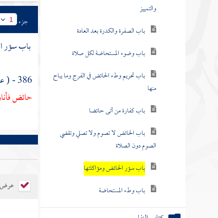
والتمييز
جزء
1
باب الصفرة والكدرة بعد العادة
باب سؤر ال
باب وضوء المستحاضة لكل صلاة
باب تحريم وطء الحائض في الفرج وما يباح
386 - ( عن
منها
حائض فأناول
باب كفارة من أتى حائضا
باب الحائض لا تصوم ولا تصلي وتقضي
الصوم دون الصلاة
باب سؤر الحائض ومؤاكلتها
عرض ال
باب وطء المستحاضة