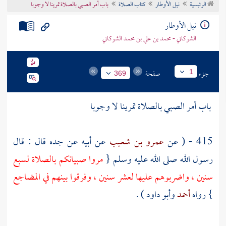
الرئيسية
نيل الأوطار
كتاب الصلاة
باب أمر الصبي بالصلاة تمرينا لا وجوبا
تراجم الأعلام
نيل الأوطار
الشوكاني - محمد بن علي بن محمد الشوكاني
جزء
صفحة
1
369
باب أمر الصبي بالصلاة تمرينا لا وجوبا
415 - ( عن
عمرو بن شعيب
عن أبيه عن جده قال : قال
رسول الله صلى الله عليه وسلم {
مروا صبيانكم بالصلاة لسبع
سنين ، واضربوهم عليها لعشر سنين ، وفرقوا بينهم في المضاجع
} رواه
أحمد
وأبو داود
) .