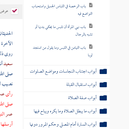
باب الرخصة في اللباس الجميل واستحباب
عرض ال
التواضع قيه
باب نهي المرأة أن تلبس ما يحكي بدنها أو
الحديثا
تشبه بالرجال
الآخرة ،
باب التيامن في اللبس وما يقول من استجد
روى ذ
ثوبا
سعيد
أن
أبواب اجتناب النجاسات ومواضع الصلوات
صلى الل
نصيب له 
أبواب استقبال القبلة
رأى
عم
أبواب صفة الصلاة
صلى الله
أبواب ما يبطل الصلاة وما يكره ويباح فيها
عمر
الن
أرسلها 
أبواب السترة أمام المصلي وحكم المرور دونها