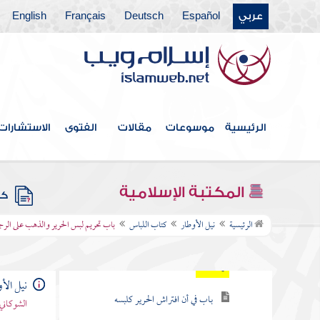
مقدمة الكتاب
عربي
Español
Deutsch
Français
English
كتاب الطهارة
كتاب التيمم
أبواب الحيض والاستحاضة
الرئيسية
موسوعات
مقالات
الفتوى
الاستشارات
كتاب النفاس
كتاب الصلاة
المكتبة الإسلامية
كتب
كتاب اللباس
الرئيسية
نيل الأوطار
كتاب اللباس
باب تحريم لبس الحرير والذهب على الرج
باب تحريم لبس الحرير والذهب على الرجال
دون النساء
نيل الأ
باب في أن افتراش الحرير كلبسه
الشوكاني