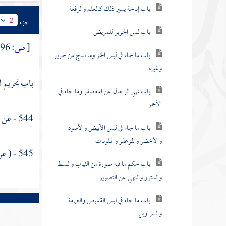
باب إباحة يسير ذلك كالعلم والرقعة
جزء
2
باب لبس الحرير للمريض
[
ص:
96 ]
باب ما جاء في لبس الخز وما نسج من حرير
وغيره
باب تحريم ل
باب نهي الرجال عن المعصفر وما جاء في
الأحمر
544 - عن
ع
باب ما جاء في لبس الأبيض والأسود
والأخضر والمزعفر والملونات
545 - ( عن
باب حكم ما فيه صورة من الثياب والبسط
والستور والنهي عن التصوير
باب ما جاء في لبس القميص والعمامة
والسراويل