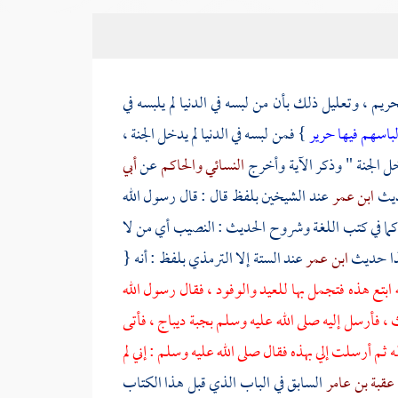
ريم ، وتعليل ذلك بأن من لبسه في الدنيا لم يلبسه في
باسهم فيها حرير
} فمن لبسه في الدنيا لم يدخل الجنة ،
دخل الجنة " وذكر الآية وأخرج
النسائي
والحاكم
عن
أبي
حديث
ابن عمر
عند الشيخين بلفظ قال : قال رسول الله
ما في كتب اللغة وشروح الحديث : النصيب أي من لا
كذا حديث
ابن عمر
عند الستة إلا
الترمذي
بلفظ : أنه {
 ابتع هذه فتجمل بها للعيد والوفود ، فقال رسول الله
ث ، فأرسل إليه صلى الله عليه وسلم بجبة ديباج ، فأتى
 ثم أرسلت إلي بهذه فقال صلى الله عليه وسلم : إني لم
عقبة بن عامر
السابق في الباب الذي قبل هذا الكتاب