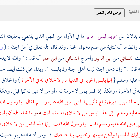
حاشية
ن يدلان على
تحريم لبس الحرير
ما في الأول من النهي الذي يقتضي بحقيقته التح
 والظاهر أنه كناية عن عدم دخول الجنة ، وقد قال الله تعالى في أهل الجنة : {
ول
لك
النسائي
عن
ابن الزبير
وأخرج
النسائي
عن
ابن عمر
أنه قال : " والله لا ي
ه قال : " وإن دخل الجنة لبسه أهل الجنة ولم يلبسه " . ويدل على ذلك أيضا 
ه عليه وسلم {
إنما يلبس الحرير في الدنيا من لا خلاق له في الآخرة
} والخلاق ك
في الآخرة ، وهكذا إذا فسر بمن لا حرمة له ، أو من لا دين له كما قيل . وه
ر
حلة من إستبرق تباع فأتى بها النبي صلى الله عليه وسلم فقال : يا رسول الله
 عليه وسلم : إنما هذه لباس من لا خلاق له ، ثم لبث
عمر
ما شاء الله أن يلب
بي صلى الله عليه وسلم فقال : يا رسول الله قلت : إنما هذه لباس من لا خلاق له
إليك لتلبسها ولكن لتبيعها وتصيب بها حاجتك
} . ومن أدلة التحريم حديث