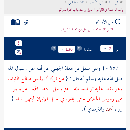
الرئيسية
نيل الأوطار
كتاب اللباس
تراجم الأعلام
باب الرخصة في اللباس الجميل واستحباب التواضع قيه
نيل الأوطار
الشوكاني - محمد بن علي بن محمد الشوكاني
جزء
صفحة
2
130
583 - ( وعن
سهل بن معاذ الجهني
عن أبيه عن رسول الله
صلى الله عليه وسلم أنه قال : {
من ترك أن يلبس صالح الثياب
وهو يقدر عليه تواضعا لله - عز وجل - دعاه الله - عز وجل -
على رءوس الخلائق حتى يخيره في حلل الإيمان أيتهن شاء
} .
رواه
أحمد
والترمذي
) .