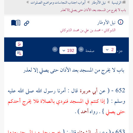
الرئيسية
نيل الأوطار
أبواب اجتناب النجاسات ومواضع الصلوات
تراجم الأعلام
باب لا يخرج من المسجد بعد الأذان حتى يصلي إلا لعذر
نيل الأوطار
الشوكاني - محمد بن علي بن محمد الشوكاني
جزء
صفحة
2
192
باب لا يخرج من المسجد بعد الأذان حتى يصلي إلا لعذر
652 - ( عن
أبي هريرة
قال : أمرنا رسول الله صلى الله عليه
وسلم : {
إذا كنتم في المسجد فنودي بالصلاة فلا يخرج أحدكم
حتى يصلي
} . رواه
أحمد
) .
653 - ( وعن
أبي الشعثاء
قال : {
خرج رجل من المسجد بعدما