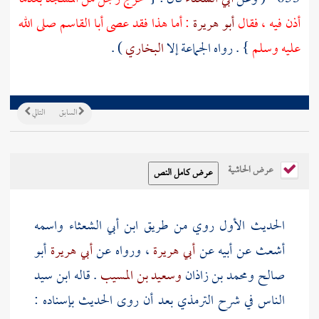
أذن فيه ، فقال
أبو هريرة
: أما هذا فقد عصى
أبا القاسم
صلى الله
عليه وسلم
} . رواه الجماعة إلا
البخاري
) .
السابق
التالي
عرض الحاشية
الحديث الأول روي من طريق
ابن أبي الشعثاء واسمه
أشعث
عن أبيه عن
أبي هريرة
، ورواه عن
أبي هريرة
أبو
صالح
ومحمد بن زاذان
وسعيد بن المسيب
. قاله
ابن سيد
الناس
في شرح
الترمذي
بعد أن روى الحديث بإسناده :