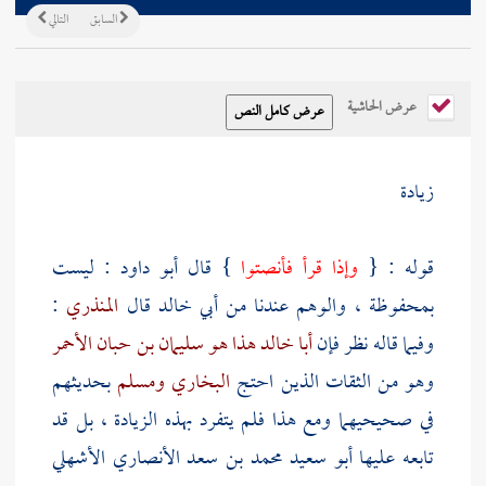
السابق
التالي
عرض الحاشية
زيادة
قوله : {
وإذا قرأ فأنصتوا
} قال
أبو داود
: ليست
بمحفوظة ، والوهم عندنا من
أبي خالد
قال
المنذري
:
وفيما قاله نظر فإن
أبا خالد هذا هو سليمان بن حبان الأحمر
وهو من الثقات الذين احتج
البخاري
ومسلم
بحديثهم
في صحيحيهما ومع هذا فلم يتفرد بهذه الزيادة ، بل قد
تابعه عليها
أبو سعيد محمد بن سعد الأنصاري الأشهلي