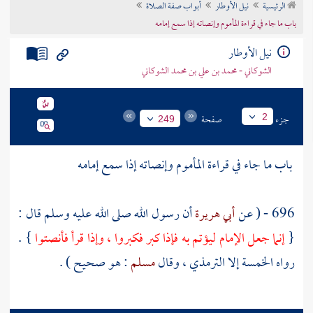
الرئيسية
نيل الأوطار
أبواب صفة الصلاة
تراجم الأعلام
باب ما جاء في قراءة المأموم وإنصاته إذا سمع إمامه
نيل الأوطار
الشوكاني - محمد بن علي بن محمد الشوكاني
جزء
صفحة
2
249
باب ما جاء في قراءة المأموم وإنصاته إذا سمع إمامه
696 - ( عن
أبي هريرة
أن رسول الله صلى الله عليه وسلم قال :
{
إنما جعل الإمام ليؤتم به فإذا كبر فكبروا ، وإذا قرأ فأنصتوا
} .
رواه الخمسة إلا
الترمذي
، وقال
مسلم
: هو صحيح ) .