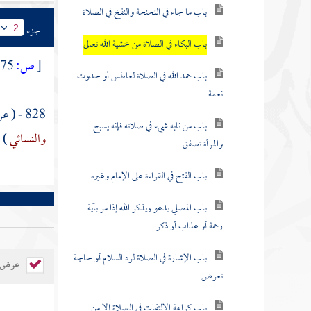
باب ما جاء في النحنحة والنفخ في الصلاة
جزء
2
باب البكاء في الصلاة من خشية الله تعالى
[
ص:
375 ]
باب حمد الله في الصلاة لعاطس أو حدوث
نعمة
828 - ( عن
باب من نابه شيء في صلاته فإنه يسبح
والنسائي
) .
والمرأة تصفق
باب الفتح في القراءة على الإمام وغيره
باب المصلي يدعو ويذكر الله إذا مر بآية
رحمة أو عذاب أو ذكر
باب الإشارة في الصلاة لرد السلام أو حاجة
عرض ال
تعرض
باب كراهة الالتفات في الصلاة إلا من