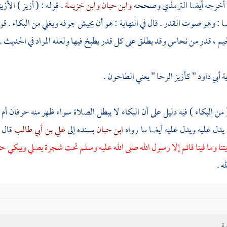
أخرجه أيضا
الترمذي
وصححه
وابن حبان
وابن خزيمة
. قوله : ( أزيز ) الأ
 : وهو صوت القدر . قال في النهاية : هو أن يجيش جوفه ويغلي من البكاء . قول
يم ، قدر من نحاس وقد يطلق على كل قدر يطبخ فيها ولعله المراد في الحديث .
ة
أبي داود
" كأزيز الرحا " يعني الطاحون .
 من البكاء ) فيه دليل على أن البكاء لا يبطل الصلاة سواء ظهر منه حرفان أم 
يدل عليه ويدل عليه أيضا ما رواه
ابن حبان
بسنده إلى
علي بن أبي طالب
قال 
تنا وما فينا قائم إلا رسول الله صلى الله عليه وسلم تحت شجرة يصلي ويبكي 
ه .
البخاري
وسعيد بن منصور
وابن المنذر
أن
عمر
صلى الصلاة الصبح وقرأ س
ى الله
} فسمع نشيجه . واستدل
المصنف
على جواز
البكاء في الصلاة
بالآية الت
ية