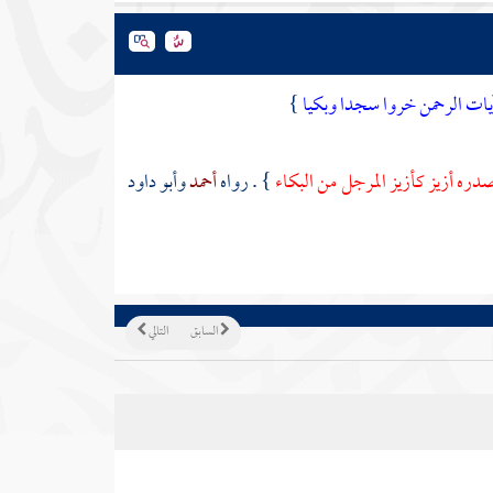
 آيات الرحمن خروا سجدا وبكيا
}
دره أزيز كأزيز المرجل من البكاء
} . رواه
أحمد
وأبو داود
السابق
التالي