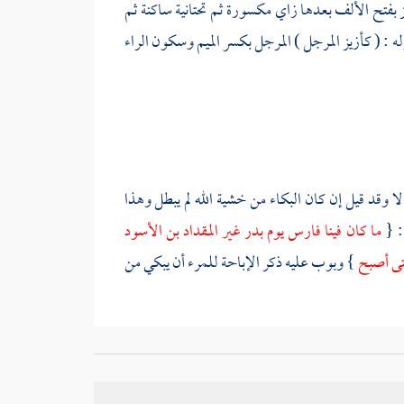
زيز بفتح الألف بعدها زاي مكسورة ثم تحتانية ساكنة ثم
ه : ( كأزيز المرجل ) المرجل بكسر الميم وسكون الراء
لا وقد قيل إن كان البكاء من خشية الله لم يبطل وهذا
: {
ما كان فينا فارس يوم
بدر
غير
المقداد بن الأسود
حتى أصبح
} وبوب عليه ذكر الإباحة للمرء أن يبكي من
ورة
يوسف
حتى بلغ إلى قوله تعالى: {
إنما أشكو بثي
ي ذكرها لأنها تشمل المصلي وغيره .