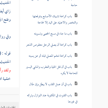
الحديث 
حاجة
زاي أيضا
باب كراهة تشبيك الأصابع وفرقعتها
وفتح الج
والتخصر والاعتماد على اليد إلا لحاجة
باب ما جاء في مسح الحصى وتسويته
وفي رواي
باب كراهة أن يصلي الرجل معقوص الشعر
قوله : (
باب كراهة تنخم المصلي قبله أو عن يمينه
الحديث 
باب في أن قتل الحية والعقرب والمشي اليسير
ولقد رأي
للحاجة لا يكره
خشية الل
باب في أن عمل القلب لا يبطل وإن طال
وأخرج
باب القنوت في المكتوبة عند النوازل وتركه
في غيرها
وحزني إل
الخدمات العلم