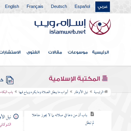
عربي
Español
Deutsch
Français
English
كتاب النفاس
كتاب الصلاة
كتاب اللباس
أبواب اجتناب النجاسات ومواضع الصلوات
الرئيسية
موسوعات
مقالات
الفتوى
الاستشارات
أبواب استقبال القبلة
أبواب صفة الصلاة
المكتبة الإسلامية
كتب
أبواب ما يبطل الصلاة وما يكره ويباح فيها
الرئيسية
نيل الأوطار
أبواب ما يبطل الصلاة وما يكره ويباح فيها
باب البكاء 
باب النهي عن الكلام في الصلاة
باب أن من دعا في صلاته بما لا يجوز جاهلا
نيل الأ
لم تبطل
الشوكاني