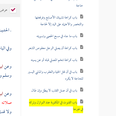
حاجة
عرض ال
باب كراهة تشبيك الأصابع وفرقعتها
والتخصر والاعتماد على اليد إلا لحاجة
. الحدي
باب ما جاء في مسح الحصى وتسويته
وفي الب
باب كراهة أن يصلي الرجل معقوص الشعر
باب كراهة تنخم المصلي قبله أو عن يمينه
وعن
اب
باب في أن قتل الحية والعقرب والمشي اليسير
وسلم وف
للحاجة لا يكره
باب في أن عمل القلب لا يبطل وإن طال
وعن
اب
صلاته
}
باب القنوت في المكتوبة عند النوازل وتركه
في غيرها
ولا قن