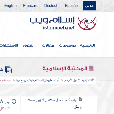
عربي
Español
Deutsch
Français
English
كتاب النفاس
كتاب الصلاة
كتاب اللباس
أبواب اجتناب النجاسات ومواضع الصلوات
الرئيسية
موسوعات
مقالات
الفتوى
الاستشارات
أبواب استقبال القبلة
أبواب صفة الصلاة
المكتبة الإسلامية
كتب
أبواب ما يبطل الصلاة وما يكره ويباح فيها
الرئيسية
نيل الأوطار
أبواب ما يبطل الصلاة وما يكره ويباح فيها
باب القنوت 
باب النهي عن الكلام في الصلاة
باب أن من دعا في صلاته بما لا يجوز جاهلا
نيل الأ
لم تبطل
الشوكاني