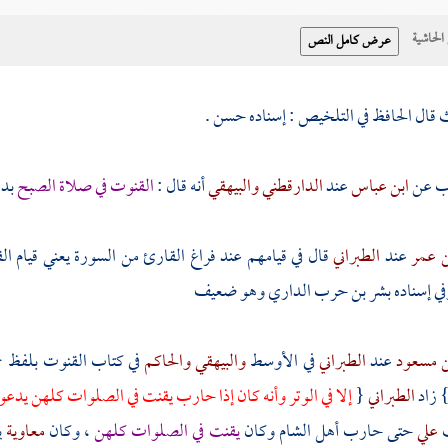
حاشية
ث قال الحافظ في التلخيص : إسناده حسن .
اب عن
ابن عباس
عند
الدارقطني
والبيهقي
أنه قال :
القنوت في صلاة الصبح
بدع
ن عمر
عند
الطبراني
قال في قيامهم عند فراغ القارئ من السورة يعني قيام الق
ي إسناده
بشر بن حرب الداري
وهو ضعيف
ن مسعود
عند
الطبراني
في الأوسط
والبيهقي
والحاكم
في كتاب القنوت بلفظ 
 زاد
الطبراني
{
إلا في الوتر وأنه كان إذا حارب يقنت في الصلوات كلهن يدعو
ت
علي
حتى حارب أهل
الشام
وكان
يقنت في الصلوات كلهن
، وكان
معاوية
ي