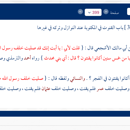
صفحة
399
باب القنوت في المكتوبة عند النوازل وتركه في غيرها
أبي مالك الأشجعي
قال : {
قلت لأبي : يا أبت إنك قد صليت خلف رسول الل
با من خمس سنين أكانوا يقنتون ؟ قال : أي بني محدث
} رواه
أحمد
والترمذي
وص
أكانوا يقنتون في الفجر ؟ .
والنسائي
ولفظه قال : {
صليت خلف رسول الله صل
، وصليت خلف
عمر
فلم يقنت ، وصليت خلف
عثمان
فلم يقنت ، وصليت خل