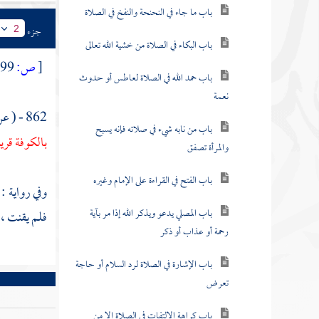
باب ما جاء في النحنحة والنفخ في الصلاة
جزء
2
باب البكاء في الصلاة من خشية الله تعالى
[
ص:
399 ]
باب حمد الله في الصلاة لعاطس أو حدوث
نعمة
862 - ( عن
باب من نابه شيء في صلاته فإنه يسبح
بالكوفة
قري
والمرأة تصفق
باب الفتح في القراءة على الإمام وغيره
وفي رواية : 
باب المصلي يدعو ويذكر الله إذا مر بآية
فلم يقنت 
رحمة أو عذاب أو ذكر
باب الإشارة في الصلاة لرد السلام أو حاجة
تعرض
باب كراهة الالتفات في الصلاة إلا من