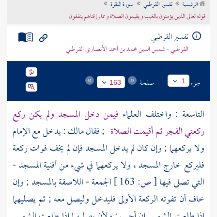
الرئيسية
تفسير القرطبي
سورة البقرة
تراجم الأعلام
قوله تعالى الذين يؤمنون بالغيب و يقيمون الصلاة و مما رزقناهم ينفقون
تفسير القرطبي
القرطبي - شمس الدين محمد بن أحمد الأنصاري القرطبي
جزء
صفحة
1
163
التاسعة : واختلف العلماء
فيمن دخل المسجد ولم يكن ركع
ركعتي الفجر ثم أقيمت الصلاة
; فقال
مالك
: يدخل مع الإمام
ولا يركعهما ; وإن كان لم يدخل المسجد فإن لم يخف فوات ركعة
فليركع خارج المسجد ، ولا يركعهما في شيء من أفنية المسجد -
التي تصلى فيها
[
ص:
163 ]
الجمعة - اللاصقة بالمسجد ; وإن
خاف أن تفوته الركعة الأولى فليدخل وليصل معه ; ثم يصليهما
إذا طلعت الشمس إن أحب ; ولأن يصليهما إذا طلعت الشمس