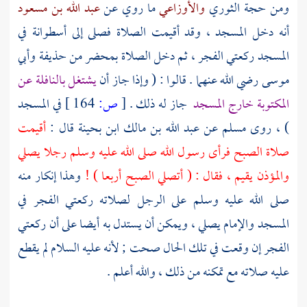
ومن حجة
الثوري
والأوزاعي
ما روي عن
عبد الله بن مسعود
أنه دخل المسجد ، وقد أقيمت الصلاة فصلى إلى أسطوانة في
المسجد ركعتي الفجر ، ثم دخل الصلاة بمحضر من
حذيفة
وأبي
موسى
رضي الله عنهما . قالوا : ( وإذا جاز أن
يشتغل بالنافلة عن
المكتوبة خارج المسجد
جاز له ذلك .
[
ص:
164 ]
في المسجد
) ، روى
مسلم
عن
عبد الله بن مالك ابن بحينة
قال :
أقيمت
صلاة الصبح فرأى رسول الله صلى الله عليه وسلم رجلا يصلي
والمؤذن يقيم ، فقال : ( أتصلي الصبح أربعا ) !
وهذا إنكار منه
صلى الله عليه وسلم على الرجل لصلاته ركعتي الفجر في
المسجد والإمام يصلي ، ويمكن أن يستدل به أيضا على أن ركعتي
الفجر إن وقعت في تلك الحال صحت ; لأنه عليه السلام لم يقطع
عليه صلاته مع تمكنه من ذلك ، والله أعلم .