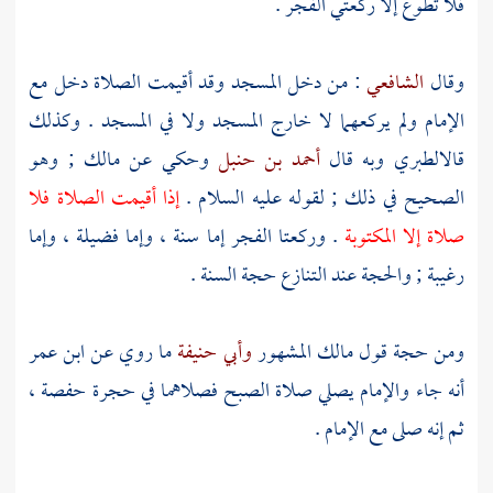
فلا تطوع إلا ركعتي الفجر .
وقال
الشافعي
: من دخل المسجد وقد أقيمت الصلاة دخل مع
الإمام ولم يركعهما لا خارج المسجد ولا في المسجد . وكذلك
قال
الطبري
وبه قال
أحمد بن حنبل
وحكي عن
مالك
; وهو
الصحيح في ذلك ; لقوله عليه السلام .
إذا أقيمت الصلاة فلا
صلاة إلا المكتوبة
. وركعتا الفجر إما سنة ، وإما فضيلة ، وإما
رغيبة ; والحجة عند التنازع حجة السنة .
ومن حجة قول
مالك
المشهور
وأبي حنيفة
ما روي عن
ابن عمر
أنه جاء والإمام يصلي صلاة الصبح فصلاهما في حجرة
حفصة
،
ثم إنه صلى مع الإمام .