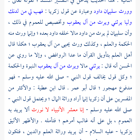
الثانية : هذا الحديث يدخل في التفسير المسند ؛ لقوله تعالى :
وورث سليمان داود
وعبارة عن قول
زكريا
:
فهب لي من لدنك
وليا يرثني ويرث من آل يعقوب
وتخصيص للعموم في ذلك ،
وأن
سليمان
لم يرث من
داود
مالا خلفه
داود
بعده ؛ وإنما ورث منه
الحكمة والعلم ، وكذلك ورث
يحيى
من
آل يعقوب ؛
هكذا قال
أهل العلم بتأويل القرآن ما عدا
الروافض ،
وإلا ما روي عن
الحسن
أنه قال :
يرثني
مالا
ويرث من آل يعقوب
النبوة والحكمة
؛ وكل قول يخالف قول النبي - صلى الله عليه وسلم - فهو
مدفوع مهجور ؛ قال
أبو عمر
. قال
ابن عطية
: والأكثر من
المفسرين على أن
زكريا
إنما أراد وراثة المال ؛ ويحتمل قول النبي -
صلى الله عليه وسلم -
إنا معشر الأنبياء لا نورث
ألا يريد به
العموم ، بل على أنه غالب أمرهم ؛ فتأمله . والأظهر الأليق
بزكريا
- عليه السلام - أن يريد وراثة العلم والدين ، فتكون