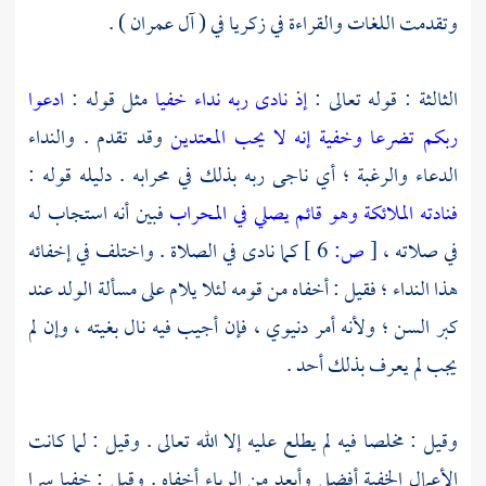
وتقدمت اللغات والقراءة في
زكريا
في ( آل عمران ) .
الثالثة : قوله تعالى :
إذ نادى ربه نداء خفيا
مثل قوله :
ادعوا
ربكم تضرعا وخفية إنه لا يحب المعتدين
وقد تقدم . والنداء
الدعاء والرغبة ؛ أي ناجى ربه بذلك في محرابه . دليله قوله :
فنادته الملائكة وهو قائم يصلي في المحراب
فبين أنه استجاب له
في صلاته ،
[
ص:
6 ]
كما نادى في الصلاة . واختلف في إخفائه
هذا النداء ؛ فقيل : أخفاه من قومه لئلا يلام على مسألة الولد عند
كبر السن ؛ ولأنه أمر دنيوي ، فإن أجيب فيه نال بغيته ، وإن لم
يجب لم يعرف بذلك أحد .
وقيل : مخلصا فيه لم يطلع عليه إلا الله تعالى . وقيل : لما كانت
الأعمال الخفية أفضل وأبعد من الرياء أخفاه . وقيل : خفيا سرا