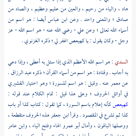
هاد ، والياء من رحيم ، والعين من عليم وعظيم ، والصاد من
صادق ؛ والمعنى واحد . وعن
ابن عباس
أيضا : هو اسم من
أسماء الله تعالى ؛ وعن
علي
- رضي الله عنه - هو اسم الله - عز
وجل - وكان يقول : يا كهيعص اغفر لي ؛ ذكره
الغزنوي
.
السدي
: هو اسم الله الأعظم الذي إذا سئل به أعطى ، وإذا دعي
به أجاب .
وقتادة
: هو اسم من أسماء القرآن ؛ ذكره
عبد الرزاق
.
عن
معمر
عنه . وقيل : هو اسم للسورة ؛ وهو اختيار
القشيري
في أوائل الحروف ؛ وعلى هذا قيل : تمام الكلام عند قوله :
كهيعص
كأنه إعلام باسم السورة ، كما تقول : كتاب كذا أو باب
كذا ثم تشرع في المقصود . وقرأ
ابن جعفر
هذه الحروف متقطعة ،
ووصلها الباقون ، وأمال
أبو عمرو
الهاء وفتح الياء ،
وابن عامر