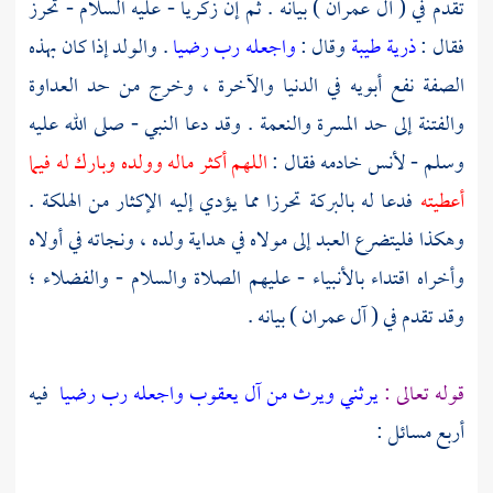
تقدم في ( آل عمران ) بيانه . ثم إن
زكريا
- عليه السلام - تحرز
فقال :
ذرية طيبة
وقال :
واجعله رب رضيا
. والولد إذا كان بهذه
الصفة نفع أبويه في الدنيا والآخرة ، وخرج من حد العداوة
والفتنة إلى حد المسرة والنعمة . وقد دعا النبي - صلى الله عليه
وسلم -
لأنس
خادمه فقال :
اللهم أكثر ماله وولده وبارك له فيما
أعطيته
فدعا له بالبركة تحرزا مما يؤدي إليه الإكثار من الهلكة .
وهكذا فليتضرع العبد إلى مولاه في هداية ولده ، ونجاته في أولاه
وأخراه اقتداء بالأنبياء - عليهم الصلاة والسلام - والفضلاء ؛
وقد تقدم في ( آل عمران ) بيانه .
قوله تعالى :
يرثني ويرث من آل يعقوب واجعله رب رضيا
فيه
أربع مسائل :