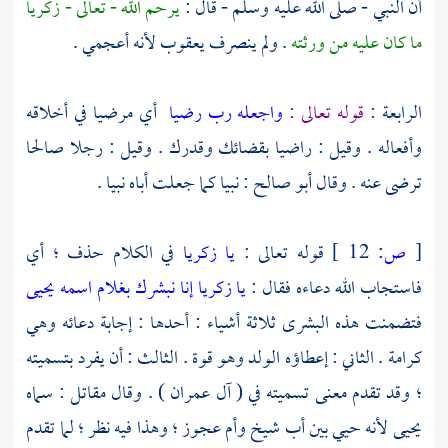
أن النبي - صلى الله عليه وسلم - قال :
يرحم الله - تعالى -
زكريا
ما كان عليه من ورثته
. ولم ينصرف يعقوب لأنه أعجمي .
الرابعة :
قوله تعالى :
واجعله رب رضيا
أي مرضيا في أخلاقه
وأفعاله . وقيل : راضيا بقضائك وقدرك . وقيل : رجلا صالحا
ترضى عنه . وقال
أبو صالح
: نبيا كما جعلت أباه نبيا .
[
ص:
12 ]
قوله تعالى :
يا زكريا
في الكلام حذف ؛ أي
فاستجاب الله دعاءه فقال :
يا زكريا إنا نبشرك بغلام اسمه يحيى
فتضمنت هذه البشرى ثلاثة أشياء : أحدها : إجابة دعائه وهي
كرامة . الثاني : إعطاؤه الولد وهو قوة . الثالث : أن يفرد بتسميته
؛ وقد تقدم معنى تسميته في ( آل عمران ) . وقال
مقاتل
: سماه
يحيى
لأنه حيي بين أب شيخ وأم عجوز ؛ وهذا فيه نظر ؛ لما تقدم