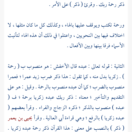
ذكر رحمة ربك . وقرئ ( ذكر ) على الأمر .
ورحمة تكتب ويوقف عليها بالهاء ، وكذلك كل ما كان مثلها ، لا
اختلاف فيها بين النحويين ، واعتلوا في ذلك أن هذه الهاء لتأنيث
الأسماء فرقا بينها وبين الأفعال .
الثانية : قوله تعالى : عبده قال
الأخفش
: هو منصوب ب ( رحمة
) . زكريا بدل منه ، كما تقول : هذا ذكر ضرب زيد عمرا ؛ فعمرا
منصوب بالضرب ؛ كما أن عبده منصوب بالرحمة . وقيل : هو على
التقديم والتأخير ؛ معناه : ذكر ربك عبده
زكريا
برحمة ؛ ف (
عبده ) منصوب بالذكر ؛ ذكره
الزجاج
والفراء
. وقرأ بعضهم (
عبده زكريا ) بالرفع ؛ وهي قراءة
أبي العالية
. وقرأ
يحيى بن يعمر
( ذكر ) بالنصب على معنى : هذا القرآن ذكر رحمة عبده
زكريا
.