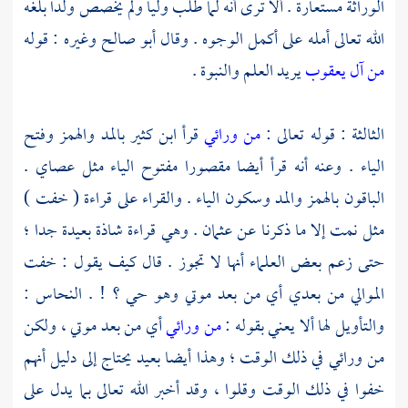
الوراثة مستعارة . ألا ترى أنه لما طلب وليا ولم يخصص ولدا بلغه
الله تعالى أمله على أكمل الوجوه . وقال
أبو صالح
وغيره : قوله
من آل يعقوب
يريد العلم والنبوة .
الثالثة : قوله تعالى :
من ورائي
قرأ
ابن كثير
بالمد والهمز وفتح
الياء . وعنه أنه قرأ أيضا مقصورا مفتوح الياء مثل عصاي .
الباقون بالهمز والمد وسكون الياء . والقراء على قراءة ( خفت )
مثل نمت إلا ما ذكرنا عن
عثمان
. وهي قراءة شاذة بعيدة جدا ؛
حتى زعم بعض العلماء أنها لا تجوز . قال كيف يقول : خفت
الموالي من بعدي أي من بعد موتي وهو حي ؟ ! .
النحاس
:
والتأويل لها ألا يعني بقوله :
من ورائي
أي من بعد موتي ، ولكن
من ورائي في ذلك الوقت ؛ وهذا أيضا بعيد يحتاج إلى دليل أنهم
خفوا في ذلك الوقت وقلوا ، وقد أخبر الله تعالى بما يدل على