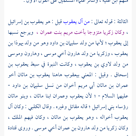
منهم ابن علية ، وسائر علماء المسلمين على القول الأول .
الثالثة : قوله تعالى :
من آل يعقوب
قيل : هو
يعقوب بن إسرائيل
،
وكان
زكريا
متزوجا بأخت
مريم بنت عمران ،
ويرجع نسبها
إلى
يعقوب ؛
لأنها من ولد
سليمان بن داود
وهو من ولد
يهوذا بن
يعقوب ،
وزكريا
من ولد
هارون أخي موسى ،
وهارون
وموسى
من ولد
لاوي بن يعقوب ،
وكانت النبوة في سبط
يعقوب بن
إسحاق
. وقيل : المعني بيعقوب هاهنا
يعقوب بن ماثان
أخو
عمران بن ماثان أبي مريم
أخوان من نسل
سليمان بن داود
-
عليهما السلام - ؛ لأن
يعقوب
وعمران
ابنا
ماثان ،
وبنو ماثان
رؤساء
بني إسرائيل ؛
قاله
مقاتل
وغيره . وقال
الكلبي
: وكان
آل
يعقوب
أخواله ، وهو
يعقوب بن ماثان ،
وكان فيهم الملك ،
وكان
زكريا
من ولد
هارون بن عمران أخي موسى
. وروى
قتادة