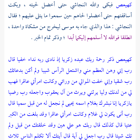
كهيعص
فبكى والله
النجاشي
حتى أخضل لحيته ، وبكت
أساقفتهم حتى أخضلوا لحاهم حين سمعوا ما يتلى عليهم ؛ فقال
النجاشي
: هذا والذي جاء به
موسى
ليخرج من مشكاة واحدة ،
انطلقا فوالله لا أسلمهم إليكما أبدا
؛ وذكر تمام الخبر .
كهيعص ذكر رحمة ربك عبده زكريا إذ نادى ربه نداء خفيا قال
رب إني وهن العظم مني واشتعل الرأس شيبا ولم أكن بدعائك
رب شقيا وإني خفت الموالي من ورائي وكانت امرأتي عاقرا فهب
لي من لدنك وليا يرثني ويرث من آل يعقوب واجعله رب رضيا
يازكريا إنا نبشرك بغلام اسمه يحيى لم نجعل له من قبل سميا قال
رب أنى يكون لي غلام وكانت امرأتي عاقرا وقد بلغت من الكبر
عتيا قال كذلك قال ربك هو علي هين وقد خلقتك من قبل ولم
تك شيئا قال رب اجعل لي آية قال آيتك ألا تكلم الناس ثلاث