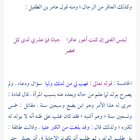
وكذلك العاقر من الرجال ؛ ومنه قول
عامر بن الطفيل
:
لبئس الفتى إن كنت أعور عاقرا جبانا فما عذري لدى كل
محضر
الخامسة :
قوله تعالى :
فهب لي من لدنك وليا
سؤال ودعاء . ولم
يصرح بولد لما علم من حاله وبعده عنه بسبب المرأة . قال
قتادة
:
جرى له هذا الأمر وهو ابن بضع وسبعين سنة . مقاتل : خمس
وتسعين سنة ؛ وهو أشبه ؛ فقد كان غلب على ظنه أنه لا يولد له
لكبره ؛ ولذلك قال :
وقد بلغت من الكبر عتيا
. وقالت طائفة :
بل طلب الولد ، ثم طلب أن تكون الإجابة في أن يعيش حتى