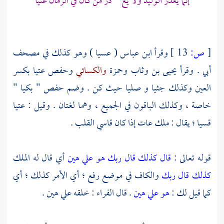
إنما يعذر الوليد ولا يع ذر من كان في الزمان عتيا
[
ص:
13 ]
وقرأ
ابن عباس
( عسيا ) وهو كذلك في مصحف
أبي
. وقرأ
يحيى بن وثاب
وحمزة
والكسائي
وحفص
عتيا بكسر
العين وكذلك جثيا و صليا حيث كن . وضم
حفص
" بكيا "
خاصة ، وكذلك الباقون في الجميع ، وهما لغتان . وقيل : عتيا
قسيا ؛ يقال : ملك عات إذا كان قاسي القلب .
قوله تعالى :
قال كذلك قال ربك هو علي هين
أي قال له الملك
كذلك قال ربك
والكاف في موضع رفع ؛ أي الأمر كذلك ؛ أي
كما قيل لك :
هو علي هين
. قال
الفراء
: خلقه علي هين .