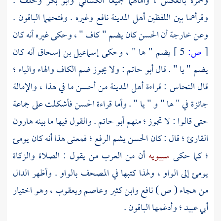
وحمزة
بالعكس ، وأمالهما جميعا
الكسائي
وأبو بكر
وخلف
.
وقرأهما بين اللفظين
أهل
المدينة
نافع
وغيره . وفتحهما الباقون .
وعن
خارجة
أن
الحسن
كان يضم " كاف " ، وحكى غيره أنه كان
[
ص:
5 ]
يضم " ها " ، وحكى
إسماعيل بن إسحاق
أنه كان
يضم " يا " . قال
أبو حاتم
: ولا يجوز ضم الكاف والهاء والياء ؛
قال
النحاس
: قراءة
أهل
المدينة
من أحسن ما في هذا ، والإمالة
جائزة في " ها " و " يا " . وأما قراءة
الحسن
فأشكلت على جماعة
حتى قالوا : لا تجوز ؛ منهم
أبو حاتم
. والقول فيها ما بينه
هارون
القارئ ؛
قال : كان
الحسن
يشم الرفع ؛ فمعنى هذا أنه كان يومئ
؛ كما حكى
سيبويه
أن من العرب من يقول : الصلاة والزكاة
يومئ إلى الواو ، ولهذا كتبها في المصحف بالواو . وأظهر الدال
من هجاء ( ص )
نافع
وابن كثير
وعاصم
ويعقوب ،
وهو اختيار
أبي عبيد ؛
وأدغمها الباقون .