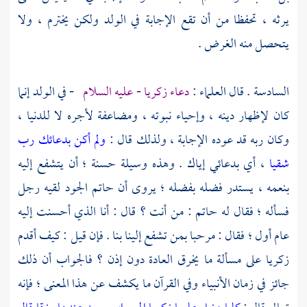
يرثه ، تحفظا من أن تقع الإجابة في الولد ولكن يخترم ، ولا
يتحصل منه الغرض .
السادسة . قال العلماء :
دعاء
زكريا
- عليه السلام
- في الولد إنما
كان لإظهار دينه ، وإحياء نبوته ، ومضاعفة لأجره لا للدنيا ،
وكان ربه قد عوده الإجابة ، ولذلك قال :
ولم أكن بدعائك رب
شقيا
، أي بدعائي إياك . وهذه وسيلة حسنة ؛ أن يتشفع إليه
بنعمه ، يستدر فضله بفضله ؛ يروى أن
حاتم الجود
لقيه رجل
فسأله ؛ فقال له
حاتم
: من أنت ؟ قال : أنا الذي أحسنت إليه
عام أول ؛ فقال : مرحبا بمن تشفع إلينا بنا . فإن قيل : كيف أقدم
زكريا
على مسألة ما يخرق العادة دون إذن ؟ فالجواب أن ذلك
جائز في زمان الأنبياء وفي القرآن ما يكشف عن هذا المعنى ؛ فإنه