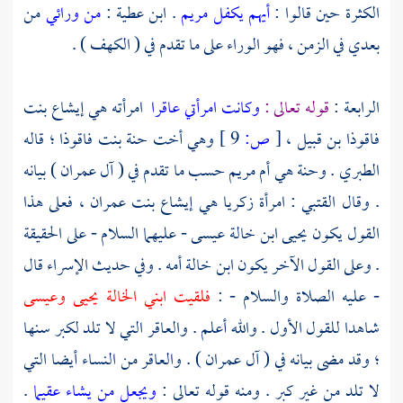
الكثرة حين قالوا :
أيهم يكفل مريم
.
ابن عطية
:
من ورائي
من
بعدي في الزمن ، فهو الوراء على ما تقدم في ( الكهف ) .
الرابعة :
قوله تعالى :
وكانت امرأتي عاقرا
امرأته هي
إيشاع بنت
فاقوذا بن قبيل ،
[
ص:
9 ]
وهي أخت حنة بنت فاقوذا ؛
قاله
الطبري
.
وحنة هي أم مريم
حسب ما تقدم في ( آل عمران ) بيانه
. وقال
القتبي
: امرأة
زكريا
هي
إيشاع بنت عمران ،
فعلى هذا
القول يكون
يحيى
ابن خالة
عيسى
- عليهما السلام - على الحقيقة
. وعلى القول الآخر يكون ابن خالة أمه . وفي حديث الإسراء قال
- عليه الصلاة والسلام - :
فلقيت ابني الخالة
يحيى
وعيسى
شاهدا للقول الأول . والله أعلم . والعاقر التي لا تلد لكبر سنها
؛ وقد مضى بيانه في ( آل عمران ) . والعاقر من النساء أيضا التي
لا تلد من غير كبر . ومنه قوله تعالى :
ويجعل من يشاء عقيما
.