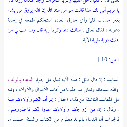
تعالى قال :
كلما دخل عليها زكريا المحراب وجد عندها رزقا قال
يا مريم أنى لك هذا قالت هو من عند الله إن الله يرزق من يشاء
بغير حساب
فلما رأى خارق العادة استحكم طمعه في إجابة
دعوته ؛ فقال تعالى :
هنالك دعا زكريا ربه قال رب هب لي من
لدنك ذرية طيبة
الآية .
[
ص:
10 ]
السابعة : إن قال قائل : هذه الآية تدل على جواز
الدعاء بالولد ،
والله سبحانه وتعالى قد حذرنا من آفات الأموال والأولاد ، ونبه
على المفاسد الناشئة من ذلك ؛ فقال :
إنما أموالكم وأولادكم فتنة
. وقال :
إن من أزواجكم وأولادكم عدوا لكم فاحذروهم
.
فالجواب أن الدعاء بالولد معلوم من الكتاب والسنة حسب ما