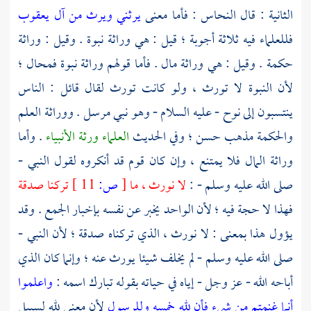
الثانية : قال
النحاس
: فأما معنى
يرثني ويرث من آل يعقوب
فللعلماء فيه ثلاثة أجوبة ؛ قيل : هي وراثة نبوة . وقيل : وراثة
حكمة . وقيل : هي وراثة مال . فأما قولهم وراثة نبوة فمحال ؛
لأن النبوة لا تورث ، ولو كانت تورث لقال قائل : الناس
ينتسبون إلى
نوح
- عليه السلام - وهو نبي مرسل . ووراثة العلم
والحكمة مذهب حسن ؛ وفي الحديث
العلماء ورثة الأنبياء
. وأما
وراثة المال فلا يمتنع ، وإن كان قوم قد أنكروه لقول النبي -
صلى الله عليه وسلم - :
لا نورث ، ما
[
ص:
11 ]
تركنا صدقة
فهذا لا حجة فيه ؛ لأن الواحد يخبر عن نفسه بإخبار الجمع . وقد
يؤول هذا بمعنى : لا نورث ، الذي تركناه صدقة ؛ لأن النبي -
صلى الله عليه وسلم - لم يخلف شيئا يورث عنه ؛ وإنما كان الذي
أباحه الله - عز وجل - إياه في حياته بقوله تبارك اسمه :
واعلموا
أنما غنمتم من شيء فأن لله خمسه وللرسول
لأن معنى لله لسبيل