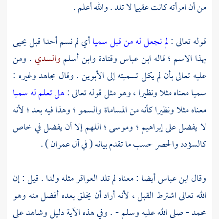
من أن امرأته كانت عقيما لا تلد . والله أعلم .
قوله تعالى :
لم نجعل له من قبل سميا
أي لم نسم أحدا قبل
يحيى
بهذا الاسم ؛ قاله
ابن عباس
وقتادة
وابن أسلم
والسدي
. ومن
عليه تعالى بأن لم يكل تسميته إلى الأبوين . وقال
مجاهد
وغيره :
سميا معناه مثلا ونظيرا ، وهو مثل قوله تعالى :
هل تعلم له سميا
معناه مثلا ونظيرا كأنه من المساماة والسمو ؛ وهذا فيه بعد ؛ لأنه
لا يفضل على
إبراهيم ؛
وموسى ؛
اللهم إلا أن يفضل في خاص
كالسؤدد والحصر حسب ما تقدم بيانه ( في آل عمران ) .
وقال
ابن عباس
أيضا : معناه لم تلد العواقر مثله ولدا . قيل : إن
الله تعالى اشترط القبل ، لأنه أراد أن يخلق بعده أفضل منه وهو
محمد
- صلى الله عليه وسلم - . وفي هذه الآية دليل وشاهد على