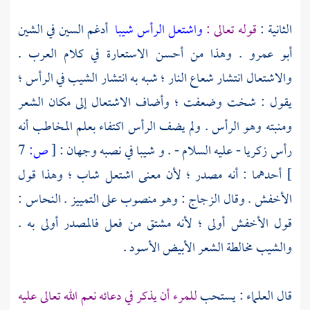
الثانية :
قوله تعالى :
واشتعل الرأس شيبا
أدغم السين في الشين
أبو عمرو
. وهذا من أحسن الاستعارة في كلام العرب .
والاشتعال انتشار شعاع النار ؛ شبه به انتشار الشيب في الرأس ؛
يقول : شخت وضعفت ؛ وأضاف الاشتعال إلى مكان الشعر
ومنبته وهو الرأس . ولم يضف الرأس اكتفاء بعلم المخاطب أنه
رأس
زكريا
- عليه السلام - . و شيبا في نصبه وجهان :
[
ص:
7
]
أحدهما : أنه مصدر ؛ لأن معنى اشتعل شاب ؛ وهذا قول
الأخفش
. وقال
الزجاج
: وهو منصوب على التمييز .
النحاس
:
قول
الأخفش
أولى ؛ لأنه مشتق من فعل فالمصدر أولى به .
والشيب مخالطة الشعر الأبيض الأسود .
قال العلماء : يستحب
للمرء أن يذكر في دعائه نعم الله تعالى عليه