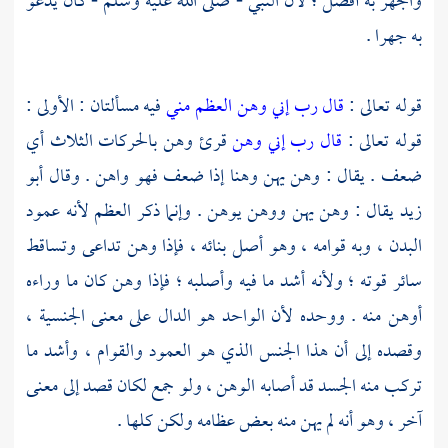
والجهر به أفضل ؛ لأن النبي - صلى الله عليه وسلم - كان يدعو
به جهرا .
قوله تعالى :
قال رب إني وهن العظم مني
فيه مسألتان : الأولى :
قوله تعالى :
قال رب إني وهن
قرئ وهن بالحركات الثلاث أي
ضعف . يقال : وهن يهن وهنا إذا ضعف فهو واهن . وقال
أبو
زيد
يقال : وهن يهن ووهن يوهن . وإنما ذكر العظم لأنه عمود
البدن ، وبه قوامه ، وهو أصل بنائه ، فإذا وهن تداعى وتساقط
سائر قوته ؛ ولأنه أشد ما فيه وأصلبه ؛ فإذا وهن كان ما وراءه
أوهن منه . ووحده لأن الواحد هو الدال على معنى الجنسية ،
وقصده إلى أن هذا الجنس الذي هو العمود والقوام ، وأشد ما
تركب منه الجسد قد أصابه الوهن ، ولو جمع لكان قصد إلى معنى
آخر ، وهو أنه لم يهن منه بعض عظامه ولكن كلها .