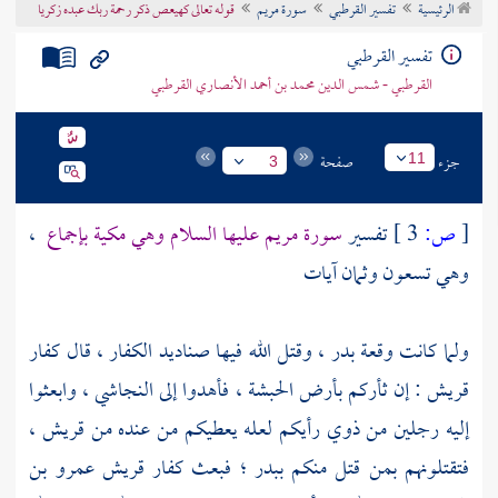
الرئيسية
تفسير القرطبي
سورة مريم
قوله تعالى كهيعص ذكر رحمة ربك عبده زكريا
تراجم الأعلام
تفسير القرطبي
القرطبي - شمس الدين محمد بن أحمد الأنصاري القرطبي
جزء
صفحة
11
3
[
ص:
3 ]
تفسير
سورة مريم عليها السلام وهي مكية بإجماع
،
وهي تسعون وثمان آيات
ولما كانت وقعة
بدر
، وقتل الله فيها صناديد الكفار ، قال كفار
قريش
: إن ثأركم بأرض
الحبشة ،
فأهدوا إلى
النجاشي ،
وابعثوا
إليه رجلين من ذوي رأيكم لعله يعطيكم من عنده من
قريش ،
فتقتلونهم بمن قتل منكم
ببدر ؛
فبعث كفار
قريش
عمرو بن