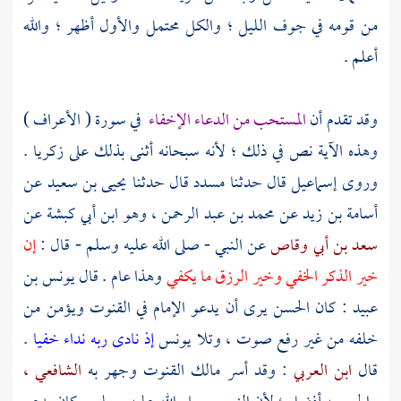
من قومه في جوف الليل ؛ والكل محتمل والأول أظهر ؛ والله
أعلم .
وقد تقدم أن
المستحب من الدعاء الإخفاء
في سورة ( الأعراف )
وهذه الآية نص في ذلك ؛ لأنه سبحانه أثنى بذلك على
زكريا
.
وروى
إسماعيل
قال حدثنا
مسدد
قال حدثنا
يحيى بن سعيد
عن
أسامة بن زيد
عن
محمد بن عبد الرحمن ،
وهو
ابن أبي كبشة
عن
سعد بن أبي وقاص
عن النبي - صلى الله عليه وسلم - قال :
إن
خير الذكر الخفي وخير الرزق ما يكفي
وهذا عام . قال
يونس بن
عبيد
: كان
الحسن
يرى أن يدعو الإمام في القنوت ويؤمن من
خلفه من غير رفع صوت ، وتلا
يونس
إذ نادى ربه نداء خفيا
.
قال
ابن العربي
: وقد أسر
مالك
القنوت وجهر به
الشافعي ،