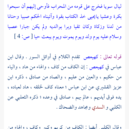
ليال سويا فخرج على قومه من المحراب فأوحى إليهم أن سبحوا
بكرة وعشيا يايحيى خذ الكتاب بقوة وآتيناه الحكم صبيا وحنانا
من لدنا وزكاة وكان تقيا وبرا بوالديه ولم يكن جبارا عصيا
وسلام عليه يوم ولد ويوم يموت ويوم يبعث حيا
[
ص:
4 ]
قوله تعالى :
كهيعص
تقدم الكلام في أوائل السور . وقال
ابن
عباس
في
كهيعص
: إن الكاف من كاف ، والهاء من هاد ، والياء
من حكيم ، والعين من عليم ، والصاد من صادق ، ذكره
ابن
عزيز القشيري
عن
ابن عباس ؛
معناه كاف لخلقه ، هاد لعباده ،
يده فوق أيديهم ، عالم بهم ، صادق في وعده ؛ ذكره
الثعلبي
عن
الكلبي
و
السدي
ومجاهد
والضحاك
.
وقال
الكلبي
أيضا : الكاف من كريم وكبير وكاف ، والهاء من