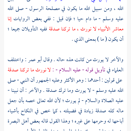
الله ، ومن سبيل الله ما يكون في مصلحة الرسول - صلى الله
عليه وسلم - ما دام حيا ؛ فإن قيل : ففي بعض الروايات
إنا
معاشر الأنبياء لا نورث ، ما تركنا صدقة
ففيه التأويلان جميعا ؛
أن يكون ( ما ) بمعنى الذي .
والآخر لا يورث من كانت هذه حاله . وقال
أبو عمر
: واختلف
العلماء في
تأويل قوله - عليه السلام - :
لا نورث ما تركنا صدقة
على قولين : أحدهما : وهو الأكثر وعليه الجمهور أن النبي - صلى
الله عليه وسلم - لا يورث وما ترك صدقة . والآخر : أن نبينا -
عليه الصلاة والسلام - لم يورث ؛ لأن الله تعالى خصه بأن جعل
ماله كله صدقة زيادة في فضيلته ، كما خص في النكاح بأشياء
أباحها له وحرمها على غيره ؛ وهذا القول قاله بعض
أهل
البصرة