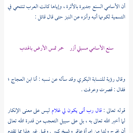
أن الأسامي السنع جديرة بالأثرة ، وإياها كانت العرب تنتحي في
التسمية لكونها أنبه وأنزه عن النبز حتى قال قائل :
سنع الأسامي مسبلي أزر حمر تمس الأرض بالهدب
وقال
رؤبة
للنسابة البكري
وقد سأله عن نسبه : أنا
ابن العجاج ؛
فقال : قصرت وعرفت .
قوله تعالى :
قال رب أنى يكون لي غلام
ليس على معنى الإنكار
لما أخبر الله تعالى به ، بل على سبيل التعجب من قدرة الله تعالى
أن يخرج ولدا من امرأة عاقر وشيخ كبير . وقيل غير هذا مما تقدم