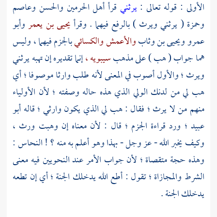
الأولى : قوله تعالى :
يرثني
قرأ أهل الحرمين
والحسن
وعاصم
وحمزة
( يرثني ويرث ) بالرفع فيهما . وقرأ
يحيى بن يعمر
وأبو
عمرو
ويحيى بن وثاب
والأعمش
والكسائي
بالجزم فيهما ، وليس
هما جواب ( هب ) على مذهب
سيبويه ،
إنما تقديره إن تهبه يرثني
ويرث ؛ والأول أصوب في المعنى لأنه طلب وارثا موصوفا ؛ أي
هب لي من لدنك الولي الذي هذه حاله وصفته ؛ لأن الأولياء
منهم من لا يرث ؛ فقال : هب لي الذي يكون وارثي ؛ قاله
أبو
عبيد ؛
ورد قراءة الجزم ؛ قال : لأن معناه إن وهبت ورث ،
وكيف يخبر الله - عز وجل - بهذا وهو أعلم به منه ؟ !
النحاس
:
وهذه حجة متقصاة ؛ لأن جواب الأمر عند النحويين فيه معنى
الشرط والمجازاة ؛ تقول : أطع الله يدخلك الجنة ؛ أي إن تطعه
يدخلك الجنة .