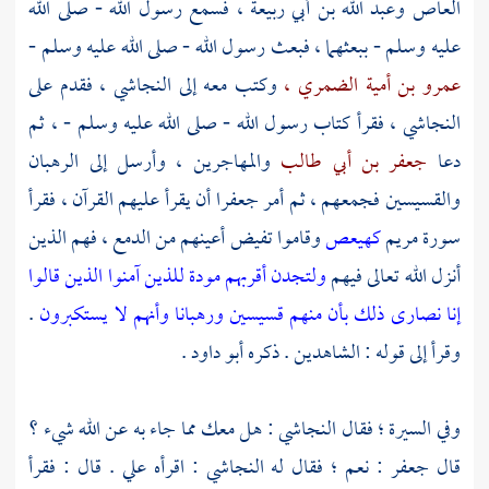
العاص
وعبد الله بن أبي ربيعة ،
فسمع رسول الله - صلى الله
عليه وسلم - ببعثهما ، فبعث رسول الله - صلى الله عليه وسلم -
عمرو بن أمية الضمري ،
وكتب معه إلى
النجاشي ،
فقدم على
النجاشي ،
فقرأ كتاب رسول الله - صلى الله عليه وسلم - ، ثم
دعا
جعفر بن أبي طالب
والمهاجرين ،
وأرسل إلى الرهبان
والقسيسين فجمعهم ، ثم أمر
جعفرا
أن يقرأ عليهم القرآن ، فقرأ
سورة مريم
كهيعص
وقاموا تفيض أعينهم من الدمع ، فهم الذين
أنزل الله تعالى فيهم
ولتجدن أقربهم مودة للذين آمنوا الذين قالوا
إنا نصارى ذلك بأن منهم قسيسين ورهبانا وأنهم لا يستكبرون
.
وقرأ إلى قوله : الشاهدين . ذكره
أبو داود
.
وفي السيرة ؛ فقال
النجاشي
: هل معك مما جاء به عن الله شيء ؟
قال
جعفر
: نعم ؛ فقال له
النجاشي
: اقرأه علي . قال : فقرأ