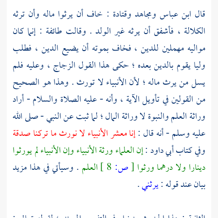
قال
ابن عباس
ومجاهد
وقتادة
: خاف أن يرثوا ماله وأن ترثه
الكلالة ، فأشفق أن يرثه غير الولد . وقالت طائفة : إنما كان
مواليه مهملين للدين ، فخاف بموته أن يضيع الدين ، فطلب
وليا يقوم بالدين بعده ؛ حكى هذا القول
الزجاج ،
وعليه فلم
يسل من يرث ماله ؛ لأن الأنبياء لا تورث . وهذا هو الصحيح
من القولين في تأويل الآية ، وأنه - عليه الصلاة والسلام - أراد
وراثة العلم والنبوة لا وراثة المال ؛ لما ثبت عن النبي - صلى الله
عليه وسلم - أنه قال :
إنا معشر الأنبياء لا نورث ما تركنا صدقة
وفي كتاب
أبي داود
:
إن العلماء ورثة الأنبياء وإن الأنبياء لم يورثوا
دينارا ولا درهما ورثوا
[
ص:
8 ]
العلم
. وسيأتي في هذا مزيد
بيان عند قوله :
يرثني
.