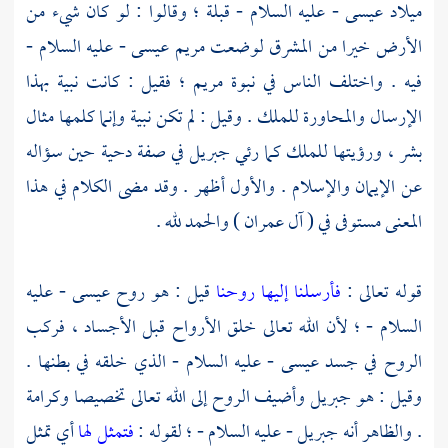
ميلاد
عيسى
- عليه السلام - قبلة ؛ وقالوا : لو كان شيء من
الأرض خيرا من المشرق لوضعت
مريم
عيسى
- عليه السلام -
فيه . واختلف الناس في نبوة
مريم ؛
فقيل : كانت نبية بهذا
الإرسال والمحاورة للملك . وقيل : لم تكن نبية وإنما كلمها مثال
بشر ، ورؤيتها للملك كما رئي
جبريل
في صفة
دحية
حين سؤاله
عن الإيمان والإسلام . والأول أظهر . وقد مضى الكلام في هذا
المعنى مستوفى في ( آل عمران ) والحمد لله .
قوله تعالى :
فأرسلنا إليها روحنا
قيل : هو روح
عيسى
- عليه
السلام - ؛ لأن الله تعالى خلق الأرواح قبل الأجساد ، فركب
الروح في جسد
عيسى
- عليه السلام - الذي خلقه في بطنها .
وقيل : هو
جبريل
وأضيف الروح إلى الله تعالى تخصيصا وكرامة
. والظاهر أنه
جبريل
- عليه السلام - ؛ لقوله :
فتمثل لها
أي تمثل