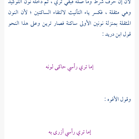
لأن إن حرف شرط وما صلة فبقي تري ، ثم دخله نون التوكيد
وهي مثقلة ، فكسر ياء التأنيث لالتقاء الساكنين ؛ لأن النون
المثقلة بمنزلة نونين الأولى ساكنة فصار ترين وعلى هذا النحو
قول
ابن دريد
:
إما تري رأسي حاكى لونه
وقول
الأفوه
:
إما تري رأسي أزرى به