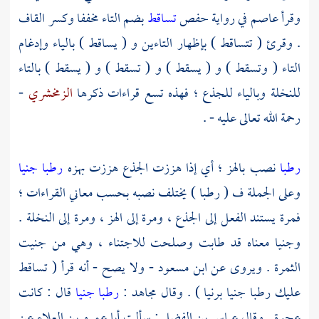
وقرأ
عاصم
في رواية
حفص
تساقط
بضم التاء مخففا وكسر القاف
. وقرئ ( تتساقط ) بإظهار التاءين و ( يساقط ) بالياء وإدغام
التاء ( وتسقط ) و ( يسقط ) و ( تسقط ) و ( يسقط ) بالتاء
للنخلة وبالياء للجذع ؛ فهذه تسع قراءات ذكرها
الزمخشري
-
رحمة الله تعالى عليه - .
رطبا
نصب بالهز ؛ أي إذا هززت الجذع هززت بهزه
رطبا جنيا
وعلى الجملة ف ( رطبا ) يختلف نصبه بحسب معاني القراءات ؛
فمرة يستند الفعل إلى الجذع ، ومرة إلى الهز ، ومرة إلى النخلة .
وجنيا معناه قد طابت وصلحت للاجتناء ، وهي من جنيت
الثمرة . ويروى عن
ابن مسعود
- ولا يصح - أنه قرأ ( تساقط
عليك رطبا جنيا برنيا ) . وقال
مجاهد
:
رطبا جنيا
قال : كانت
عجوة . وقال
عباس بن الفضل
: سألت
أبا عمرو بن العلاء
عن