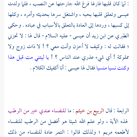
: لما كان قلبها فارغا فرغ الله جارحتها عن النصب ، فلما ولدت
عيسى
وتعلق قلبها بحبه ، واشتغل سرها بحديثه وأمره ، وكلها
إلى كسبها ، وردها إلى العادة بالتعلق بالأسباب في عباده . وحكى
الطبري
عن
ابن زيد
أن
عيسى
- عليه السلام - قال لها : لا تحزني
؛ فقالت له : وكيف لا أحزن وأنت معي ؟ ! لا ذات زوج ولا
مملوكة ! أي شيء عذري عند الناس ؟ !
يا ليتني مت قبل هذا
وكنت نسيا منسيا
فقال لها
عيسى
: أنا أكفيك الكلام .
الرابعة : قال
الربيع بن خيثم
: ما
للنفساء عندي خير من الرطب
لهذه الآية ، ولو علم الله شيئا هو أفضل من الرطب للنفساء
لأطعمه
مريم ؛
ولذلك قالوا : التمر عادة للنفساء من ذلك