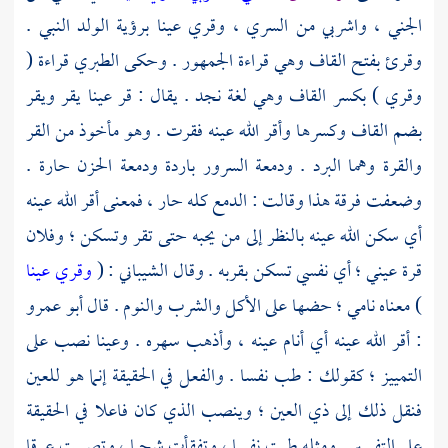
الجني ، واشربي من السري ، وقري عينا برؤية الولد النبي .
وقرئ بفتح القاف وهي قراءة الجمهور . وحكى
الطبري
قراءة (
وقري ) بكسر القاف وهي لغة
نجد
. يقال : قر عينا يقر ويقر
بضم القاف وكسرها وأقر الله عينه فقرت . وهو مأخوذ من القر
والقرة وهما البرد . ودمعة السرور باردة ودمعة الحزن حارة .
وضعفت فرقة هذا وقالت : الدمع كله حار ، فمعنى أقر الله عينه
أي سكن الله عينه بالنظر إلى من يحبه حتى تقر وتسكن ؛ وفلان
قرة عيني ؛ أي نفسي تسكن بقربه . وقال
الشيباني
: (
وقري عينا
) معناه نامي ؛ حضها على الأكل والشرب والنوم . قال
أبو عمرو
: أقر الله عينه أي أنام عينه ، وأذهب سهره . وعينا نصب على
التمييز ؛ كقولك : طب نفسا . والفعل في الحقيقة إنما هو للعين
فنقل ذلك إلى ذي العين ؛ وينصب الذي كان فاعلا في الحقيقة
على التفسير . ومثله طبت نفسا ، وتفقأت شحما ، وتصببت عرقا