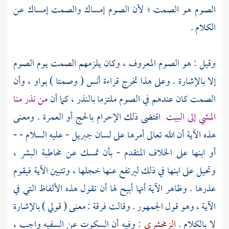
الصوم هو الصمت ؛ لأن الصوم إمساك والصمت إمساك عن
الكلام .
وقيل : هو الصوم المعروف ، وكان يلزمهم الصمت يوم الصوم
إلا بالإشارة . وعلى هذا تخرج قراءة
أنس
( وصمتا ) بواو ، وأن
الصمت كان عندهم في الصوم ملتزما بالنذر ، كما أن
من نذر منا
المشي إلى البيت
اقتضى ذلك الإحرام بالحج أو العمرة . ومعنى
هذه الآية أن الله تعالى أمرها على لسان
جبريل
- عليه السلام - -
أو ابنها على الخلاف المتقدم - بأن تمسك عن مخاطبة البشر ،
وتحيل على ابنها في ذلك ليرتفع عنها خجلها ، وتتبين الآية فيقوم
عذرها . وظاهر الآية أنها أبيح لها أن تقول هذه الألفاظ التي في
الآية ، وهو قول الجمهور . وقالت فرقة : معنى ( قولي ) بالإشارة
لا بالكلام .
الزمخشري
: وفيه أن السكوت عن السفيه واجب ،