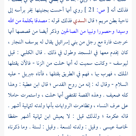
فذلك أنه
[
ص:
21 ]
روي أنها أحست بجنينها يخر برأسه إلى
ناحية بطن
مريم ؛
قال
السدي
فذلك قوله :
مصدقا بكلمة من الله
وسيدا وحصورا ونبيا من الصالحين
وذكر أيضا من قصصها أنها
خرجت فارة مع رجل من
بني إسرائيل
يقال له
يوسف النجار ،
كان يخدم معها في المسجد وطول في ذلك . قال
الكلبي
: قيل
ليوسف
- وكانت سميت له أنها حملت من الزنا - فالآن يقتلها
الملك ، فهرب بها ، فهم في الطريق بقتلها ، فأتاه
جبريل
- عليه
السلام - وقال له : إنه من روح القدس ؛ قال
ابن عطية
: وهذا
كله ضعيف . وهذه القصة تقتضي أنها حملت ، واستمرت حاملا
على عرف النساء ، وتظاهرت الروايات بأنها ولدته لثمانية أشهر .
قاله
عكرمة ؛
ولذلك قيل : لا يعيش ابن ثمانية أشهر حفظا
لخاصة
عيسى
. وقيل : ولدته لتسعة . وقيل : لستة . وما ذكرناه