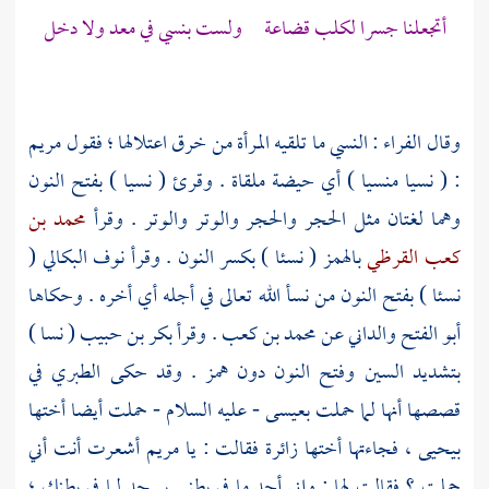
أتجعلنا جسرا لكلب قضاعة ولست بنسي في معد ولا دخل
وقال
الفراء
: النسي ما تلقيه المرأة من خرق اعتلالها ؛ فقول
مريم
: ( نسيا منسيا ) أي حيضة ملقاة . وقرئ ( نسيا ) بفتح النون
وهما لغتان مثل الحجر والحجر والوتر والوتر . وقرأ
محمد بن
كعب القرظي
بالهمز ( نسئا ) بكسر النون . وقرأ
نوف البكالي
(
نسئا ) بفتح النون من نسأ الله تعالى في أجله أي أخره . وحكاها
أبو الفتح
والداني
عن
محمد بن كعب
. وقرأ
بكر بن حبيب
( نسا )
بتشديد السين وفتح النون دون همز . وقد حكى
الطبري
في
قصصها أنها لما حملت
بعيسى
- عليه السلام - حملت أيضا أختها
بيحيى ،
فجاءتها أختها زائرة فقالت : يا
مريم
أشعرت أنت أني
حملت ؟ فقالت لها : وإني أجد ما في بطني يسجد لما في بطنك ؛