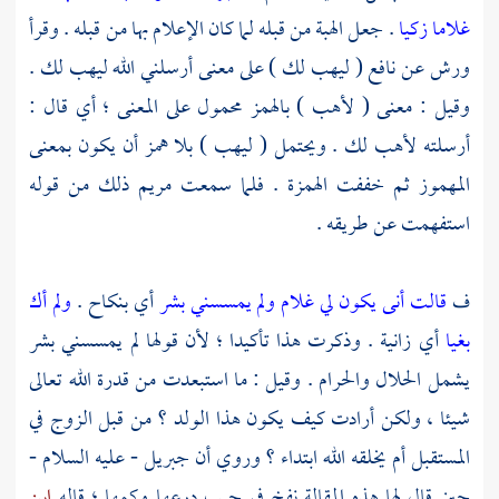
غلاما زكيا
. جعل الهبة من قبله لما كان الإعلام بها من قبله . وقرأ
ورش
عن
نافع
( ليهب لك ) على معنى أرسلني الله ليهب لك .
وقيل : معنى ( لأهب ) بالهمز محمول على المعنى ؛ أي قال :
أرسلته لأهب لك . ويحتمل ( ليهب ) بلا همز أن يكون بمعنى
المهموز ثم خففت الهمزة . فلما سمعت
مريم
ذلك من قوله
استفهمت عن طريقه .
ف
قالت أنى يكون لي غلام ولم يمسسني بشر
أي بنكاح .
ولم أك
بغيا
أي زانية . وذكرت هذا تأكيدا ؛ لأن قولها لم يمسسني بشر
يشمل الحلال والحرام . وقيل : ما استبعدت من قدرة الله تعالى
شيئا ، ولكن أرادت كيف يكون هذا الولد ؟ من قبل الزوج في
المستقبل أم يخلقه الله ابتداء ؟ وروي أن
جبريل
- عليه السلام -
حين قال لها هذه المقالة نفخ في جيب درعها وكمها ؛ قاله
ابن