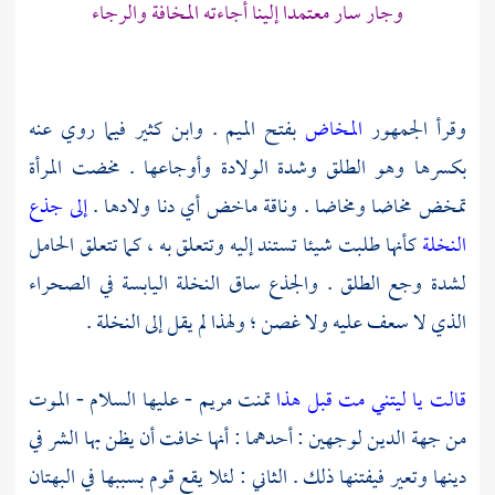
وجار سار معتمدا إلينا أجاءته المخافة والرجاء
وقرأ الجمهور
المخاض
بفتح الميم .
وابن كثير
فيما روي عنه
بكسرها وهو الطلق وشدة الولادة وأوجاعها . مخضت المرأة
تمخض مخاضا ومخاضا . وناقة ماخض أي دنا ولادها .
إلى جذع
النخلة
كأنها طلبت شيئا تستند إليه وتتعلق به ، كما تتعلق الحامل
لشدة وجع الطلق . والجذع ساق النخلة اليابسة في الصحراء
الذي لا سعف عليه ولا غصن ؛ ولهذا لم يقل إلى النخلة .
قالت يا ليتني مت قبل هذا
تمنت
مريم
- عليها السلام - الموت
من جهة الدين لوجهين : أحدهما : أنها خافت أن يظن بها الشر في
دينها وتعير فيفتنها ذلك . الثاني : لئلا يقع قوم بسببها في البهتان