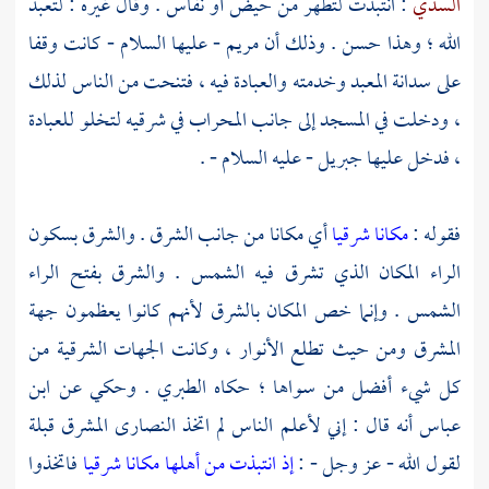
السدي
: انتبذت لتطهر من حيض أو نفاس . وقال غيره : لتعبد
الله ؛ وهذا حسن . وذلك أن
مريم
- عليها السلام - كانت وقفا
على سدانة المعبد وخدمته والعبادة فيه ، فتنحت من الناس لذلك
، ودخلت في المسجد إلى جانب المحراب في شرقيه لتخلو للعبادة
، فدخل عليها
جبريل
- عليه السلام - .
فقوله :
مكانا شرقيا
أي مكانا من جانب الشرق . والشرق بسكون
الراء المكان الذي تشرق فيه الشمس . والشرق بفتح الراء
الشمس . وإنما خص المكان بالشرق لأنهم كانوا يعظمون جهة
المشرق ومن حيث تطلع الأنوار ، وكانت الجهات الشرقية من
كل شيء أفضل من سواها ؛ حكاه
الطبري
. وحكي عن
ابن
عباس
أنه قال : إني لأعلم الناس لم اتخذ
النصارى
المشرق قبلة
لقول الله - عز وجل - :
إذ انتبذت من أهلها مكانا شرقيا
فاتخذوا