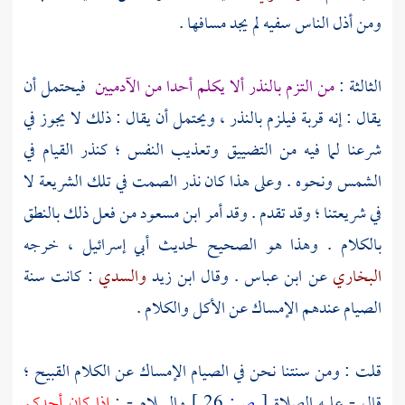
ومن أذل الناس سفيه لم يجد مسافها .
الثالثة :
من التزم بالنذر ألا يكلم أحدا من الآدميين
فيحتمل أن
يقال : إنه قربة فيلزم بالنذر ، ويحتمل أن يقال : ذلك لا يجوز في
شرعنا لما فيه من التضييق وتعذيب النفس ؛ كنذر القيام في
الشمس ونحوه . وعلى هذا كان نذر الصمت في تلك الشريعة لا
في شريعتنا ؛ وقد تقدم . وقد أمر
ابن مسعود
من فعل ذلك بالنطق
بالكلام . وهذا هو الصحيح لحديث
أبي إسرائيل ،
خرجه
البخاري
عن
ابن عباس
. وقال
ابن زيد
والسدي
: كانت سنة
الصيام عندهم الإمساك عن الأكل والكلام .
قلت : ومن سنتنا نحن في الصيام الإمساك عن الكلام القبيح ؛
قال - عليه الصلاة
[
ص:
26 ]
والسلام - :
إذا كان أحدكم