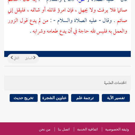
صائما فلا يرفث ولا يجهل ، فإن امرؤ قاتله أو شاتمه ، فليقل إني
صائم
. وقال - عليه الصلاة والسلام - :
من لم يدع قول الزور
والعمل به فليس لله حاجة في أن يدع طعامه وشرابه
.
السابق
التالي
الخدمات العلمية
تفسير الآية
ترجمة علم
عناوين الشجرة
تخريج حديث
وثيقة الخصوصية
اتفاقية الخدمة
اتصل بنا
من نحن