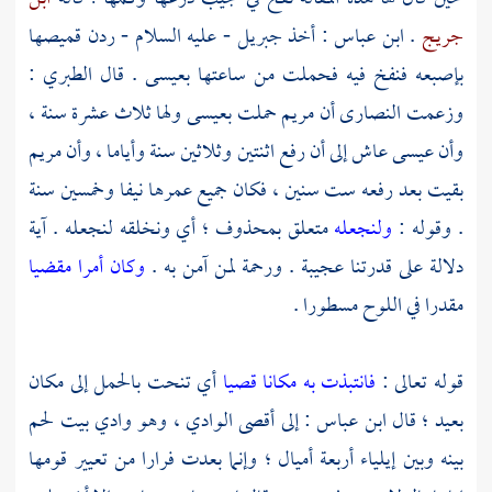
جريج
.
ابن عباس
: أخذ
جبريل
- عليه السلام - ردن قميصها
بإصبعه فنفخ فيه فحملت من ساعتها
بعيسى
. قال
الطبري
:
وزعمت
النصارى
أن
مريم
حملت
بعيسى
ولها ثلاث عشرة سنة ،
وأن
عيسى
عاش إلى أن رفع اثنتين وثلاثين سنة وأياما ، وأن
مريم
بقيت بعد رفعه ست سنين ، فكان جميع عمرها نيفا وخمسين سنة
. وقوله :
ولنجعله
متعلق بمحذوف ؛ أي ونخلقه لنجعله . آية
دلالة على قدرتنا عجيبة . ورحمة لمن آمن به .
وكان أمرا مقضيا
مقدرا في اللوح مسطورا .
قوله تعالى :
فانتبذت به مكانا قصيا
أي تنحت بالحمل إلى مكان
بعيد ؛ قال
ابن عباس
: إلى أقصى الوادي ، وهو وادي
بيت لحم
بينه وبين
إيلياء
أربعة أميال ؛ وإنما بعدت فرارا من تعيير قومها