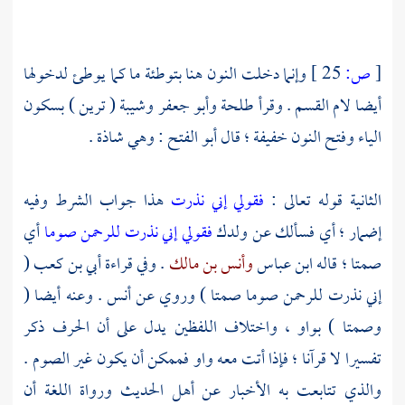
[
ص:
25 ]
وإنما دخلت النون هنا بتوطئة ما كما يوطئ لدخولها
أيضا لام القسم . وقرأ
طلحة
وأبو جعفر
وشيبة
( ترين ) بسكون
الياء وفتح النون خفيفة ؛ قال
أبو الفتح
: وهي شاذة .
الثانية قوله تعالى :
فقولي إني نذرت
هذا جواب الشرط وفيه
إضمار ؛ أي فسألك عن ولدك
فقولي إني نذرت للرحمن صوما
أي
صمتا ؛ قاله
ابن عباس
وأنس بن مالك
. وفي قراءة
أبي بن كعب
(
إني نذرت للرحمن صوما صمتا ) وروي عن
أنس
. وعنه أيضا (
وصمتا ) بواو ، واختلاف اللفظين يدل على أن الحرف ذكر
تفسيرا لا قرآنا ؛ فإذا أتت معه واو فممكن أن يكون غير الصوم .
والذي تتابعت به الأخبار عن أهل الحديث ورواة اللغة أن