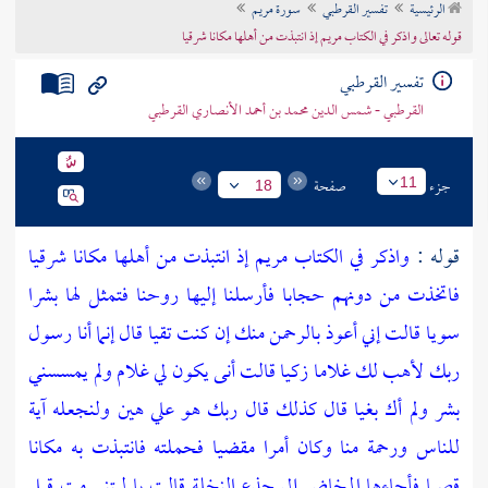
الرئيسية
تفسير القرطبي
سورة مريم
تراجم الأعلام
قوله تعالى واذكر في الكتاب مريم إذ انتبذت من أهلها مكانا شرقيا
تفسير القرطبي
القرطبي - شمس الدين محمد بن أحمد الأنصاري القرطبي
جزء
صفحة
11
18
قوله :
واذكر في الكتاب مريم إذ انتبذت من أهلها مكانا شرقيا
فاتخذت من دونهم حجابا فأرسلنا إليها روحنا فتمثل لها بشرا
سويا قالت إني أعوذ بالرحمن منك إن كنت تقيا قال إنما أنا رسول
ربك لأهب لك غلاما زكيا قالت أنى يكون لي غلام ولم يمسسني
بشر ولم أك بغيا قال كذلك قال ربك هو علي هين ولنجعله آية
للناس ورحمة منا وكان أمرا مقضيا فحملته فانتبذت به مكانا
قصيا فأجاءها المخاض إلى جذع النخلة قالت يا ليتني مت قبل