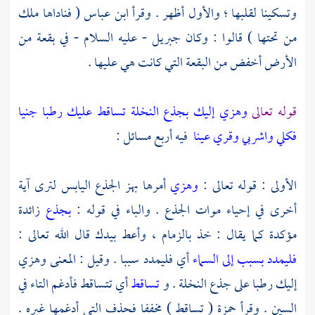
وتسكينا لقلبها ؛ والأول أظهر . وقرأ
ابن عباس
( فناداها ملك
من تحتها ) قالوا : وكان
جبريل
- عليه السلام - في بقعة من
الأرض أخفض من البقعة التي كانت هي عليها .
قوله تعالى
وهزي إليك بجذع النخلة تساقط عليك رطبا جنيا
فكلي واشربي وقري عينا
فيه أربع مسائل :
الأولى : قوله تعالى :
وهزي
أمرها بهز الجذع اليابس لترى آية
أخرى في إحياء موات الجذع . والباء في قوله :
بجذع
زائدة
مؤكدة كما يقال : خذ بالزمام ، وأعط بيدك قال الله تعالى :
فليمدد بسبب إلى السماء
أي فليمدد سببا . وقيل : المعنى وهزي
إليك رطبا على جذع النخلة . و
تساقط
أي تتساقط فأدغم التاء في
السين . وقرأ
حمزة
( تساقط ) مخففا فحذف التي أدغمها غيره .