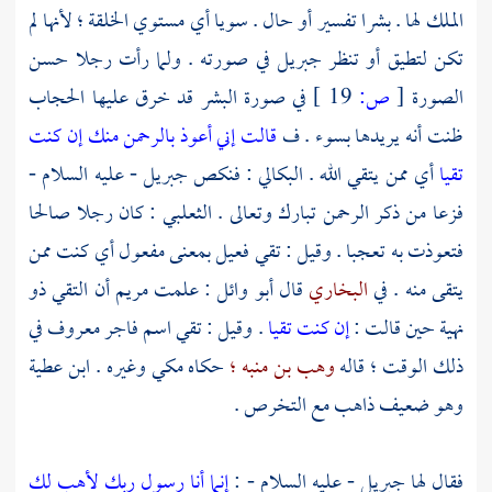
الملك لها . بشرا تفسير أو حال . سويا أي مستوي الخلقة ؛ لأنها لم
تكن لتطيق أو تنظر
جبريل
في صورته . ولما رأت رجلا حسن
الصورة
[
ص:
19 ]
في صورة البشر قد خرق عليها الحجاب
ظنت أنه يريدها بسوء . ف
قالت إني أعوذ بالرحمن منك إن كنت
تقيا
أي ممن يتقي الله .
البكالي
: فنكص
جبريل
- عليه السلام -
فزعا من ذكر الرحمن تبارك وتعالى .
الثعلبي
: كان رجلا صالحا
فتعوذت به تعجبا . وقيل : تقي فعيل بمعنى مفعول أي كنت ممن
يتقى منه . في
البخاري
قال
أبو وائل
: علمت
مريم
أن التقي ذو
نهية حين قالت :
إن كنت تقيا
. وقيل : تقي اسم فاجر معروف في
ذلك الوقت ؛ قاله
وهب بن منبه ؛
حكاه
مكي
وغيره .
ابن عطية
وهو ضعيف ذاهب مع التخرص .
فقال لها
جبريل
- عليه السلام - :
إنما أنا رسول ربك لأهب لك