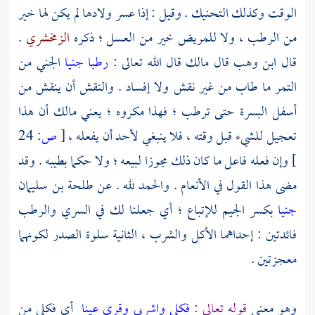
الوقت وكذلك التحنيك . وقيل : إذا عسر ولادها لم يكن لها خير
من الرطب ، ولا للمريض خير من العسل ؛ ذكره
الزمخشري
.
قال
ابن وهب
قال
مالك
قال الله تعالى :
رطبا جنيا
الجني من
التمر ما طاب من غير نقش ولا إفساد . والنقش أن ينقش من
أسفل البسرة حتى ترطب ؛ فهذا مكروه ؛ يعني
مالك
أن هذا
تعجيل للشيء قبل وقته ، فلا ينبغي لأحد أن يفعله ،
[
ص:
24
]
وإن فعله فاعل ما كان ذلك مجوزا لبيعه ؛ ولا حكما بطيبه . وقد
مضى هذا القول في الأنعام . والحمد لله . عن
طلحة بن سليمان
جنيا
بكسر الجيم للإتباع ؛ أي جعلنا لك في السري والرطب
فائدتين : إحداهما الأكل والشرب ، الثانية سلوة الصدر لكونهما
معجزتين .
وهو معنى
قوله تعالى :
فكلي واشربي وقري عينا
أي فكلي من