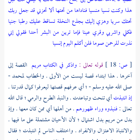
هذا وكنت نسيا منسيا فناداها من تحتها ألا تحزني قد جعل ربك
تحتك سريا وهزي إليك بجذع النخلة تساقط عليك رطبا جنيا
فكلي واشربي وقري عينا فإما ترين من البشر أحدا فقولي إني
نذرت للرحمن صوما فلن أكلم اليوم إنسيا
[
ص:
18 ]
قوله تعالى :
واذكر في الكتاب مريم
القصة إلى
آخرها . هذا ابتداء قصة ليست من الأولى . والخطاب
لمحمد
-
صلى الله عليه وسلم - ؛ أي عرفهم قصتها ليعرفوا كمال قدرتنا .
إذ انتبذت
أي تنحت وتباعدت . والنبذ الطرح والرمي ؛ قال الله
تعالى :
فنبذوه وراء ظهورهم
. من أهلها أي ممن كان معها . وإذ
بدل من
مريم
بدل اشتمال ؛ لأن الأحيان مشتملة على ما فيها .
والانتباذ الاعتزال والانفراد . واختلف الناس لم انتبذت ؛ فقال