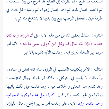
السعف قد طلع ، ثم نظرت إلى الطلع قد خرج من بين السعف ،
ثم اخضر فصار بلحا ثم احمر فصار زهوا ، ثم رطبا ؛ كل ذلك في
طرفة عين ، فجعل الرطب يقع بين يديها لا ينشدخ منه شيء .
الثانية : استدل بعض الناس من هذه الآية على
أن الرزق وإن كان
محتوما ؛ فإن الله تعالى قد وكل ابن آدم إلى سعي ما فيه ؛
لأنه أمر
مريم
بهز النخلة لترى آية ، وكانت الآية تكون بألا تهز .
الثالثة : الأمر بتكليف الكسب في الرزق سنة الله تعالى في عباده ،
وأن ذلك لا يقدح في التوكل ، خلافا لما تقوله جهال المتزهدة ؛
وقد تقدم هذا المعنى والخلاف فيه . وقد كانت قبل ذلك يأتيها
رزقها من غير تكسب كما قال :
كلما دخل عليها زكريا المحراب
وجد عندها رزقا
الآية . فلما ولدت أمرت بهز الجذع . قال علماؤنا