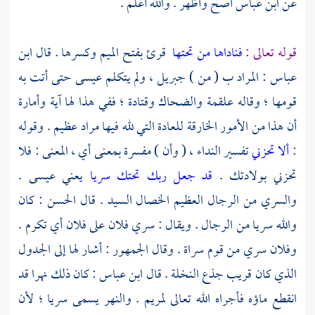
عن
ابن عباس
أصح وأظهر . والله أعلم .
قوله تعالى :
فناداها من تحتها
قرئ بفتح الميم وكسرها . قال
ابن
عباس
: المراد ب ( من )
جبريل ،
ولم يتكلم
عيسى
حتى أتت به
قومها ؛ وقاله
علقمة
والضحاك
وقتادة ؛
ففي هذا لها آية وأمارة
أن هذا من الأمور الخارقة للعادة التي لله فيها مراد عظيم . وقوله
:
ألا تحزني
تفسير النداء ، ( وأن ) مفسرة بمعنى أي ، المعنى : فلا
تحزني بولادتك .
قد جعل ربك تحتك سريا
يعني
عيسى
.
والسري من الرجال العظيم الخصال السيد . قال
الحسن
: كان
والله سريا من الرجال . ويقال : سري فلان على فلان أي تكرم .
وفلان سري من قوم سراة . وقال الجمهور : أشار لها إلى الجدول
الذي كان قريب جذع النخلة . قال
ابن عباس
: كان ذلك نهرا قد
انقطع ماؤه فأجراه الله تعالى
لمريم
. والنهر يسمى سريا ؛ لأن