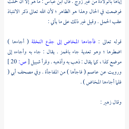
إياها بالولادة من غير زوج . قال
ابن عباس
: ما هو إلا أن حملت
فوضعت في الحال وهذا هو الظاهر ؛ لأن الله تعالى ذكر الانتباذ
عقب الحمل . وقيل غير ذلك على ما يأتي :
قوله تعالى :
فأجاءها المخاض إلى جذع النخلة
( أجاءها )
اضطرها ؛ وهو تعدية جاء بالهمز . يقال : جاء به وأجاءه إلى
موضع كذا ، كما يقال : ذهب به وأذهبه . وقرأ
شبيل
[
ص:
20 ]
ورويت عن
عاصم
( فاجأها ) من المفاجأة . وفي مصحف
أبي
(
فلما أجاءها المخاض ) .
وقال
زهير
: