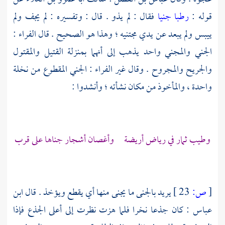
قوله :
رطبا جنيا
فقال : لم يذو . قال : وتفسيره : لم يجف ولم
ييبس ولم يبعد عن يدي مجتنيه ؛ وهذا هو الصحيح . قال
الفراء
:
الجني والمجني واحد يذهب إلى أنهما بمنزلة القتيل والمقتول
والجريح والمجروح . وقال غير
الفراء
: الجني المقطوع من نخلة
واحدة ، والمأخوذ من مكان نشأته ؛ وأنشدوا :
وطيب ثمار في رياض أريضة وأغصان أشجار جناها على قرب
[
ص:
23 ]
يريد بالجنى ما يجنى منها أي يقطع ويؤخذ . قال
ابن
عباس
: كان جذعا نخرا فلما هزت نظرت إلى أعلى الجذع فإذا